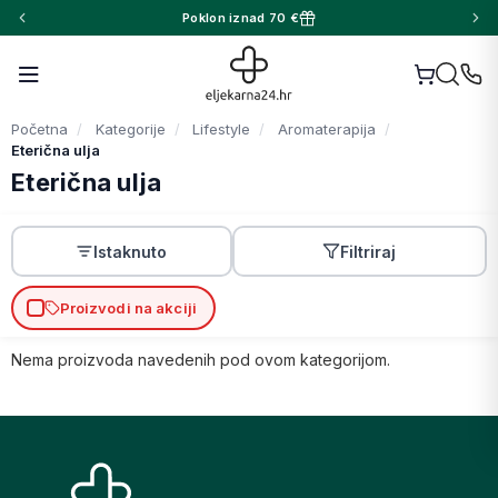
Poklon iznad 70 €
Početna
Kategorije
Lifestyle
Aromaterapija
Eterična ulja
Eterična ulja
Istaknuto
Filtriraj
Proizvodi na akciji
Nema proizvoda navedenih pod ovom kategorijom.