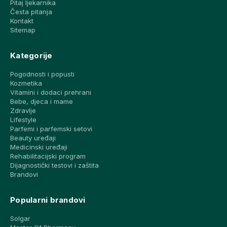
Pitaj ljekarnika
Česta pitanja
Kontakt
Sitemap
Kategorije
Pogodnosti i popusti
Kozmetika
Vitamini i dodaci prehrani
Bebe, djeca i mame
Zdravlje
Lifestyle
Parfemi i parfemski setovi
Beauty uređaji
Medicinski uređaji
Rehabilitacijski program
Dijagnostički testovi i zaštita
Brandovi
Popularni brandovi
Solgar