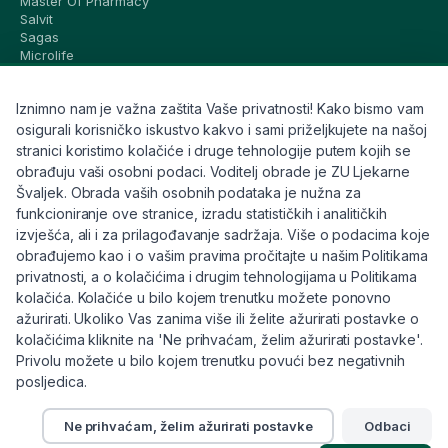
Master Of Pharmacy
Salvit
Sagas
Microlife
Vichy
La Roche-Posay
Iznimno nam je važna zaštita Vaše privatnosti! Kako bismo vam
CeraVe
Eucerin
osigurali korisničko iskustvo kakvo i sami priželjkujete na našoj
Avene
stranici koristimo kolačiće i druge tehnologije putem kojih se
Bioderma
obrađuju vaši osobni podaci. Voditelj obrade je ZU Ljekarne
Svi brandovi
Švaljek. Obrada vaših osobnih podataka je nužna za
funkcioniranje ove stranice, izradu statističkih i analitičkih
Info
izvješća, ali i za prilagođavanje sadržaja. Više o podacima koje
obrađujemo kao i o vašim pravima pročitajte u našim Politikama
Trebate pomoć ili imate pitanja?
privatnosti, a o kolačićima i drugim tehnologijama u Politikama
kolačića. Kolačiće u bilo kojem trenutku možete ponovno
+385 91 6191 901
ažurirati. Ukoliko Vas zanima više ili želite ažurirati postavke o
info@eljekarna24.hr
kolačićima kliknite na 'Ne prihvaćam, želim ažurirati postavke'.
Privolu možete u bilo kojem trenutku povući bez negativnih
posljedica.
Ne prihvaćam, želim ažurirati postavke
Odbaci