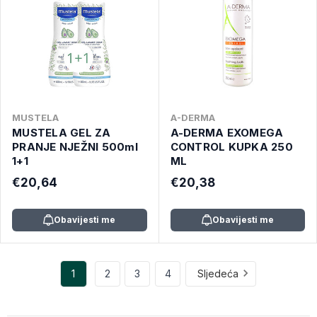
MUSTELA
A-DERMA
MUSTELA GEL ZA
A-DERMA EXOMEGA
PRANJE NJEŽNI 500ml
CONTROL KUPKA 250
1+1
ML
€20,64
€20,38
Obavijesti me
Obavijesti me
1
2
3
4
Sljedeća