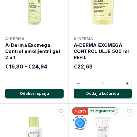
A-DERMA
A-DERMA
A-Derma Exomega
A-DERMA EXOMEGA
Control emolijentni gel
CONTROL ULJE 500 ml
2 u 1
REFIL
€16,30 - €24,94
€22,63
−
+
Odaberi opciju
Dodaj u košaricu
20%
za registrirane