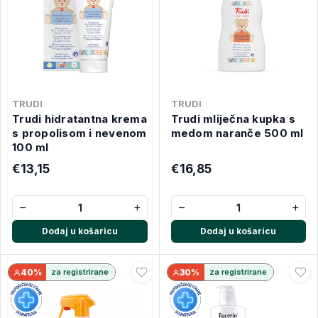
TRUDI
TRUDI
Trudi hidratantna krema
Trudi mliječna kupka s
s propolisom i nevenom
medom naranče 500 ml
100 ml
€13,15
€16,85
−
+
−
+
Dodaj u košaricu
Dodaj u košaricu
40%
za registrirane
30%
za registrirane