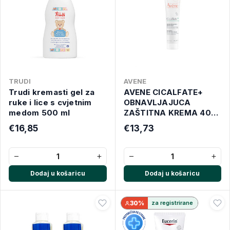
TRUDI
AVENE
Trudi kremasti gel za
AVENE CICALFATE+
ruke i lice s cvjetnim
OBNAVLJAJUCA
medom 500 ml
ZAŠTITNA KREMA 40
ML
€16,85
€13,73
−
+
−
+
Dodaj u košaricu
Dodaj u košaricu
30%
za registrirane