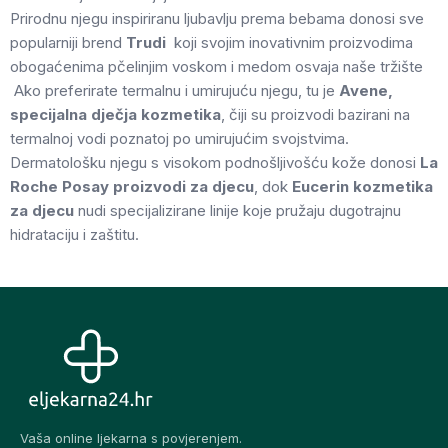
Prirodnu njegu inspiriranu ljubavlju prema bebama donosi sve
popularniji brend
Trudi
koji svojim inovativnim proizvodima
obogaćenima pčelinjim voskom i medom osvaja naše tržište
Ako preferirate termalnu i umirujuću njegu, tu je
Avene,
specijalna dječja kozmetika
, čiji su proizvodi bazirani na
termalnoj vodi poznatoj po umirujućim svojstvima.
Dermatološku njegu s visokom podnošljivošću kože donosi
La
Roche Posay proizvodi za djecu
, dok
Eucerin kozmetika
za djecu
nudi specijalizirane linije koje pružaju dugotrajnu
hidrataciju i zaštitu.
Vaša online ljekarna s povjerenjem.