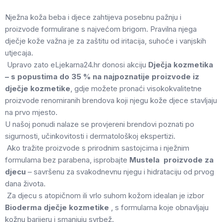
Nježna koža beba i djece zahtijeva posebnu pažnju i
proizvode formulirane s najvećom brigom. Pravilna njega
dječje kože važna je za zaštitu od iritacija, suhoće i vanjskih
utjecaja.
Upravo zato eLjekarna24.hr donosi akciju
Dječja kozmetika
– s popustima do 35 % na najpoznatije proizvode iz
dječje kozmetike
, gdje možete pronaći visokokvalitetne
proizvode renomiranih brendova koji njegu kože djece stavljaju
na prvo mjesto.
U našoj ponudi nalaze se provjereni brendovi poznati po
sigurnosti, učinkovitosti i dermatološkoj ekspertizi.
Ako tražite proizvode s prirodnim sastojcima i nježnim
formulama bez parabena, isprobajte
Mustela proizvode za
djecu
– savršenu za svakodnevnu njegu i hidrataciju od prvog
dana života.
Za djecu s atopičnom ili vrlo suhom kožom idealan je izbor
Bioderma dječje kozmetike
, s formulama koje obnavljaju
kožnu barijeru i smanjuju svrbež.