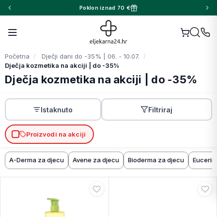
Poklon iznad 70 €
Početna
Dječji dani do -35% | 06. - 10.07.
Dječja kozmetika na akciji | do -35%
Dječja kozmetika na akciji | do -35%
Istaknuto
Filtriraj
Proizvodi na akciji
A-Derma za djecu
Avene za djecu
Bioderma za djecu
Eucerin