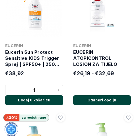
EUCERIN
EUCERIN
Eucerin Sun Protect
EUCERIN
Sensitive KIDS Trigger
ATOPICONTROL
Sprej | SPF50+ | 250ml
LOSION ZA TIJELO
| Za osjetljivu dječju
€38,92
€26,19 - €32,69
kožu
−
+
Dodaj u košaricu
Odaberi opciju
30%
za registrirane