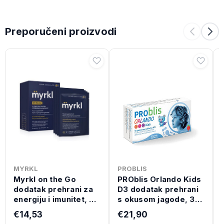
Preporučeni proizvodi
MYRKL
PROBLIS
Myrkl on the Go
PROblis Orlando Kids
dodatak prehrani za
D3 dodatak prehrani
energiju i imunitet, 8
s okusom jagode, 30
kapsula
pastila
€14,53
€21,90