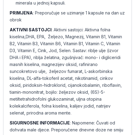
minerala u jednoj kapsuli.
PRIMJENA
: Preporučuje se uzimanje 1 kapsule na dan uz
obrok
AKTIVNI SASTOJCI
: Aktivni sastojci: Aktivna folna
kiselina,DHA, EPA, Željezo, Magnezij, Vitamin B1, Vitamin
B2, Vitamin B3, Vitamin B6, Vitamin B1, Vitamin C, Vitamin
D3, Vitamin E, Cink, Jod, Selen. Sastav: riblje ulje (izvor
DHA i EPA), riblja želatina, zgušnjivač: mono- i digliceridi
masnih kiselina, magnezijev oksid, rafinirano
suncokretovo ulje, željezov fumarat, L-askorbinska
kiselina, DL-alfa-tokoferil acetat, nikotinamid, cinkov
oksid, piridoksin-hidroklorid, cijanokobalamin, riboflavin,
tiamin-mononitrat, bojilo: željezov oksid, (6S)-5-
metiltetrahidrofolni glukozaminat, uljna otopina
kolekalciferola, folna kiselina, kalijev jodid, natrijev
selenat, prirodna aroma mente.
SIGURNOSNE INFORMACIJE
: Napomene: Čuvati od
dohvata male djece. Preporučene dnevne doze ne smiju