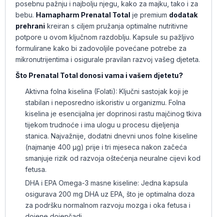
posebnu pažnju i najbolju njegu, kako za majku, tako i za
bebu.
Hamapharm Prenatal Total
je premium
dodatak
prehrani
kreiran s ciljem pružanja optimalne nutritivne
potpore u ovom ključnom razdoblju. Kapsule su pažljivo
formulirane kako bi zadovoljile povećane potrebe za
mikronutrijentima i osigurale pravilan razvoj vašeg djeteta.
Što Prenatal Total donosi vama i vašem djetetu?
Aktivna folna kiselina (Folati): Ključni sastojak koji je
stabilan i neposredno iskoristiv u organizmu. Folna
kiselina je esencijalna jer doprinosi rastu majčinog tkiva
tijekom trudnoće i ima ulogu u procesu dijeljenja
stanica. Najvažnije, dodatni dnevni unos folne kiseline
(najmanje 400 μg) prije i tri mjeseca nakon začeća
smanjuje rizik od razvoja oštećenja neuralne cijevi kod
fetusa.
DHA i EPA Omega-3 masne kiseline: Jedna kapsula
osigurava 200 mg DHA uz EPA, što je optimalna doza
za podršku normalnom razvoju mozga i oka fetusa i
dojene dojenčadi.