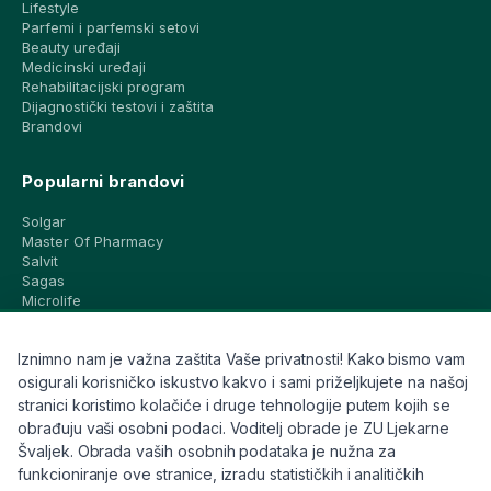
Lifestyle
Parfemi i parfemski setovi
Beauty uređaji
Medicinski uređaji
Rehabilitacijski program
Dijagnostički testovi i zaštita
Brandovi
Popularni brandovi
Solgar
Master Of Pharmacy
Salvit
Sagas
Microlife
Vichy
La Roche-Posay
Iznimno nam je važna zaštita Vaše privatnosti! Kako bismo vam
CeraVe
Eucerin
osigurali korisničko iskustvo kakvo i sami priželjkujete na našoj
Avene
stranici koristimo kolačiće i druge tehnologije putem kojih se
Bioderma
obrađuju vaši osobni podaci. Voditelj obrade je ZU Ljekarne
Svi brandovi
Švaljek. Obrada vaših osobnih podataka je nužna za
funkcioniranje ove stranice, izradu statističkih i analitičkih