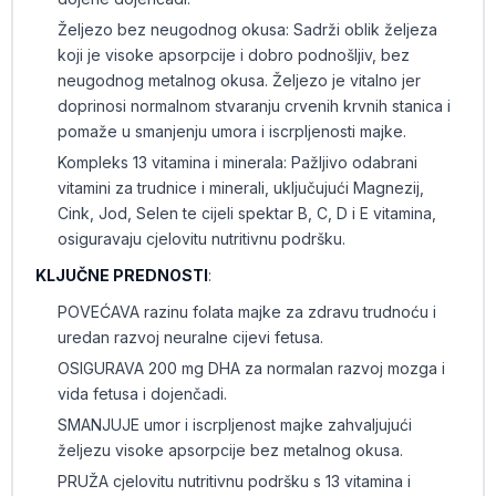
Željezo bez neugodnog okusa: Sadrži oblik željeza
koji je visoke apsorpcije i dobro podnošljiv, bez
neugodnog metalnog okusa. Željezo je vitalno jer
doprinosi normalnom stvaranju crvenih krvnih stanica i
pomaže u smanjenju umora i iscrpljenosti majke.
Kompleks 13 vitamina i minerala: Pažljivo odabrani
vitamini za trudnice i minerali, uključujući Magnezij,
Cink, Jod, Selen te cijeli spektar B, C, D i E vitamina,
osiguravaju cjelovitu nutritivnu podršku.
KLJUČNE PREDNOSTI
:
POVEĆAVA razinu folata majke za zdravu trudnoću i
uredan razvoj neuralne cijevi fetusa.
OSIGURAVA 200 mg DHA za normalan razvoj mozga i
vida fetusa i dojenčadi.
SMANJUJE umor i iscrpljenost majke zahvaljujući
željezu visoke apsorpcije bez metalnog okusa.
PRUŽA cjelovitu nutritivnu podršku s 13 vitamina i