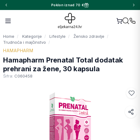
Poklon iznad 70 €
Home
Kategorije
Lifestyle
Žensko zdravlje
Trudnoća i majčinstvo
HAMAPHARM
Hamapharm Prenatal Total dodatak
prehrani za žene, 30 kapsula
Šifra:
C060458
Facebook
WhatsApp