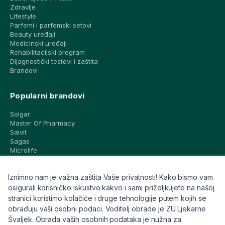
Zdravlje
Lifestyle
Parfemi i parfemski setovi
Beauty uređaji
Medicinski uređaji
Rehabilitacijski program
Dijagnostički testovi i zaštita
Brandovi
Popularni brandovi
Solgar
Master Of Pharmacy
Salvit
Sagas
Microlife
Vichy
La Roche-Posay
Iznimno nam je važna zaštita Vaše privatnosti! Kako bismo vam
CeraVe
Eucerin
osigurali korisničko iskustvo kakvo i sami priželjkujete na našoj
Avene
stranici koristimo kolačiće i druge tehnologije putem kojih se
Bioderma
obrađuju vaši osobni podaci. Voditelj obrade je ZU Ljekarne
Svi brandovi
Švaljek. Obrada vaših osobnih podataka je nužna za