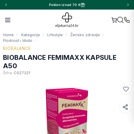
Poklon iznad 70 €
Home
Kategorije
Lifestyle
Žensko zdravlje
Plodnost i libido
BIOBALANCE
BIOBALANCE FEMIMAXX KAPSULE
A50
Šifra:
C027321
Facebook
WhatsApp