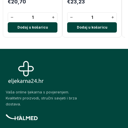
€20,70
€23,23
−
+
−
+
Dodaj u košaricu
Dodaj u košaricu
Vaša online ljekarna s povjerenjem.
Kvalitetni proizvodi, stručni savjeti i brza
dostava.