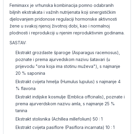
Femimaxx je vrhunska kombinacija pomno odabranih
biljnih ekstrakata i važnih nutrijenata koji sinergističkim
djelovanjem pridonose regulaciji hormonske aktivnosti
žene u svakoj njenoj životnoj dobi, kao i normalnoj
plodnosti i reprodukciji u njenim reproduktivnim godinama.
SASTAV:
Ekstrakt grozdaste šparoge (Asparagus racemosus),
poznate i prema ajurvedskom nazivu šatavari (u
prijevodu "ona koja ima stotinu muževa"), s najmanje
20 % saponina
Ekstrakt cvijeta hmelja (Humulus lupulus) s najmanje 4
% flavona
Ekstrakt indijske kosmulje (Emblica offcinalis), poznate i
prema ajurverdskom nazivu amla, s najmanje 25 %
tanina
Ekstrakt stolisnika (Achillea millefolium) 50 : 1
Ekstrakt cvijeta pasiflore (Pasiflora incarnata) 10 : 1