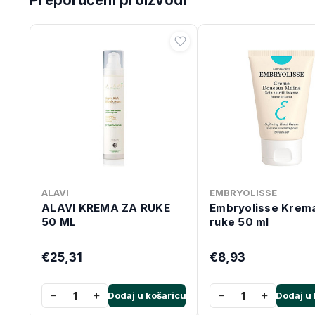
ALAVI
EMBRYOLISSE
ALAVI KREMA ZA RUKE
Embryolisse Krem
50 ML
ruke 50 ml
€25,31
€8,93
−
+
−
+
Dodaj u košaricu
Dodaj u 