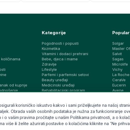
Kategorije
Popular
Pogodnosti i popusti
Solgar
Kozmetika
Master O
Vitamini i dodaci prehrani
Salvit
 količinama
Bebe, djeca i mame
Sagas
a
Zdravlje
Microlife
osti
Lifestyle
Vichy
vine
Parfemi i parfemski setovi
La Roche
Beauty uređaji
CeraVe
anak od kupnje
Medicinski uređaji
Eucerin
podnošenje
Rehabilitacijski program
Avene
Dijagnostički testovi i zaštita
Bioderma
vjeti i ideje
Brandovi
Svi brand
gurali korisničko iskustvo kakvo i sami priželjkujete na našoj stranic
ek. Obrada vaših osobnih podataka je nužna za funkcioniranje ove stran
o vašim pravima pročitajte u našim Politikama privatnosti, a o kolači
 više ili želite ažurirati postavke o kolačićima kliknite na 'Ne prihv