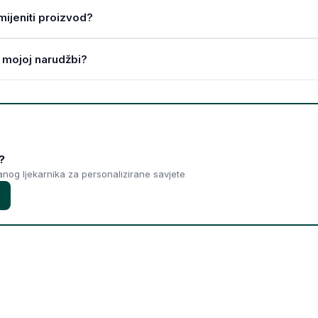
amijeniti proizvod?
 mojoj narudžbi?
?
ranog ljekarnika za personalizirane savjete