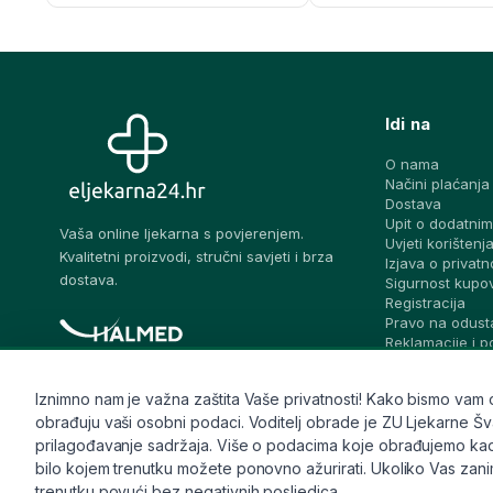
Idi na
O nama
Načini plaćanja
Dostava
Upit o dodatnim
Vaša online ljekarna s povjerenjem.
Uvjeti korištenj
Kvalitetni proizvodi, stručni savjeti i brza
Izjava o privatn
dostava.
Sigurnost kupo
Registracija
Pravo na odust
Reklamacije i 
prigovora
Blog – stručni sa
Iznimno nam je važna zaštita Vaše privatnosti! Kako bismo vam osi
Pitaj ljekarnika
Česta pitanja
obrađuju vaši osobni podaci. Voditelj obrade je ZU Ljekarne Švalj
Kontakt
prilagođavanje sadržaja. Više o podacima koje obrađujemo kao i 
Sitemap
bilo kojem trenutku možete ponovno ažurirati. Ukoliko Vas zanima
trenutku povući bez negativnih posljedica.