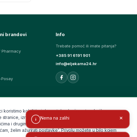
ni brandovi
Info
Trebate pomoć ili imate pitanja?
f Pharmacy
+385 91 6191 901
info@eljekarna24.hr
-Posay
ovi
i koristimo kolačiće i druge tehnologije putem kojih se
ice, izradu statističkih i analitičkih izvješća, ali i za
Nema na zalihi
ćima i drugim tehnologijama u Politikama kolačića. Kolačiće u
aćam, želim ažurirati postavke'. Privolu možete u bilo kojem