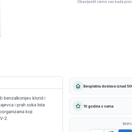
Obavijestit ćemo vas kada pro
Kopiraj link
Besplatna dostava iznad 50
i benzalkonijev klorid i
čajevca i prah soka lista
10 godina s vama
kroorganizama koji
V-2.
100%