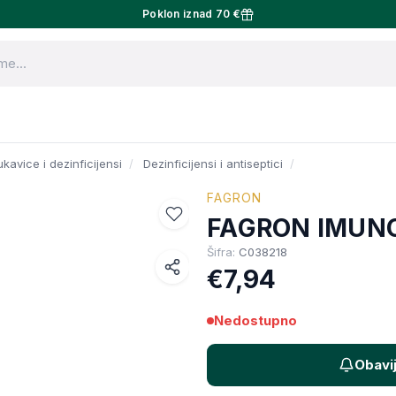
Poklon iznad 70 €
kavice i dezinficijensi
Dezinficijensi i antiseptici
FAGRON
FAGRON IMUNO
Šifra:
C038218
€7,94
Facebook
WhatsApp
Nedostupno
X (Twitter)
Obavi
Email