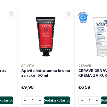
APIVITA
CERAVE
a za
Apivita hidratantna krema
CERAVE OBNA
za ruke, 50 ml
KREMA ZA RUK
€9,90
€6,59
−
+
−
+
košaricu
Dodaj u košaricu
Dod