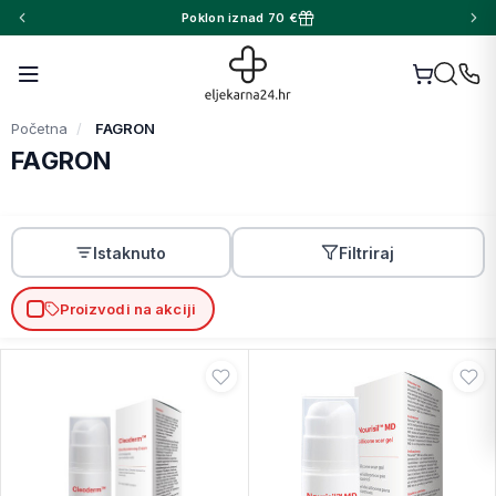
Poklon iznad 70 €
Početna
FAGRON
FAGRON
Istaknuto
Filtriraj
Proizvodi na akciji