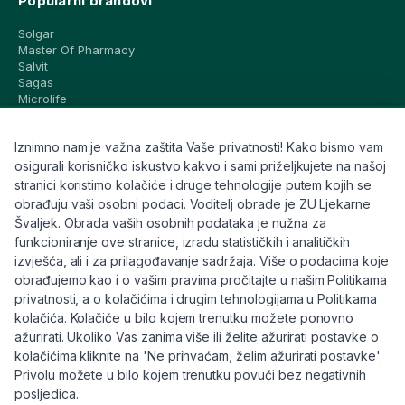
Popularni brandovi
Solgar
Master Of Pharmacy
Salvit
Sagas
Microlife
Vichy
La Roche-Posay
Iznimno nam je važna zaštita Vaše privatnosti! Kako bismo vam
CeraVe
Eucerin
osigurali korisničko iskustvo kakvo i sami priželjkujete na našoj
Avene
stranici koristimo kolačiće i druge tehnologije putem kojih se
Bioderma
obrađuju vaši osobni podaci. Voditelj obrade je ZU Ljekarne
Svi brandovi
Švaljek. Obrada vaših osobnih podataka je nužna za
funkcioniranje ove stranice, izradu statističkih i analitičkih
Info
izvješća, ali i za prilagođavanje sadržaja. Više o podacima koje
obrađujemo kao i o vašim pravima pročitajte u našim Politikama
Trebate pomoć ili imate pitanja?
privatnosti, a o kolačićima i drugim tehnologijama u Politikama
kolačića. Kolačiće u bilo kojem trenutku možete ponovno
+385 91 6191 901
ažurirati. Ukoliko Vas zanima više ili želite ažurirati postavke o
info@eljekarna24.hr
kolačićima kliknite na 'Ne prihvaćam, želim ažurirati postavke'.
Privolu možete u bilo kojem trenutku povući bez negativnih
posljedica.