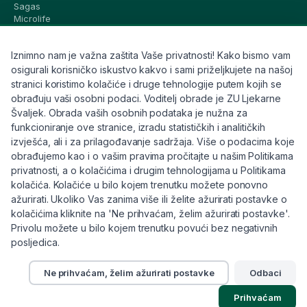
Sagas
Microlife
Vichy
La Roche-Posay
Iznimno nam je važna zaštita Vaše privatnosti! Kako bismo vam
CeraVe
Eucerin
osigurali korisničko iskustvo kakvo i sami priželjkujete na našoj
Avene
stranici koristimo kolačiće i druge tehnologije putem kojih se
Bioderma
obrađuju vaši osobni podaci. Voditelj obrade je ZU Ljekarne
Svi brandovi
Švaljek. Obrada vaših osobnih podataka je nužna za
funkcioniranje ove stranice, izradu statističkih i analitičkih
Info
izvješća, ali i za prilagođavanje sadržaja. Više o podacima koje
obrađujemo kao i o vašim pravima pročitajte u našim Politikama
Trebate pomoć ili imate pitanja?
privatnosti, a o kolačićima i drugim tehnologijama u Politikama
kolačića. Kolačiće u bilo kojem trenutku možete ponovno
+385 91 6191 901
ažurirati. Ukoliko Vas zanima više ili želite ažurirati postavke o
info@eljekarna24.hr
kolačićima kliknite na 'Ne prihvaćam, želim ažurirati postavke'.
Privolu možete u bilo kojem trenutku povući bez negativnih
posljedica.
Ne prihvaćam, želim ažurirati postavke
Odbaci
© 2026 eljekarna24. Sva prava pridržana.
Prihvaćam
Pravilnik
Kolačići
Raskid ugovora