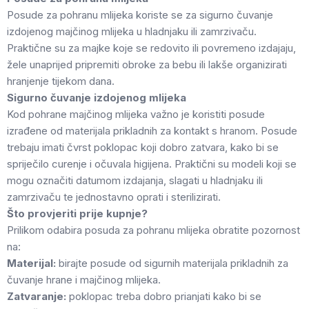
Posude za pohranu mlijeka koriste se za sigurno čuvanje
izdojenog majčinog mlijeka u hladnjaku ili zamrzivaču.
Praktične su za majke koje se redovito ili povremeno izdajaju,
žele unaprijed pripremiti obroke za bebu ili lakše organizirati
hranjenje tijekom dana.
Sigurno čuvanje izdojenog mlijeka
Kod pohrane majčinog mlijeka važno je koristiti posude
izrađene od materijala prikladnih za kontakt s hranom. Posude
trebaju imati čvrst poklopac koji dobro zatvara, kako bi se
spriječilo curenje i očuvala higijena. Praktični su modeli koji se
mogu označiti datumom izdajanja, slagati u hladnjaku ili
zamrzivaču te jednostavno oprati i sterilizirati.
Što provjeriti prije kupnje?
Prilikom odabira posuda za pohranu mlijeka obratite pozornost
na:
Materijal:
birajte posude od sigurnih materijala prikladnih za
čuvanje hrane i majčinog mlijeka.
Zatvaranje:
poklopac treba dobro prianjati kako bi se