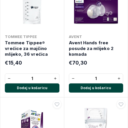
TOMMEE TIPPEE
AVENT
Tommee Tippee®
Avent Hands free
vrećice za majčino
posude za mlijeko 2
mlijeko, 36 vrećica
komada
€15,40
€70,30
−
+
−
+
Dodaj u košaricu
Dodaj u košaricu