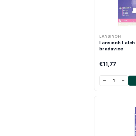
LANSINOH
Lansinoh Latch
bradavice
€11,77
−
+