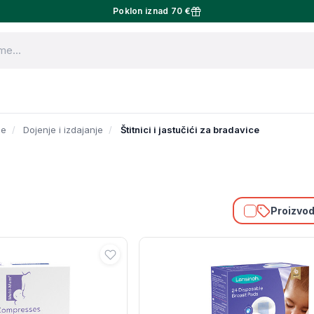
Poklon iznad 70 €
je
Dojenje i izdajanje
Štitnici i jastučići za bradavice
Proizvodi