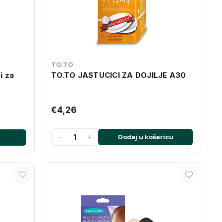
TO.TO
i za
TO.TO JASTUCICI ZA DOJILJE A30
€4,26
−
+
Dodaj u košaricu