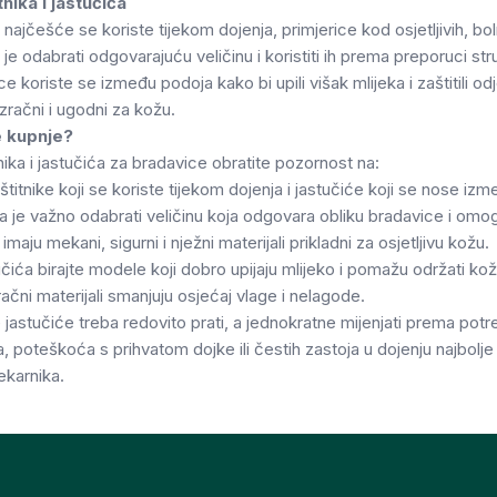
nika i jastučića
 najčešće se koriste tijekom dojenja, primjerice kod osjetljivih, bol
 je odabrati odgovarajuću veličinu i koristiti ih prema preporuci s
e koriste se između podoja kako bi upili višak mlijeka i zaštitili odj
zračni i ugodni za kožu.
je kupnje?
tnika i jastučića za bradavice obratite pozornost na:
 štitnike koji se koriste tijekom dojenja i jastučiće koji se nose iz
a je važno odabrati veličinu koja odgovara obliku bradavice i omog
maju mekani, sigurni i nježni materijali prikladni za osjetljivu kožu.
čića birajte modele koji dobro upijaju mlijeko i pomažu održati k
ačni materijali smanjuju osjećaj vlage i nelagode.
 jastučiće treba redovito prati, a jednokratne mijenjati prema potre
, poteškoća s prihvatom dojke ili čestih zastoja u dojenju najbolje 
ljekarnika.