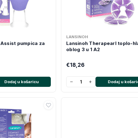
LANSINOH
 Assist pumpica za
Lansinoh Therapearl toplo-hl
oblog 3 u 1 A2
€18,26
−
+
Dodaj u košaricu
Dodaj u košari