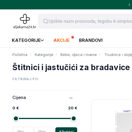
KATEGORIJE
AKCIJE
BRANDOVI
Početna
Kategorije
Bebe, djeca i mame
Trudnice i dojil
Štitnici i jastučići za bradavice
FILTRIRAJ PO:
Cijena
0 €
20 €
Ažuriraj