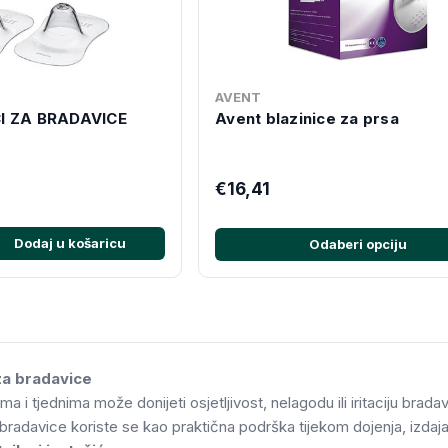
AVENT
I ZA BRADAVICE
Avent blazinice za prsa
€16,41
Dodaj u košaricu
Odaberi opciju
i za bradavice
a i tjednima može donijeti osjetljivost, nelagodu ili iritaciju brad
za bradavice koriste se kao praktična podrška tijekom dojenja, izdaj