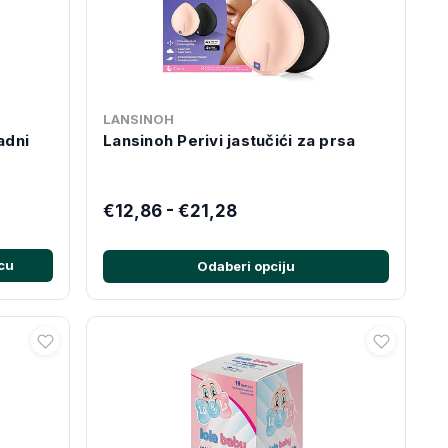
LANSINOH
adni
Lansinoh Perivi jastučići za prsa
€12,86 - €21,28
cu
Odaberi opciju