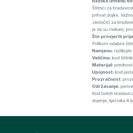
Razlika između štit
Štitnici za bradavice
prihvat dojke. Važno
Jastučići za bradavic
je da su mekani, pro
Što provjeriti pri
Prilikom odabira šti
Namjenu:
razlikujte
Veličinu:
kod štitnik
Materijal:
prednost i
Upojnost:
kod jastu
Prozračnost:
prozr
Održavanje:
perive
Kod bolnih bradavica
dojenje, liječnika ili 