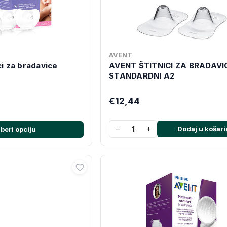
AVENT
ci za bradavice
AVENT ŠTITNICI ZA BRADAVI
STANDARDNI A2
€12,44
−
+
Dodaj u košari
beri opciju