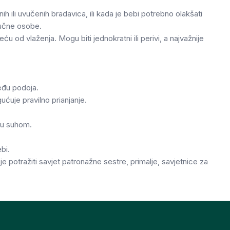
nih ili uvučenih bradavica, ili kada je bebi potrebno olakšati
tručne osobe.
eću od vlaženja. Mogu biti jednokratni ili perivi, a najvažnije
među podoja.
ućuje pravilno prianjanje.
ožu suhom.
bi.
je potražiti savjet patronažne sestre, primalje, savjetnice za