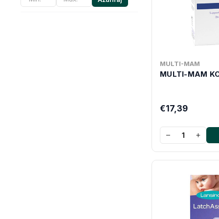
MULTI-MAM
MULTI-MAM K
€17,39
−
+