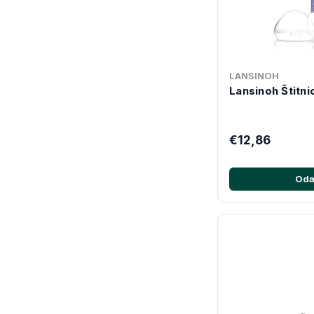
LANSINOH
Lansinoh Štitni
€12,86
Oda