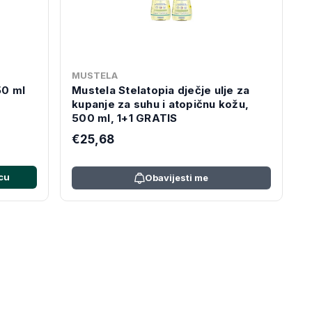
MUSTELA
50 ml
Mustela Stelatopia dječje ulje za
kupanje za suhu i atopičnu kožu,
500 ml, 1+1 GRATIS
€25,68
cu
Obavijesti me