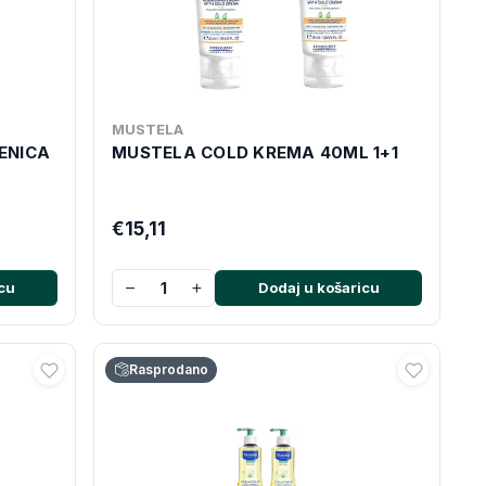
MUSTELA
ENICA
MUSTELA COLD KREMA 40ML 1+1
€15,11
−
+
cu
Dodaj u košaricu
Rasprodano