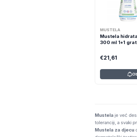
MUSTELA
Mustela hidrata
300 ml 1+1 grat
€21,61
Ob
Mustela
je već dese
toleranciji, a svaki 
Mustela za djecu
o