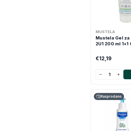
MUSTELA
Mustela Gel za 
2U1 200 ml 1+1
€12,19
−
+
Rasprodano