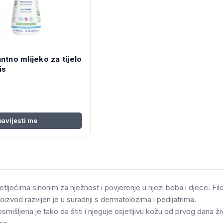
ntno mlijeko za tijelo
is
avijesti me
tljećima sinonim za nježnost i povjerenje u njezi beba i djece. Fil
proizvod razvijen je u suradnji s dermatolozima i pedijatrima.
smišljena je tako da štiti i njeguje osjetljivu kožu od prvog dana ž