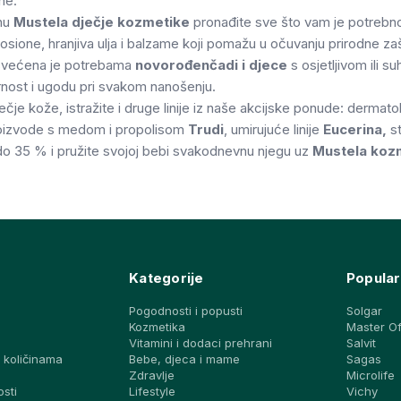
ne.
nu
Mustela dječje kozmetike
pronađite sve što vam je potrebno
losione, hranjiva ulja i balzame koji pomažu u očuvanju prirodne zaš
svećena je potrebama
novorođenčadi i djece
s osjetljivom ili 
rnost i ugodu pri svakom nanošenju.
ječje kože, istražite i druge linije iz naše akcijske ponude: dermat
roizvode s medom i propolisom
Trudi
, umirujuće linije
Eucerina,
st
 do 35 % i pružite svojoj bebi svakodnevnu njegu uz
Mustela kozm
Kategorije
Popular
Pogodnosti i popusti
Solgar
Kozmetika
Master O
Vitamini i dodaci prehrani
Salvit
 količinama
Bebe, djeca i mame
Sagas
a
Zdravlje
Microlife
osti
Lifestyle
Vichy