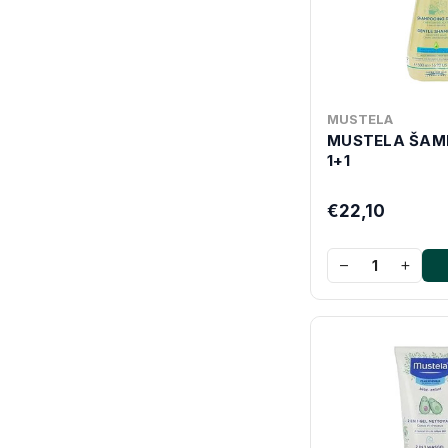
MUSTELA
MUSTELA ŠAM
1+1
€22,10
−
+