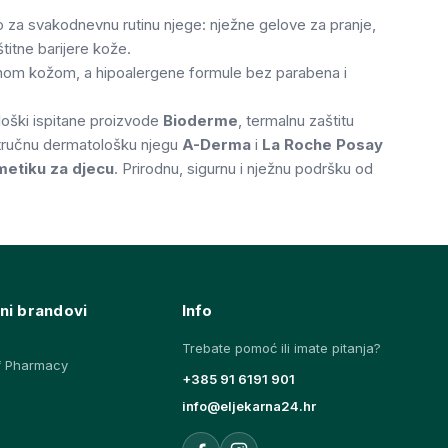
 za svakodnevnu rutinu njege: nježne gelove za pranje,
titne barijere kože.
suhom kožom, a hipoalergene formule bez parabena i
ološki ispitane proizvode
Bioderme
, termalnu zaštitu
ručnu dermatološku njegu
A-Derma
i
La Roche Posay
etiku za djecu
. Prirodnu, sigurnu i nježnu podršku od
ni brandovi
Info
Trebate pomoć ili imate pitanja?
f Pharmacy
+385 91 6191 901
info@eljekarna24.hr