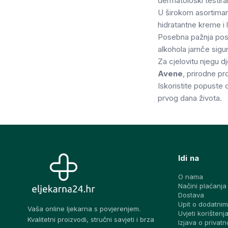
dermatološki testira
U širokom asortima
hidratantne kreme i 
Posebna pažnja po
alkohola jamče sigu
Za cjelovitu njegu d
Avene
, prirodne p
Iskoristite popuste
prvog dana života.
Idi na
O nama
Načini plaćanja
Dostava
Upit o dodatnim
Vaša online ljekarna s povjerenjem.
Uvjeti korištenj
Kvalitetni proizvodi, stručni savjeti i brza
Izjava o privatn