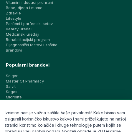
Vitamini i dodaci prehrani
Bebe, djeca i mame
Zdravlje
Lifestyle
Parfemi i parfemski setovi
Beauty uređaji
Medicinski uređaji
Rehabilitacijski program
Dijagnostički testovi i zaštita
Brandovi
Popularni brandovi
Solgar
Master Of Pharmacy
Salvit
Sagas
Microlife
Vichy
La Roche-Posay
Iznimno nam je važna zaštita Vaše privatnosti! Kako bismo vam
CeraVe
Eucerin
osigurali korisničko iskustvo kakvo i sami priželjkujete na našoj
Avene
stranici koristimo kolačiće i druge tehnologije putem kojih se
Bioderma
obrađuju vaši osobni podaci. Voditelj obrade je ZU Ljekarne