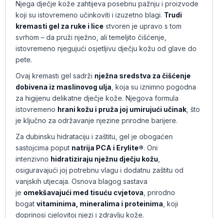
Njega dječje kože zahtijeva posebnu pažnju i proizvode
koji su istovremeno učinkoviti i izuzetno blagi.
Trudi
kremasti gel za ruke i lice
stvoren je upravo s tom
svrhom – da pruži nježno, ali temeljito čišćenje,
istovremeno njegujući osjetljivu dječju kožu od glave do
pete.
Ovaj kremasti gel sadrži
nježna sredstva za čišćenje
dobivena iz maslinovog ulja
, koja su iznimno pogodna
za higijenu delikatne dječje kože. Njegova formula
istovremeno
hrani kožu i pruža joj umirujući učinak
, što
je ključno za održavanje njezine prirodne barijere.
Za dubinsku hidrataciju i zaštitu, gel je obogaćen
sastojcima poput
natrija PCA i Erylite®
. Oni
intenzivno
hidratiziraju nježnu dječju kožu
,
osiguravajući joj potrebnu vlagu i dodatnu zaštitu od
vanjskih utjecaja. Osnova blagog sastava
je
omekšavajući med tisuću cvjetova
, prirodno
bogat
vitaminima, mineralima i proteinima
, koji
doprinosi cjelovitoj njezi i zdravlju kože.