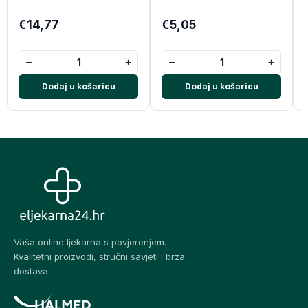
€14,77
€5,05
−
+
−
+
Dodaj u košaricu
Dodaj u košaricu
Vaša online ljekarna s povjerenjem.
Kvalitetni proizvodi, stručni savjeti i brza
dostava.