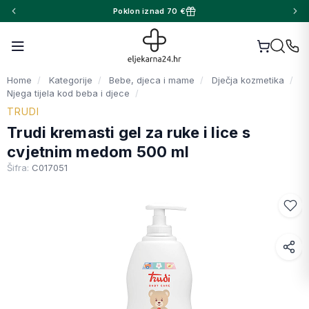
Poklon iznad 70 €
Home
Kategorije
Bebe, djeca i mame
Dječja kozmetika
Njega tijela kod beba i djece
TRUDI
Trudi kremasti gel za ruke i lice s
cvjetnim medom 500 ml
Šifra:
C017051
Facebook
WhatsApp