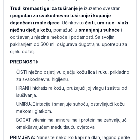
Trudi kremasti gel za tuširanje
je izuzetno svestran
i
pogodan za svakodnevno tuširanje i kupanje
dojenčadi i male djece
. Učinkovito
čisti
,
umiruje
i
vlaži
nježnu dječju kožu
, pomažući u
smanjenju suhoće
i
održavanju njezine mekoće i podatnosti. Sa svojim
pakiranjem od 500 ml, osigurava dugotrajnu upotrebu za
cijelu obitelj.
PREDNOSTI:
ČISTI nježno osjetljivu dječju kožu lica i ruku, prikladno
za svakodnevnu higijenu.
HRANI i hidratizira kožu, pružajući joj vlagu i zaštitu od
isušivanja.
UMIRUJE iritacije i smanjuje suhoću, ostavljajući kožu
mekom i glatkom.
BOGAT vitaminima, mineralima i proteinima zahvaljujući
omekšavajućem medu tisuću cvjetova.
PRIMJENA
:
Nanesite nekoliko kapi na dlan, lagano perite