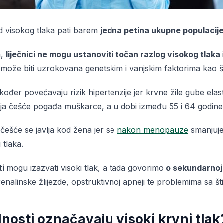
od visokog tlaka pati barem
jedna petina ukupne populacij
a,
liječnici ne mogu ustanoviti točan razlog visokog tlaka
ože biti uzrokovana genetskim i vanjskim faktorima kao što
kođer povećavaju rizik hipertenzije jer krvne žile gube ela
zija češće pogađa muškarce, a u dobi između 55 i 64 godin
ešće se javlja kod žena jer se
nakon menopauze
smanjuje 
 tlaka.
ti
mogu izazvati visoki tlak, a tada govorimo
o sekundarnoj 
nalinske žlijezde, opstruktivnoj apneji te problemima sa št
dnosti označavaju visoki krvni tlak