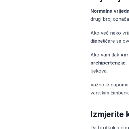
Normalna vrijedn
drugi broj označ
Ako već neko vrij
dijabetičare se ov
Ako vam tlak
var
prehipertenzije.
lijekova.
Važno je napome
vanjskim čimbenic
Izmjerite 
Da bi otkrili točn