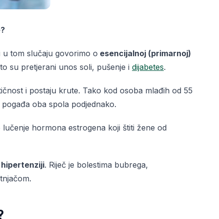
e?
i u tom slučaju govorimo o
esencijalnoj (primarnoj)
 su pretjerani unos soli, pušenje i
dijabetes
.
stičnost i postaju krute. Tako kod osoba mlađih od 55
e pogađa oba spola podjednako.
lučenje hormona estrogena koji štiti žene od
hipertenziji
. Riječ je bolestima bubrega,
itnjačom.
?