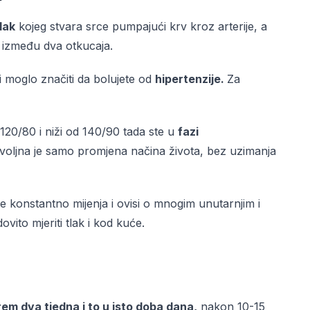
tlak
kojeg stvara srce pumpajući krv kroz arterije, a
a između dva otkucaja.
i moglo značiti da bolujete od
hipertenzije.
Za
d 120/80 i niži od 140/90 tada ste u
fazi
dovoljna je samo promjena načina života, bez uzimanja
e konstantno mijenja i ovisi o mnogim unutarnjim i
vito mjeriti tlak i kod kuće.
em dva tjedna i to u isto doba dana,
nakon 10-15