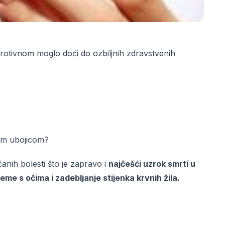
protivnom moglo doći do ozbiljnih zdravstvenih
ihim ubojicom?
čanih bolesti što je zapravo i
najčešći uzrok smrti u
me s očima i zadebljanje stijenka krvnih žila.