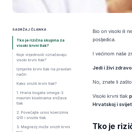
SADRŽAJ ČLANKA
Bio on visoki ili 
posljedica.
Tko je rizična skupina za
visoki krvni tlak?
I većinom naše z
Koje vrijednosti označavaju
visoki krvni tlak?
Jedi i živi zdravo
Izmjerite krvni tlak na pravilan
način
No, znate li zašto
Kako sniziti krvni tlak?
1. Hrana bogata omega-3
Visoki krvni tlak
p
masnim kiselinama snižava
tlak
Hrvatskoj i svije
2. Povećajte unos koenzima
Q10 i snizite tlak
Tko je riz
3. Magnezij može sniziti krvni