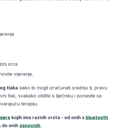
jerenja
zini srca
novite mjerenje.
nog tlaka
kako bi mogli izračunati srednju tj. pravu
 tlak, svakako otiđite k liječniku i ponesite sa
ovarajuću terapiju.
mjere
kojih ima raznih vrsta - od onih s
bluetooth
a
do onih
osnovnih
.