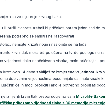
smjernica za mjerenje krvnog tlaka:
vu ili pušili cigarete trebali bi pričekati barem jedan sad do m
erenja potrebno se smiriti i ne razgovarati
stolac, nemojte križati noge i naslonite se na leđa
mjerite krvni tlak mora biti položena na tvrdu podlogu i u ra
na vrijednost tlaka neočekivano visoka, malo pričekajte i po
a kroz ovih 14 dana
zabilježite izmjerene vrijednosti krv
ema dobivenim vrijednostima posumnjate da imate visoki krvni
Liječnik će ih moći proučiti i ako je potrebno propisati odg
iznije izmjeriti krvni tlak preporučujemo vam
Microlife tlako
afičkim prikazom vrijednosti tlaka s 30 memorija mjerenj