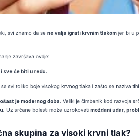
niski, svi znamo da se
ne valja igrati krvnim tlakom
jer bi u 
nanje završava ovdje:
 i sve će biti u redu.
 se svi toliko boje visokog krvnog tlaka i zašto se naziva t
ošast je modernog doba.
Veliki je čimbenik kod razvoja sr
tu.
Uz srčane bolesti može uzrokovati
moždani udar, proble
ična skupina za visoki krvni tlak?