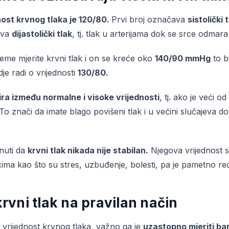
ost krvnog tlaka je 120/80.
Prvi broj označava
sistolički 
ava
dijastolički tlak
, tj. tlak u arterijama dok se srce odmar
eme mjerite krvni tlak i on se kreće oko
140/90 mmHg
to b
dje radi o vrijednosti
130/80.
ira između normalne i visoke vrijednosti
, tj. ako je veći o
To znači da imate blago povišeni tlak i u većini slučajeva 
nuti da
krvni tlak nikada nije stabilan.
Njegova vrijednost s
ima kao što su stres, uzbuđenje, bolesti, pa je pametno redo
krvni tlak na pravilan način
u vrijednost krvnog tlaka, važno ga je
uzastopno mjeriti bar