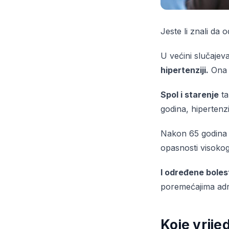
Jeste li znali da 
U većini slučajev
hipertenziji.
Ona m
Spol i starenje
ta
godina, hiperten
Nakon 65 godina č
opasnosti visokog
I određene boles
poremećajima adre
Koje vrije