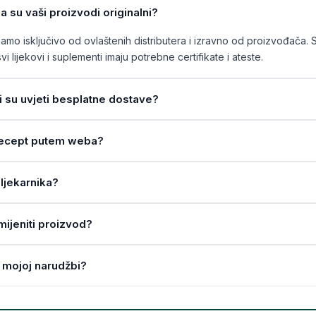
a su vaši proizvodi originalni?
mo isključivo od ovlaštenih distributera i izravno od proizvođača. 
vi lijekovi i suplementi imaju potrebne certifikate i ateste.
ji su uvjeti besplatne dostave?
a recept putem weba?
ljekarnika?
amijeniti proizvod?
 mojoj narudžbi?