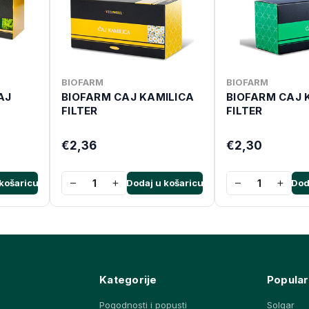
BIOFARM
BIOFARM
AJ
BIOFARM CAJ KAMILICA
BIOFARM CAJ 
FILTER
FILTER
€2,36
€2,30
−
+
−
+
košaricu
Dodaj u košaricu
Dod
Kategorije
Popular
Pogodnosti i popusti
Solgar