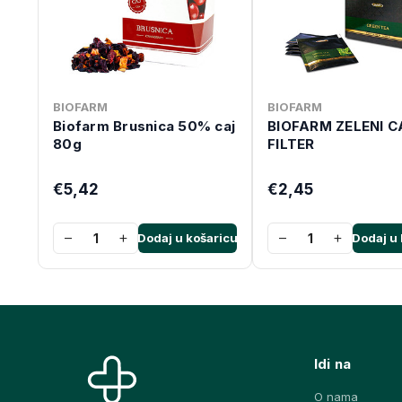
BIOFARM
BIOFARM
Biofarm Brusnica 50% caj
BIOFARM ZELENI C
80g
FILTER
€5,42
€2,45
−
+
−
+
Dodaj u košaricu
Dodaj u 
Idi na
O nama