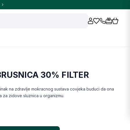
BRUSNICA 30% FILTER
dravlje mokracnog sustava covjeka buduci da ona
onemogucuje prianjanje bakterija za zidove sluznica u organizmu.