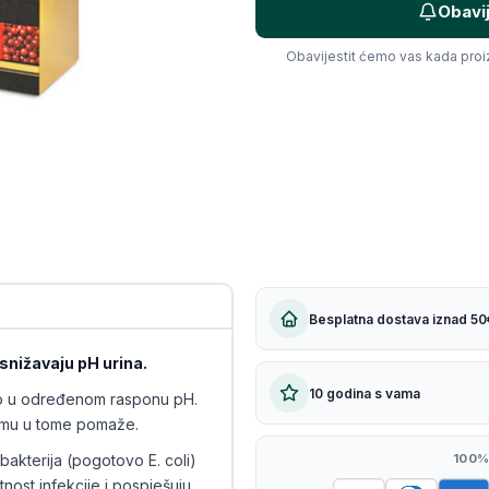
Obavi
Kopiraj link
Obavijestit ćemo vas kada pro
Besplatna dostava iznad 50
 snižavaju pH urina.
10 godina s vama
amo u određenom rasponu pH.
a mu u tome pomaže.
bakterija (pogotovo E. coli)
100%
tnost infekcije i pospješuju