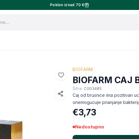
Poklon iznad 70 €
BIOFARM
BIOFARM CAJ 
Šifra:
C003485
Caj od brusnice ima pozitivan ucinak na z
Facebook
€3,73
WhatsApp
X (Twitter)
Nedostupno
Email