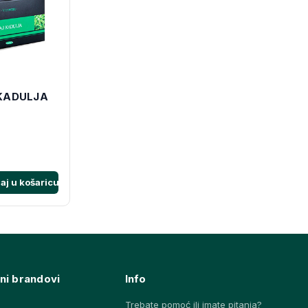
KADULJA
aj u košaricu
ni brandovi
Info
Trebate pomoć ili imate pitanja?