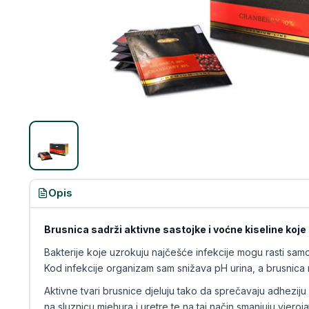
Opis
Brusnica sadrži aktivne sastojke i voćne kiseline koje
Bakterije koje uzrokuju najčešće infekcije mogu rasti s
Kod infekcije organizam sam snižava pH urina, a brusnic
Aktivne tvari brusnice djeluju tako da sprečavaju adheziju 
na sluznicu mjehura i uretre te na taj način smanjuju vjeroja