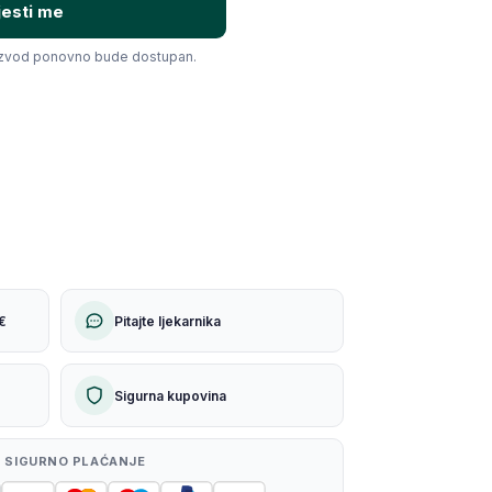
jesti me
izvod ponovno bude dostupan.
€
Pitajte ljekarnika
Sigurna kupovina
 SIGURNO PLAĆANJE