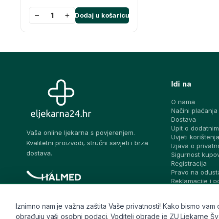
−
+
Dodaj u košaricu
Idi na
O nama
Načini plaćanja
Dostava
Upit o dodatnim
Vaša online ljekarna s povjerenjem.
Uvjeti korištenj
Kvalitetni proizvodi, stručni savjeti i brza
Izjava o privatn
dostava.
Sigurnost kupo
Registracija
Pravo na odust
Reklamacije i 
prigovora
Blog – stručni sa
Iznimno nam je važna zaštita Vaše privatnosti! Kako bismo vam osi
Pitaj ljekarnika
Česta pitanja
obrađuju vaši osobni podaci. Voditelj obrade je ZU Ljekarne Švalj