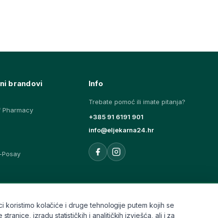
ni brandovi
Info
Trebate pomoć ili imate pitanja?
f Pharmacy
+385 91 6191 901
info@eljekarna24.hr
-Posay
ovi
i koristimo kolačiće i druge tehnologije putem kojih se
ice, izradu statističkih i analitičkih izvješća, ali i za