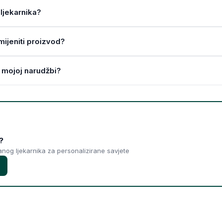
ljekarnika?
amijeniti proizvod?
 mojoj narudžbi?
?
ranog ljekarnika za personalizirane savjete