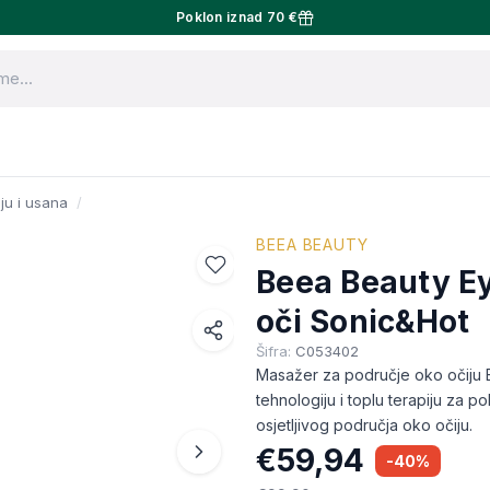
Poklon iznad 70 €
ju i usana
BEEA BEAUTY
Beea Beauty E
oči Sonic&Hot
Šifra:
C053402
Facebook
Masažer za područje oko očiju 
WhatsApp
tehnologiju i toplu terapiju za po
osjetljivog područja oko očiju.
X (Twitter)
€59,94
-40%
Email