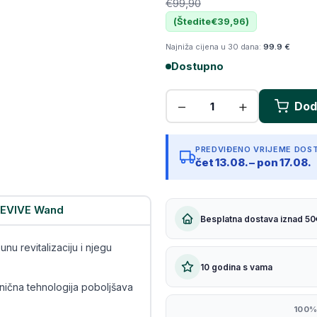
€99,90
Kopiraj link
(Štedite
€39,96
)
Najniža cijena u 30 dana:
99.9 €
Dostupno
PREDVIĐENO VRIJEME DOS
čet 13.08. – pon 17.08.
REVIVE Wand
Besplatna dostava iznad 50
nu revitalizaciju i njegu
10 godina s vama
nična tehnologija poboljšava
100%