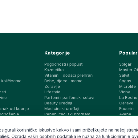
Kategorije
Popular
Pogodnosti i popusti
Solgar
Kozmetika
Master O
Vitamini i dodaci prehrani
Salvit
 količinama
Bebe, djeca i mame
Sagas
a
Zdravlje
Microlife
osti
Lifestyle
Vichy
vine
Parfemi i parfemski setovi
La Roche
Beauty uređaji
CeraVe
anak od kupnje
Medicinski uređaji
Eucerin
podnošenje
Rehabilitacijski program
Avene
Dijagnostički testovi i zaštita
Bioderma
vjeti i ideje
Brandovi
Svi brand
gurali korisničko iskustvo kakvo i sami priželjkujete na našoj stranic
ek. Obrada vaših osobnih podataka je nužna za funkcioniranje ove stran