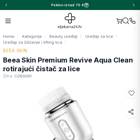
Poklon iznad 70 €
Home
Kategorije
Beauty uređaji
Uređaji za lice
Uređaji za čišćenje i lifting lica
BEEA SKIN
Beea Skin Premium Revive Aqua Clean
rotirajući čistač za lice
Šifra:
C060061
Facebook
WhatsApp