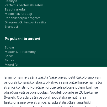
Lifestyle
Parfemi i parfemski setovi
Beauty uređaji
Medicinski uređaji
Rehabilitacijski program
Dijagnostički testovi i zaštita
Brandovi
Popularni brandovi
Solgar
Master Of Pharmacy
Salvit
Sagas
Microlife
Vichy
La Roche-Posay
Iznimno nam je važna zaštita Vaše privatnosti! Kako bismo vam
CeraVe
Eucerin
osigurali korisničko iskustvo kakvo i sami priželjkujete na našoj
Avene
stranici koristimo kolačiće i druge tehnologije putem kojih se
Bioderma
obrađuju vaši osobni podaci. Voditelj obrade je ZU Ljekarne
Svi brandovi
Švaljek. Obrada vaših osobnih podataka je nužna za
funkcioniranje ove stranice, izradu statističkih i analitičkih
Info