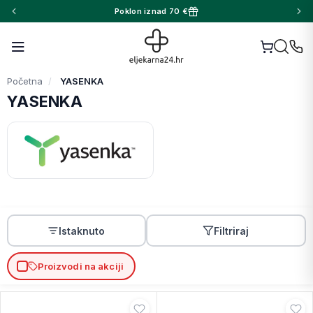
Poklon iznad 70 €
Početna
YASENKA
YASENKA
Istaknuto
Filtriraj
Proizvodi na akciji