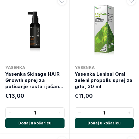
YASENKA
YASENKA
Yasenka Skinage HAIR
Yasenka Lenisal Oral
Growth sprej za
zeleni propolis sprej za
poticanje rasta i jačanje
grlo, 30 ml
kose 125 ml
€13,00
€11,00
−
+
−
+
Dodaj u košaricu
Dodaj u košaricu