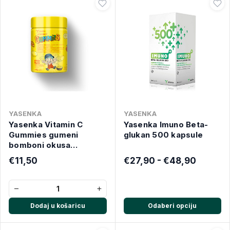
YASENKA
YASENKA
Yasenka Vitamin C
Yasenka Imuno Beta-
Gummies gumeni
glukan 500 kapsule
bomboni okusa
naranče, A90
€11,50
€27,90 - €48,90
−
+
Dodaj u košaricu
Odaberi opciju