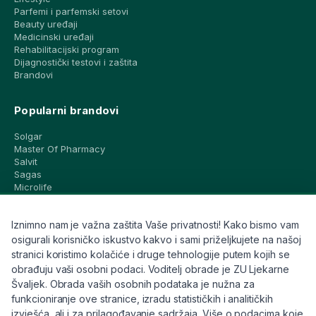
Parfemi i parfemski setovi
Beauty uređaji
Medicinski uređaji
Rehabilitacijski program
Dijagnostički testovi i zaštita
Brandovi
Popularni brandovi
Solgar
Master Of Pharmacy
Salvit
Sagas
Microlife
Vichy
La Roche-Posay
Iznimno nam je važna zaštita Vaše privatnosti! Kako bismo vam
CeraVe
Eucerin
osigurali korisničko iskustvo kakvo i sami priželjkujete na našoj
Avene
stranici koristimo kolačiće i druge tehnologije putem kojih se
Bioderma
obrađuju vaši osobni podaci. Voditelj obrade je ZU Ljekarne
Svi brandovi
Švaljek. Obrada vaših osobnih podataka je nužna za
funkcioniranje ove stranice, izradu statističkih i analitičkih
Info
izvješća, ali i za prilagođavanje sadržaja. Više o podacima koje