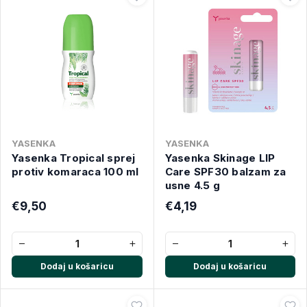
YASENKA
YASENKA
Yasenka Tropical sprej
Yasenka Skinage LIP
protiv komaraca 100 ml
Care SPF30 balzam za
usne 4.5 g
€9,50
€4,19
−
+
−
+
Dodaj u košaricu
Dodaj u košaricu