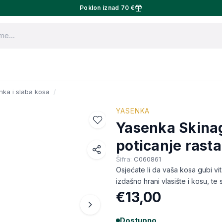
Poklon iznad 70 €
nka i slaba kosa
YASENKA
Yasenka Skinag
poticanje rasta
Šifra:
C060861
Facebook
Osjećate li da vaša kosa gubi vita
WhatsApp
izdašno hrani vlasište i kosu, te
€13,00
X (Twitter)
Email
Dostupno