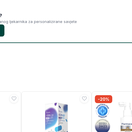
?
ranog ljekarnika za personalizirane savjete
-20%