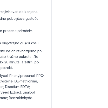
anjivih tvari do korijena.
vidno poboljšava gustoću
alne procese prirodnim
a dugotrajno gušću kosu.
dite losion ravnomjerno po
juće kružne pokrete, što
 15-20 minuta, a zatim, po
 potrebi.
Glycol; Phenylpropanol; PPG-
Cysteine; DL-methionine;
tin; Disodium EDTA;
Seed Extract; Linalool;
cetate; Benzaldehyde.