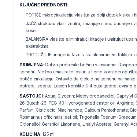
KLJUČNE PREDNOSTI
:
POTIČE mikrocirkulaciju vlasišta za bolji dotok kisika i hr
JAČA strukturu vlasi iznutra, smanjuje njeno pucanje i 
kose.
BALANSIRA vlasište eliminirajući iritacije i umirujući up
ekstraktima.
PRODUŽUJE anagenu fazu rasta aktiviranjem folikula z
PRIMJENA
: Dobro protresite bočicu s losionom. Raspore
tjemenu. Nježno umasirajte losion u tjeme koristeći opušta
potiče cirkulaciju. Ostavite da djeluje na tjemenu najmanje
potrebi, isperite. Losion koristite 3-4 puta tjedno, ovisno o
SASTOJCI
: Aqua; Glycerin; Methylpropanediol; Caprylyl 
26-Buteth-26; PEG-40 Hydrogenated castor oil; Arginine; 
Parfum; Citric acid; Niacinamide; Calcium Pantothenate; Bio
Rosmarinus officinalis leaf oil; Trigonella Foenum-Graecum 
Citronellol; Geraniol; Limonene; Linalyl Acetate; Geranyl A
KOLIČINA
: 125 ml