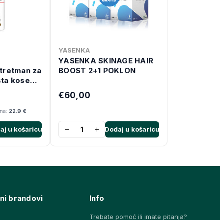
YASENKA
YASENKA SKINAGE HAIR
tretman za
BOOST 2+1 POKLON
sta kose
€60,00
ana:
22.9 €
−
+
aj u košaricu
Dodaj u košaricu
ni brandovi
Info
Trebate pomoć ili imate pitanja?