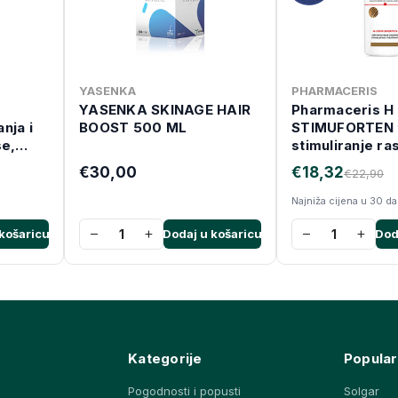
YASENKA
PHARMACERIS
YASENKA SKINAGE HAIR
Pharmaceris H
nja i
BOOST 500 ML
STIMUFORTEN 
se,
stimuliranje ra
125 ml
€30,00
€18,32
€22,90
Najniža cijena u 30 d
−
+
−
+
košaricu
Dodaj u košaricu
Dod
Kategorije
Popular
Pogodnosti i popusti
Solgar