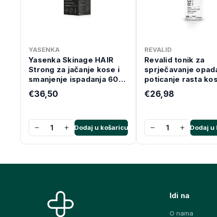
YASENKA
REVALID
Yasenka Skinage HAIR
Revalid tonik za
Strong za jačanje kose i
sprječavanje opada
smanjenje ispadanja 60
poticanje rasta ko
kapsula
4x30 ml
€36,50
€26,98
−
+
−
+
Dodaj u košaricu
Dodaj u 
Idi na
O nama