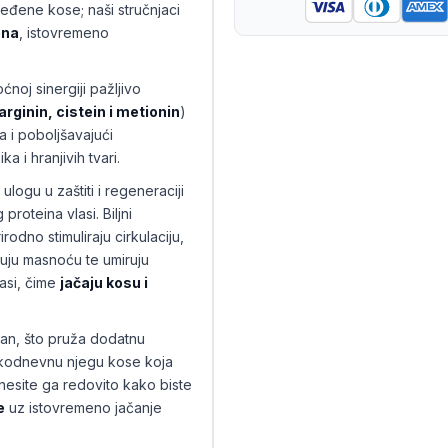
eđene kose; naši stručnjaci
ena
, istovremeno
noj sinergiji pažljivo
arginin, cistein i metionin
)
a i poboljšavajući
 i hranjivih tvari.
 ulogu u zaštiti i regeneraciji
proteina vlasi. Biljni
irodno stimuliraju cirkulaciju,
žuju masnoću te umiruju
lasi, čime
jačaju kosu i
tan, što pruža dodatnu
svakodnevnu njegu kose koja
anesite ga redovito kako biste
e
uz istovremeno jačanje