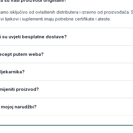
a su vaši proizvodi originalni?
mo isključivo od ovlaštenih distributera i izravno od proizvođača. 
vi lijekovi i suplementi imaju potrebne certifikate i ateste.
ji su uvjeti besplatne dostave?
a recept putem weba?
ljekarnika?
amijeniti proizvod?
 mojoj narudžbi?