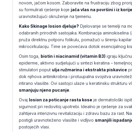
novom, jačom kosom. Zaboravite na frustraciju zbog prorij
su formulirali rješenje koje
jača vlas na površini i iz korij
uravnotežujući okruženje na tjemenu.
Kako Skinage losion djeluje?
Djelovanje se temelji na moć
odabranih prirodnih sastojaka. Kombinacija aminokiselina (
pruža direktnu potporu folikulu, pomažući u širenju kapilar
mikrocirkulaciju. Time se povećava dotok esencijalnog kisika
Osim toga,
biotin i niacinamid (vitamin B3)
igraju ključnu
epiderme, aktivno sudjelujući u sintezi keratina – temeljnog 
stimulatori poput
ulja ružmarina i ekstrakta piskavice
pr
dok njihova antimikrobna i protuupalna svojstva uravnote
iritirano vlasište. Ovi sastojci ulaze u keratinsku strukturu v
smanjuju njeno pucanje
.
Ovaj
losion za poticanje rasta kose
je dermatološki ispi
sigurnost pri redovitoj upotrebi. Idealno je rješenje za 
zahtijeva intenzivnu revitalizaciju i zdravu bazu za rast. N
postigli uravnoteženo vlasište i vidljivo
smanjili ispadanj
postojećih vlasi.