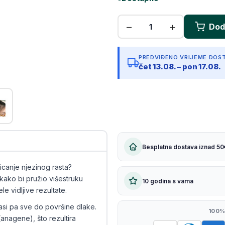
Kopiraj link
PREDVIĐENO VRIJEME DOS
čet 13.08. – pon 17.08.
Besplatna dostava iznad 50
ticanje njezinog rasta?
 kako bi pružio višestruku
10 godina s vama
le vidljive rezultate.
lasi pa sve do površine dlake.
100%
anagene), što rezultira