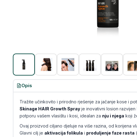
Opis
Tražite učinkovito i prirodno rješenje za jačanje kose i po
Skinage HAIR Growth Spray
je inovativni losion razvijen
potporu vašem vlasištu i kosi, idealan za
nju i njega
koji že
Ovaj proizvod ciljano djeluje na više razina, od korijena v
Glavni cilj je
aktivacija folikula
i
produljenje faze rasta
(