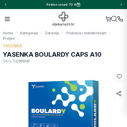
Poklon iznad 70 €
Home
Kategorije
Zdravlje
Probava i metabolizam
Proljev
YASENKA
YASENKA BOULARDY CAPS A10
Šifra:
C036908
Facebook
WhatsApp
X (Twitter)