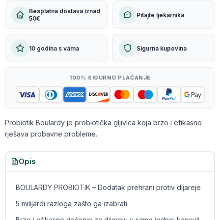
Besplatna dostava iznad
Pitajte ljekarnika
50€
10 godina s vama
Sigurna kupovina
100% SIGURNO PLAĆANJE
Probiotik Boulardy je probiotička gljivica koja brzo i efikasno
rješava probavne probleme.
Opis
BOULARDY PROBIOTIK – Dodatak prehrani protiv dijareje
5 milijardi razloga zašto ga izabrati
Brzo i efikasno rješenje za dijareju u samo jednoj kapsuli.