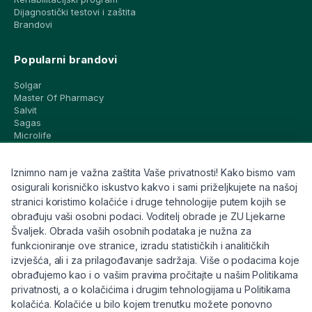
Dijagnostički testovi i zaštita
Brandovi
Popularni brandovi
Solgar
Master Of Pharmacy
Salvit
Sagas
Microlife
Vichy
La Roche-Posay
Iznimno nam je važna zaštita Vaše privatnosti! Kako bismo vam
CeraVe
Eucerin
osigurali korisničko iskustvo kakvo i sami priželjkujete na našoj
Avene
stranici koristimo kolačiće i druge tehnologije putem kojih se
Bioderma
obrađuju vaši osobni podaci. Voditelj obrade je ZU Ljekarne
Svi brandovi
Švaljek. Obrada vaših osobnih podataka je nužna za
funkcioniranje ove stranice, izradu statističkih i analitičkih
Info
izvješća, ali i za prilagođavanje sadržaja. Više o podacima koje
obrađujemo kao i o vašim pravima pročitajte u našim Politikama
Trebate pomoć ili imate pitanja?
privatnosti, a o kolačićima i drugim tehnologijama u Politikama
kolačića. Kolačiće u bilo kojem trenutku možete ponovno
+385 91 6191 901