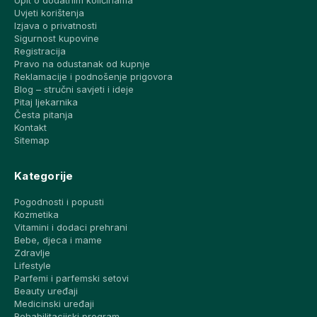
Upit o dodatnim količinama
Uvjeti korištenja
Izjava o privatnosti
Sigurnost kupovine
Registracija
Pravo na odustanak od kupnje
Reklamacije i podnošenje prigovora
Blog – stručni savjeti i ideje
Pitaj ljekarnika
Česta pitanja
Kontakt
Sitemap
Kategorije
Pogodnosti i popusti
Kozmetika
Vitamini i dodaci prehrani
Bebe, djeca i mame
Zdravlje
Lifestyle
Parfemi i parfemski setovi
Beauty uređaji
Medicinski uređaji
Rehabilitacijski program