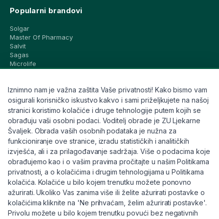
Popularni brandovi
Solgar
Master Of Pharmacy
Salvit
Sagas
Microlife
Vichy
La Roche-Posay
Iznimno nam je važna zaštita Vaše privatnosti! Kako bismo vam
CeraVe
Eucerin
osigurali korisničko iskustvo kakvo i sami priželjkujete na našoj
Avene
stranici koristimo kolačiće i druge tehnologije putem kojih se
Bioderma
obrađuju vaši osobni podaci. Voditelj obrade je ZU Ljekarne
Svi brandovi
Švaljek. Obrada vaših osobnih podataka je nužna za
funkcioniranje ove stranice, izradu statističkih i analitičkih
Info
izvješća, ali i za prilagođavanje sadržaja. Više o podacima koje
obrađujemo kao i o vašim pravima pročitajte u našim Politikama
Trebate pomoć ili imate pitanja?
privatnosti, a o kolačićima i drugim tehnologijama u Politikama
kolačića. Kolačiće u bilo kojem trenutku možete ponovno
+385 91 6191 901
ažurirati. Ukoliko Vas zanima više ili želite ažurirati postavke o
info@eljekarna24.hr
kolačićima kliknite na 'Ne prihvaćam, želim ažurirati postavke'.
Privolu možete u bilo kojem trenutku povući bez negativnih