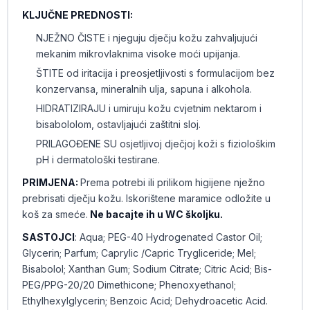
KLJUČNE PREDNOSTI:
NJEŽNO ČISTE i njeguju dječju kožu zahvaljujući
mekanim mikrovlaknima visoke moći upijanja.
ŠTITE od iritacija i preosjetljivosti s formulacijom bez
konzervansa, mineralnih ulja, sapuna i alkohola.
HIDRATIZIRAJU i umiruju kožu cvjetnim nektarom i
bisabololom, ostavljajući zaštitni sloj.
PRILAGOĐENE SU osjetljivoj dječjoj koži s fiziološkim
pH i dermatološki testirane.
PRIMJENA:
Prema potrebi ili prilikom higijene nježno
prebrisati dječju kožu. Iskorištene maramice odložite u
koš za smeće.
Ne bacajte ih u WC školjku.
SASTOJCI
: Aqua; PEG-40 Hydrogenated Castor Oil;
Glycerin; Parfum; Caprylic /Capric Trygliceride; Mel;
Bisabolol; Xanthan Gum; Sodium Citrate; Citric Acid; Bis-
PEG/PPG-20/20 Dimethicone; Phenoxyethanol;
Ethylhexylglycerin; Benzoic Acid; Dehydroacetic Acid.