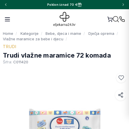
Poklon iznad 70 €
Home
Kategorije
Bebe, djeca i mame
Dječja oprema
Vlažne maramice za bebe i djecu
TRUDI
Trudi vlažne maramice 72 komada
Šifra:
C011420
Facebook
WhatsApp
X (Twitter)