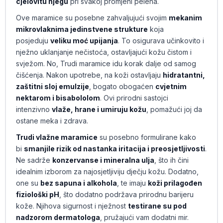
cjelovitu njegu
pri svakoj promjeni pelena.
Ove maramice su posebne zahvaljujući svojim
mekanim
mikrovlaknima jedinstvene strukture
koja
posjeduju
veliku moć upijanja
. To osigurava učinkovito i
nježno uklanjanje nečistoća, ostavljajući kožu čistom i
svježom. No, Trudi maramice idu korak dalje od samog
čišćenja. Nakon upotrebe, na koži ostavljaju
hidratantni,
zaštitni sloj emulzije
, bogato obogaćen
cvjetnim
nektarom i bisabololom
. Ovi prirodni sastojci
intenzivno
vlaže, hrane i umiruju kožu
, pomažući joj da
ostane meka i zdrava.
Trudi vlažne maramice
su posebno formulirane kako
bi
smanjile rizik od nastanka iritacija i preosjetljivosti
.
Ne sadrže
konzervanse i mineralna ulja
, što ih čini
idealnim izborom za najosjetljiviju dječju kožu. Dodatno,
one su
bez sapuna i alkohola
, te imaju
koži prilagođen
fiziološki pH
, što dodatno podržava prirodnu barijeru
kože. Njihova sigurnost i nježnost
testirane su pod
nadzorom dermatologa
, pružajući vam dodatni mir.