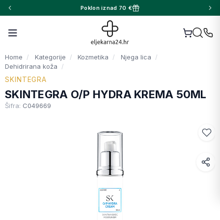
Poklon iznad 70 €
Home
Kategorije
Kozmetika
Njega lica
Dehidrirana koža
SKINTEGRA
SKINTEGRA O/P HYDRA KREMA 50ML
Šifra:
C049669
Facebook
WhatsApp
X (Twitter)