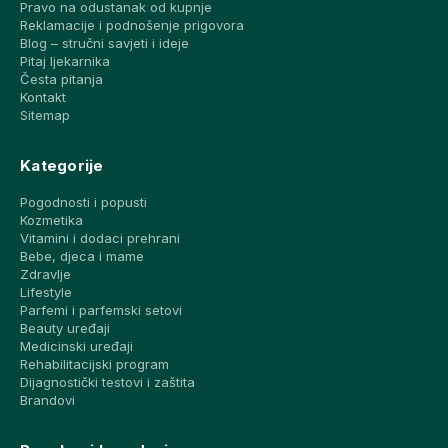
Pravo na odustanak od kupnje
Reklamacije i podnošenje prigovora
Blog – stručni savjeti i ideje
Pitaj ljekarnika
Česta pitanja
Kontakt
Sitemap
Kategorije
Pogodnosti i popusti
Kozmetika
Vitamini i dodaci prehrani
Bebe, djeca i mame
Zdravlje
Lifestyle
Parfemi i parfemski setovi
Beauty uređaji
Medicinski uređaji
Rehabilitacijski program
Dijagnostički testovi i zaštita
Brandovi