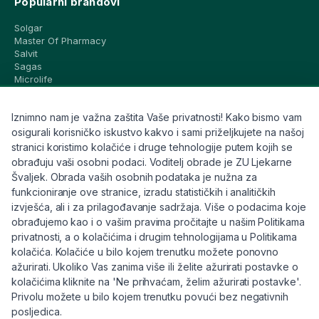
Popularni brandovi
Solgar
Master Of Pharmacy
Salvit
Sagas
Microlife
Vichy
La Roche-Posay
Iznimno nam je važna zaštita Vaše privatnosti! Kako bismo vam
CeraVe
Eucerin
osigurali korisničko iskustvo kakvo i sami priželjkujete na našoj
Avene
stranici koristimo kolačiće i druge tehnologije putem kojih se
Bioderma
obrađuju vaši osobni podaci. Voditelj obrade je ZU Ljekarne
Svi brandovi
Švaljek. Obrada vaših osobnih podataka je nužna za
funkcioniranje ove stranice, izradu statističkih i analitičkih
Info
izvješća, ali i za prilagođavanje sadržaja. Više o podacima koje
obrađujemo kao i o vašim pravima pročitajte u našim Politikama
Trebate pomoć ili imate pitanja?
privatnosti, a o kolačićima i drugim tehnologijama u Politikama
kolačića. Kolačiće u bilo kojem trenutku možete ponovno
+385 91 6191 901
ažurirati. Ukoliko Vas zanima više ili želite ažurirati postavke o
info@eljekarna24.hr
kolačićima kliknite na 'Ne prihvaćam, želim ažurirati postavke'.
Privolu možete u bilo kojem trenutku povući bez negativnih
posljedica.