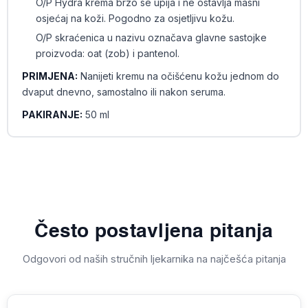
O/P Hydra krema brzo se upija i ne ostavlja masni
osjećaj na koži. Pogodno za osjetljivu kožu.
O/P skraćenica u nazivu označava glavne sastojke
proizvoda: oat (zob) i pantenol.
PRIMJENA:
Nanijeti kremu na očišćenu kožu jednom do
dvaput dnevno, samostalno ili nakon seruma.
PAKIRANJE:
50 ml
Često postavljena pitanja
Odgovori od naših stručnih ljekarnika na najčešća pitanja