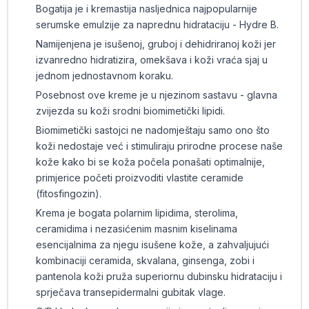
Bogatija je i kremastija nasljednica najpopularnije
serumske emulzije za naprednu hidrataciju - Hydre B.
Namijenjena je isušenoj, gruboj i dehidriranoj koži jer
izvanredno hidratizira, omekšava i koži vraća sjaj u
jednom jednostavnom koraku.
Posebnost ove kreme je u njezinom sastavu - glavna
zvijezda su koži srodni biomimetički lipidi.
Biomimetički sastojci ne nadomještaju samo ono što
koži nedostaje već i stimuliraju prirodne procese naše
kože kako bi se koža počela ponašati optimalnije,
primjerice početi proizvoditi vlastite ceramide
(fitosfingozin).
Krema je bogata polarnim lipidima, sterolima,
ceramidima i nezasićenim masnim kiselinama
esencijalnima za njegu isušene kože, a zahvaljujući
kombinaciji ceramida, skvalana, ginsenga, zobi i
pantenola koži pruža superiornu dubinsku hidrataciju i
sprječava transepidermalni gubitak vlage.