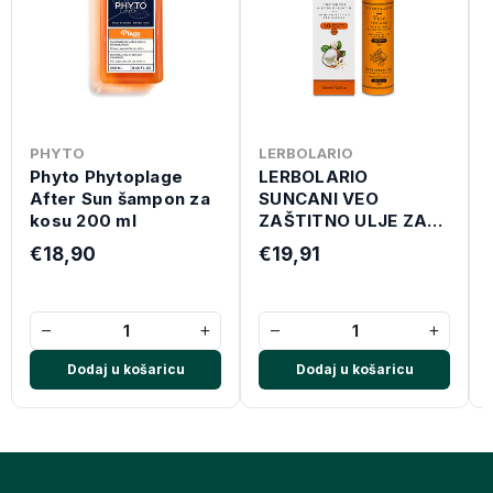
PHYTO
LERBOLARIO
Phyto Phytoplage
LERBOLARIO
After Sun šampon za
SUNCANI VEO
kosu 200 ml
ZAŠTITNO ULJE ZA
KOSU 100 ML
€18,90
€19,91
−
+
−
+
Dodaj u košaricu
Dodaj u košaricu