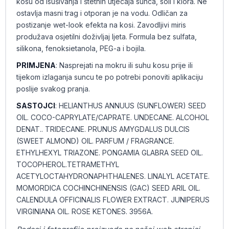
kosu od isušivanja i štetnih utjecaja sunca, soli i klora. Ne
ostavlja masni trag i otporan je na vodu. Odličan za
postizanje wet-look efekta na kosi. Zavodljivi miris
produžava osjetilni doživljaj ljeta. Formula bez sulfata,
silikona, fenoksietanola, PEG-a i bojila.
PRIMJENA
: Nasprejati na mokru ili suhu kosu prije ili
tijekom izlaganja suncu te po potrebi ponoviti aplikaciju
poslije svakog pranja.
SASTOJCI
: HELIANTHUS ANNUUS (SUNFLOWER) SEED
OIL. COCO-CAPRYLATE/CAPRATE. UNDECANE. ALCOHOL
DENAT.. TRIDECANE. PRUNUS AMYGDALUS DULCIS
(SWEET ALMOND) OIL. PARFUM / FRAGRANCE.
ETHYLHEXYL TRIAZONE. PONGAMIA GLABRA SEED OIL.
TOCOPHEROL.TETRAMETHYL
ACETYLOCTAHYDRONAPHTHALENES. LINALYL ACETATE.
MOMORDICA COCHINCHINENSIS (GAC) SEED ARIL OIL.
CALENDULA OFFICINALIS FLOWER EXTRACT. JUNIPERUS
VIRGINIANA OIL. ROSE KETONES. 3956A.