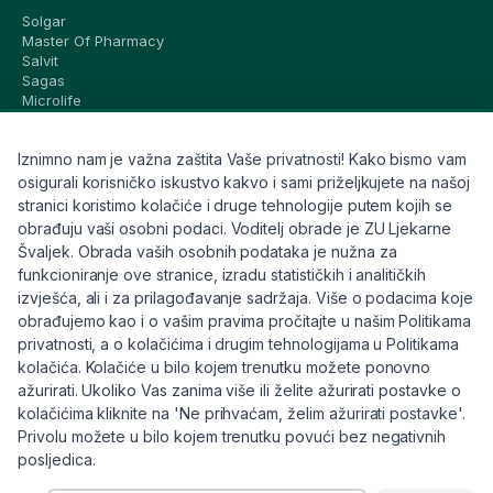
Solgar
Master Of Pharmacy
Salvit
Sagas
Microlife
Vichy
La Roche-Posay
Iznimno nam je važna zaštita Vaše privatnosti! Kako bismo vam
CeraVe
Eucerin
osigurali korisničko iskustvo kakvo i sami priželjkujete na našoj
Avene
stranici koristimo kolačiće i druge tehnologije putem kojih se
Bioderma
obrađuju vaši osobni podaci. Voditelj obrade je ZU Ljekarne
Svi brandovi
Švaljek. Obrada vaših osobnih podataka je nužna za
funkcioniranje ove stranice, izradu statističkih i analitičkih
Info
izvješća, ali i za prilagođavanje sadržaja. Više o podacima koje
obrađujemo kao i o vašim pravima pročitajte u našim Politikama
Trebate pomoć ili imate pitanja?
privatnosti, a o kolačićima i drugim tehnologijama u Politikama
kolačića. Kolačiće u bilo kojem trenutku možete ponovno
+385 91 6191 901
ažurirati. Ukoliko Vas zanima više ili želite ažurirati postavke o
info@eljekarna24.hr
kolačićima kliknite na 'Ne prihvaćam, želim ažurirati postavke'.
Privolu možete u bilo kojem trenutku povući bez negativnih
posljedica.