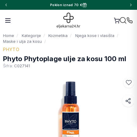
Poklon iznad 70 €
Home
Kategorije
Kozmetika
Njega kose i vlasišta
Maske i ulja za kosu
PHYTO
Phyto Phytoplage ulje za kosu 100 ml
Šifra:
C027141
Facebook
WhatsApp
X (Twitter)