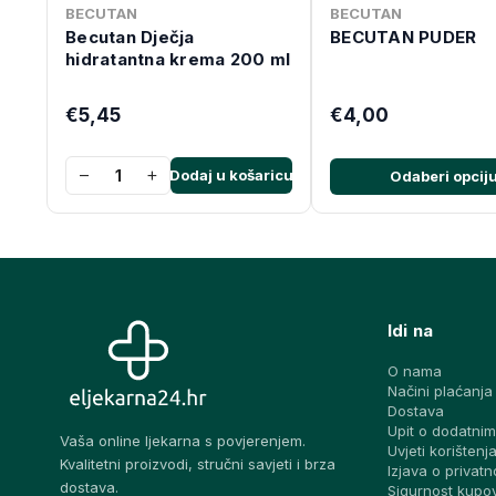
BECUTAN
BECUTAN
Becutan Dječja
BECUTAN PUDER
hidratantna krema 200 ml
€5,45
€4,00
−
+
Dodaj u košaricu
Odaberi opcij
Idi na
O nama
Načini plaćanja
Dostava
Upit o dodatnim
Vaša online ljekarna s povjerenjem.
Uvjeti korištenj
Kvalitetni proizvodi, stručni savjeti i brza
Izjava o privatn
dostava.
Sigurnost kupo