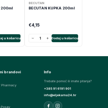
BECUTAN
 200ml
BECUTAN KUPKA 200ml
€4,15
−
+
aj u košaricu
Dodaj u košaricu
ni brandovi
Info
Trebate pomoć ili imate pitanja?
f Pharmacy
+385 91 6191 901
info@eljekarna24.hr
-Posay