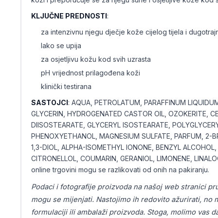
KLJUČNE PREDNOSTI
:
za intenzivnu njegu dječje kože cijelog tijela i dugotrajn
lako se upija
za osjetljivu kožu kod svih uzrasta
pH vrijednost prilagođena koži
klinički testirana
SASTOJCI
: AQUA, PETROLATUM, PARAFFINUM LIQUIDUM
GLYCERIN, HYDROGENATED CASTOR OIL, OZOKERITE, CE
DIISOSTEARATE, GLYCERYL ISOSTEARATE, POLYGLYCERYL
PHENOXYETHANOL, MAGNESIUM SULFATE, PARFUM, 2-
1,3-DIOL, ALPHA-ISOMETHYL IONONE, BENZYL ALCOHOL
CITRONELLOL, COUMARIN, GERANIOL, LIMONENE, LINALOOL
online trgovini mogu se razlikovati od onih na pakiranju.
Podaci i fotografije proizvoda na našoj web stranici pr
mogu se mijenjati. Nastojimo ih redovito ažurirati, n
formulaciji ili ambalaži proizvoda. Stoga, molimo vas d