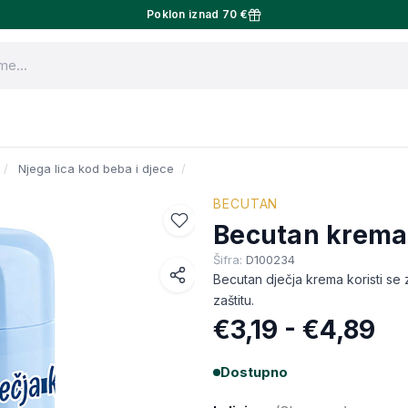
Poklon iznad 70 €
Njega lica kod beba i djece
BECUTAN
Becutan krema
Šifra:
D100234
Becutan dječja krema koristi se z
Facebook
zaštitu.
€3,19 - €4,89
WhatsApp
X (Twitter)
Dostupno
Email