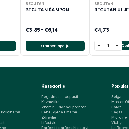
BECUTAN
BECUTAN
BECUTAN ŠAMPON
BECUTAN ULJE
€3,85 - €6,14
€4,73
−
+
Dod
u
Odaberi opciju
Kategorije
Popular
Pogodnosti i popusti
Solgar
Kozmetika
Master O
Vitamini i dodaci prehrani
Salvit
 količinama
Bebe, djeca i mame
Sagas
a
Zdravlje
Microlife
osti
Lifestyle
Vichy
vine
Parfemi i parfemski setovi
La Roche