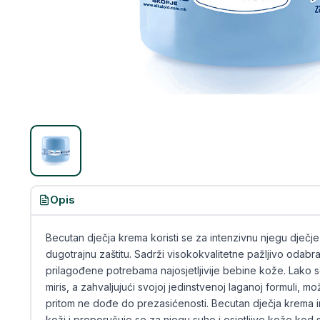
Opis
Becutan dječja krema koristi se za intenzivnu njegu dječje k
dugotrajnu zaštitu. Sadrži visokokvalitetne pažljivo odabran
prilagođene potrebama najosjetljivije bebine kože. Lako se
miris, a zahvaljujući svojoj jedinstvenoj laganoj formuli, mo
pritom ne dođe do prezasićenosti. Becutan dječja krema 
koži i preporučuje se za njegu suhe i osjetljive kože kod s