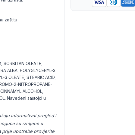
u zaštitu
, SORBITAN OLEATE,
RA ALBA, POLYGLYCERYL-3
-3 OLEATE, STEARIC ACID,
BROMO-2-NITROPROPANE-
, CINNAMYL ALCOHOL,
. Navedeni sastojci u
užaju informativni pregled i
o moguće su izmjene u
a prije upotrebe provjerite