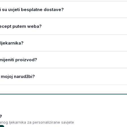
ji su uvjeti besplatne dostave?
a recept putem weba?
ljekarnika?
amijeniti proizvod?
 mojoj narudžbi?
?
ranog ljekarnika za personalizirane savjete