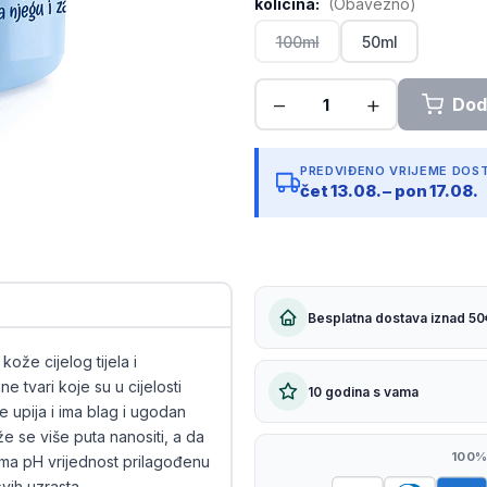
kolicina:
(Obavezno)
Kopiraj link
100ml
50ml
PREDVIĐENO VRIJEME DOS
čet 13.08. – pon 17.08.
Besplatna dostava iznad 50
ože cijelog tijela i
e tvari koje su u cijelosti
10 godina s vama
 upija i ima blag i ugodan
že se više puta nanositi, a da
100%
ima pH vrijednost prilagođenu
vih uzrasta.