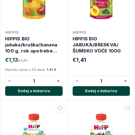
HIPPIS
HIPPIS
HIPPIS BIO
HIPPIS BIO
jabuka/kruška/banana
JABUKA/BRESKVA/
100 g, rok upotrebe
ŠUMSKO VOĆE 100G
1.12.2026.
€1,13
€1,41
€1,41
Najniža cijena u 30 dana:
1.41 €
−
+
−
+
Dodaj u košaricu
Dodaj u košaricu