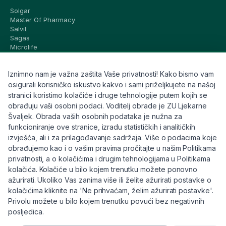
Solgar
Master Of Pharmacy
Salvit
Sagas
Microlife
Vichy
La Roche-Posay
Iznimno nam je važna zaštita Vaše privatnosti! Kako bismo vam
CeraVe
Eucerin
osigurali korisničko iskustvo kakvo i sami priželjkujete na našoj
Avene
stranici koristimo kolačiće i druge tehnologije putem kojih se
Bioderma
obrađuju vaši osobni podaci. Voditelj obrade je ZU Ljekarne
Svi brandovi
Švaljek. Obrada vaših osobnih podataka je nužna za
funkcioniranje ove stranice, izradu statističkih i analitičkih
Info
izvješća, ali i za prilagođavanje sadržaja. Više o podacima koje
obrađujemo kao i o vašim pravima pročitajte u našim Politikama
Trebate pomoć ili imate pitanja?
privatnosti, a o kolačićima i drugim tehnologijama u Politikama
kolačića. Kolačiće u bilo kojem trenutku možete ponovno
+385 91 6191 901
ažurirati. Ukoliko Vas zanima više ili želite ažurirati postavke o
info@eljekarna24.hr
kolačićima kliknite na 'Ne prihvaćam, želim ažurirati postavke'.
Privolu možete u bilo kojem trenutku povući bez negativnih
posljedica.