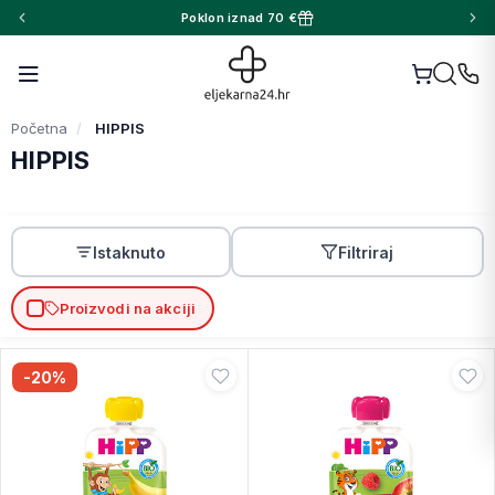
Poklon iznad 70 €
Početna
HIPPIS
HIPPIS
Istaknuto
Filtriraj
Proizvodi na akciji
-20%