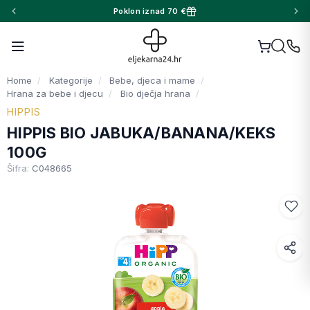
Poklon iznad 70 €
Home
Kategorije
Bebe, djeca i mame
Hrana za bebe i djecu
Bio dječja hrana
HIPPIS
HIPPIS BIO JABUKA/BANANA/KEKS
100G
Šifra:
C048665
Facebook
WhatsApp