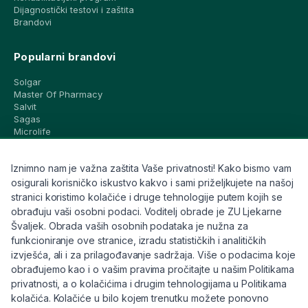
Dijagnostički testovi i zaštita
Brandovi
Popularni brandovi
Solgar
Master Of Pharmacy
Salvit
Sagas
Microlife
Vichy
La Roche-Posay
Iznimno nam je važna zaštita Vaše privatnosti! Kako bismo vam
CeraVe
Eucerin
osigurali korisničko iskustvo kakvo i sami priželjkujete na našoj
Avene
stranici koristimo kolačiće i druge tehnologije putem kojih se
Bioderma
obrađuju vaši osobni podaci. Voditelj obrade je ZU Ljekarne
Svi brandovi
Švaljek. Obrada vaših osobnih podataka je nužna za
funkcioniranje ove stranice, izradu statističkih i analitičkih
Info
izvješća, ali i za prilagođavanje sadržaja. Više o podacima koje
obrađujemo kao i o vašim pravima pročitajte u našim Politikama
Trebate pomoć ili imate pitanja?
privatnosti, a o kolačićima i drugim tehnologijama u Politikama
kolačića. Kolačiće u bilo kojem trenutku možete ponovno
+385 91 6191 901