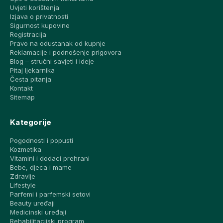
Uvjeti korištenja
Izjava o privatnosti
Sigurnost kupovine
Registracija
Pravo na odustanak od kupnje
Reklamacije i podnošenje prigovora
Blog – stručni savjeti i ideje
Pitaj ljekarnika
Česta pitanja
Kontakt
Sitemap
Kategorije
Pogodnosti i popusti
Kozmetika
Vitamini i dodaci prehrani
Bebe, djeca i mame
Zdravlje
Lifestyle
Parfemi i parfemski setovi
Beauty uređaji
Medicinski uređaji
Rehabilitacijski program