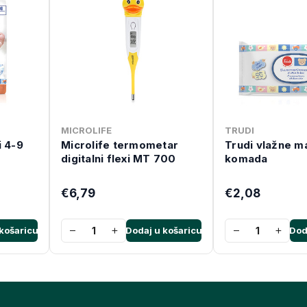
MICROLIFE
TRUDI
i 4-9
Microlife termometar
Trudi vlažne m
digitalni flexi MT 700
komada
€6,79
€2,08
−
+
−
+
košaricu
Dodaj u košaricu
Dod