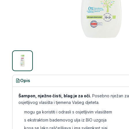
Opis
Šampon, nježno čisti, blag je za oči.
Posebno nježan za 
osjetljivog vlasišta i tjemena Vašeg djeteta.
mogu ga koristiti i odrasli s osjetljivim vlasištem
s ekstraktom bademovog ulja iz BIO uzgoja
kosa se lako raščešljava i ima svilenkast sjaj