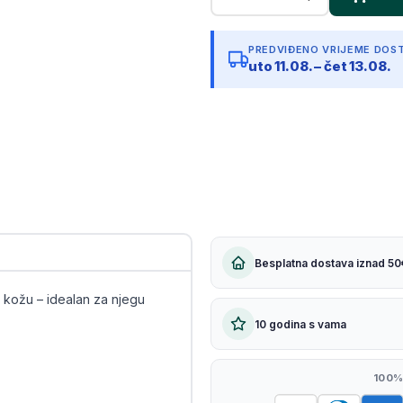
Kopiraj link
PREDVIĐENO VRIJEME DOS
uto 11.08. – čet 13.08.
Besplatna dostava iznad 50
kožu – idealan za njegu
10 godina s vama
100%