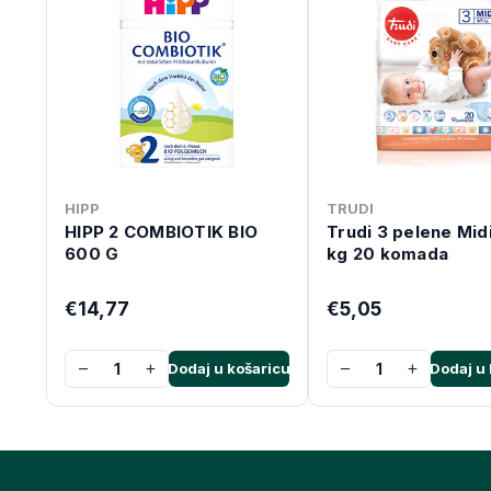
HIPP
TRUDI
HIPP 2 COMBIOTIK BIO
Trudi 3 pelene Mid
600 G
kg 20 komada
€14,77
€5,05
−
+
−
+
Dodaj u košaricu
Dodaj u 