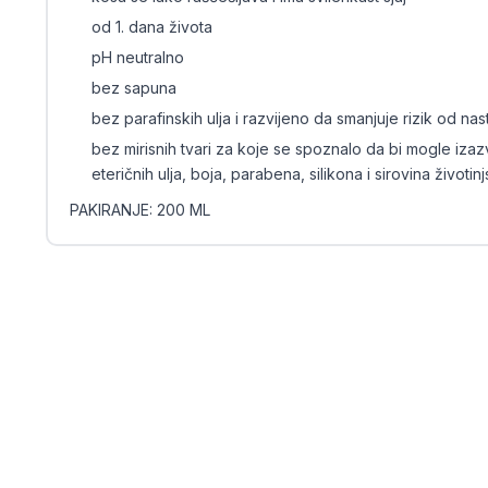
od 1. dana života
pH neutralno
bez sapuna
bez parafinskih ulja i razvijeno da smanjuje rizik od nast
bez mirisnih tvari za koje se spoznalo da bi mogle izaz
eteričnih ulja, boja, parabena, silikona i sirovina životin
PAKIRANJE: 200 ML