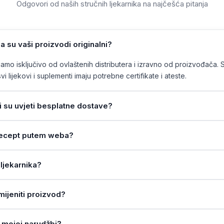
Odgovori od naših stručnih ljekarnika na najčešća pitanja
a su vaši proizvodi originalni?
mo isključivo od ovlaštenih distributera i izravno od proizvođača. 
vi lijekovi i suplementi imaju potrebne certifikate i ateste.
ji su uvjeti besplatne dostave?
a recept putem weba?
ljekarnika?
amijeniti proizvod?
 mojoj narudžbi?