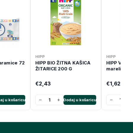
HIPP
HIPP
aramice 72
HIPP BIO ŽITNA KAŠICA
HIPP Voćna
ŽITARICE 200 G
marelice 1
€2,43
€1,62
−
+
−
+
aj u košaricu
Dodaj u košaricu