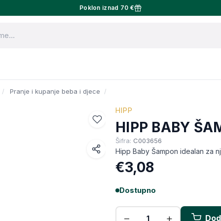
Poklon iznad 70 €
Pranje i kupanje beba i djece
HIPP
HIPP BABY ŠA
Šifra:
C003656
Hipp Baby Šampon idealan za njeg
Facebook
€3,08
WhatsApp
Dostupno
X (Twitter)
Email