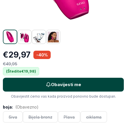
Email
Kopiraj link
€29,97
-40%
€49,95
(Štedite
€19,98
)
Obavijesti me
Obavijestit ćemo vas kada proizvod ponovno bude dostupan.
boja:
(Obavezno)
Siva
Bijela bronz
Plava
ciklama