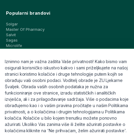
Popularni brandovi
Solgar
Master Of Pharmacy
Salvit
Sagas
Microlife
Vichy
La Roche-Posay
Iznimno nam je važna zaštita Vaše privatnosti! Kako bismo vam
CeraVe
Eucerin
osigurali korisničko iskustvo kakvo i sami priželjkujete na našoj
Avene
stranici koristimo kolačiće i druge tehnologije putem kojih se
Bioderma
obrađuju vaši osobni podaci. Voditelj obrade je ZU Ljekarne
Svi brandovi
Švaljek. Obrada vaših osobnih podataka je nužna za
funkcioniranje ove stranice, izradu statističkih i analitičkih
Info
izvješća, ali i za prilagođavanje sadržaja. Više o podacima koje
obrađujemo kao i o vašim pravima pročitajte u našim Politikama
Trebate pomoć ili imate pitanja?
privatnosti, a o kolačićima i drugim tehnologijama u Politikama
kolačića. Kolačiće u bilo kojem trenutku možete ponovno
+385 91 6191 901
ažurirati. Ukoliko Vas zanima više ili želite ažurirati postavke o
info@eljekarna24.hr
kolačićima kliknite na 'Ne prihvaćam, želim ažurirati postavke'.