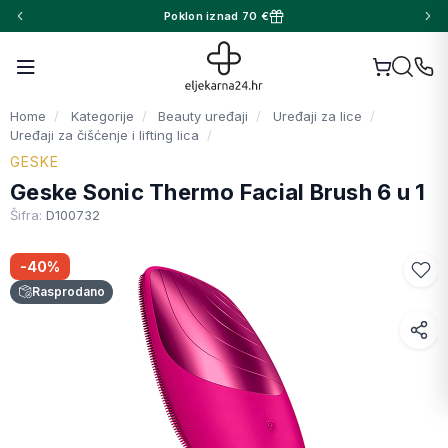
Poklon iznad 70 €
Home
Kategorije
Beauty uređaji
Uređaji za lice
Uređaji za čišćenje i lifting lica
GESKE
Geske Sonic Thermo Facial Brush 6 u 1
Šifra:
D100732
-40%
Rasprodano
Facebook
WhatsApp
X (Twitter)