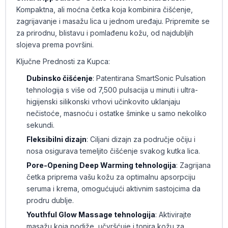
Kompaktna, ali moćna četka koja kombinira čišćenje,
zagrijavanje i masažu lica u jednom uređaju. Pripremite se
za prirodnu, blistavu i pomlađenu kožu, od najdubljih
slojeva prema površini.
Ključne Prednosti za Kupca:
Dubinsko čišćenje
: Patentirana SmartSonic Pulsation
tehnologija s više od 7,500 pulsacija u minuti i ultra-
higijenski silikonski vrhovi učinkovito uklanjaju
nečistoće, masnoću i ostatke šminke u samo nekoliko
sekundi.
Fleksibilni dizajn
: Ciljani dizajn za područje očiju i
nosa osigurava temeljito čišćenje svakog kutka lica.
Pore-Opening Deep Warming tehnologija
: Zagrijana
četka priprema vašu kožu za optimalnu apsorpciju
seruma i krema, omogućujući aktivnim sastojcima da
prodru dublje.
Youthful Glow Massage tehnologija
: Aktivirajte
masažu koja podiže, učvršćuje i tonira kožu za