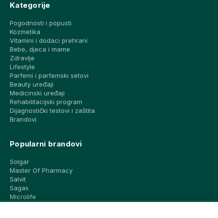
Kategorije
Pogodnosti i popusti
Kozmetika
Vitamini i dodaci prehrani
Bebe, djeca i mame
Zdravlje
Lifestyle
Parfemi i parfemski setovi
Beauty uređaji
Medicinski uređaji
Rehabilitacijski program
Dijagnostički testovi i zaštita
Brandovi
Popularni brandovi
Solgar
Master Of Pharmacy
Salvit
Sagas
Microlife
Vichy
La Roche-Posay