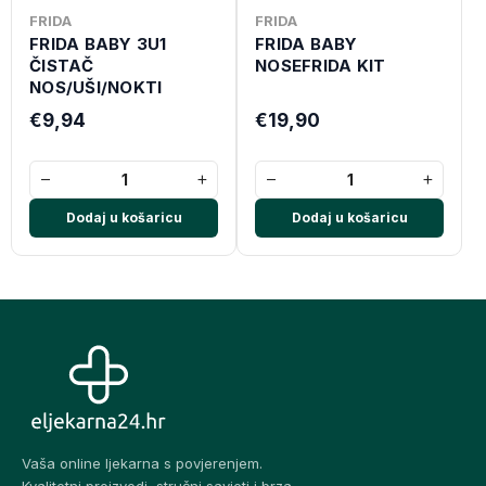
FRIDA
FRIDA
FRIDA BABY 3U1
FRIDA BABY
ČISTAČ
NOSEFRIDA KIT
NOS/UŠI/NOKTI
€9,94
€19,90
−
+
−
+
Dodaj u košaricu
Dodaj u košaricu
Vaša online ljekarna s povjerenjem.
Kvalitetni proizvodi, stručni savjeti i brza