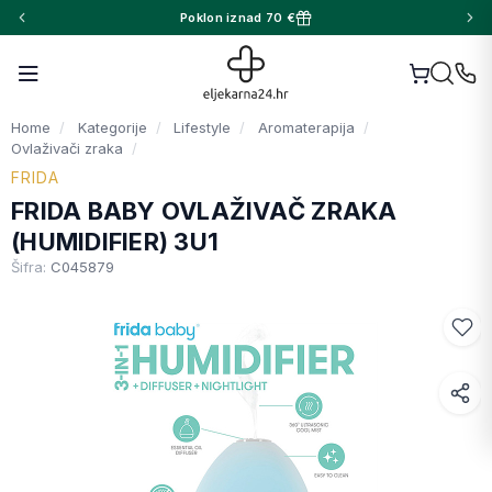
Poklon iznad 70 €
Home
Kategorije
Lifestyle
Aromaterapija
Ovlaživači zraka
FRIDA
FRIDA BABY OVLAŽIVAČ ZRAKA
(HUMIDIFIER) 3U1
Šifra:
C045879
Facebook
WhatsApp