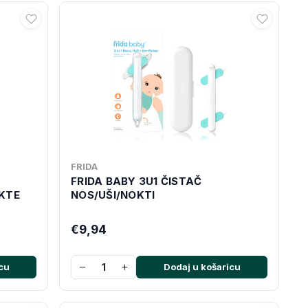
FRIDA
FRIDA BABY 3U1 ČISTAČ
KTE
NOS/UŠI/NOKTI
€9,94
−
+
cu
Dodaj u košaricu