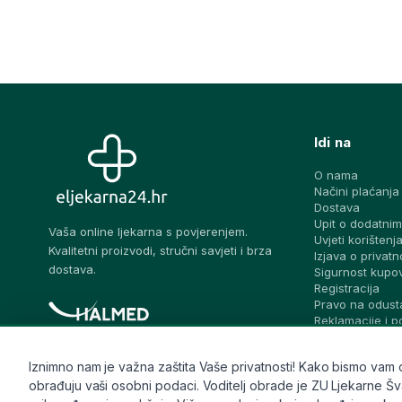
Idi na
O nama
Načini plaćanja
Dostava
Upit o dodatnim
Vaša online ljekarna s povjerenjem.
Uvjeti korištenj
Kvalitetni proizvodi, stručni savjeti i brza
Izjava o privatn
dostava.
Sigurnost kupo
Registracija
Pravo na odust
Reklamacije i 
prigovora
Blog – stručni sa
Iznimno nam je važna zaštita Vaše privatnosti! Kako bismo vam osi
Pitaj ljekarnika
obrađuju vaši osobni podaci. Voditelj obrade je ZU Ljekarne Švalj
Česta pitanja
Kontakt