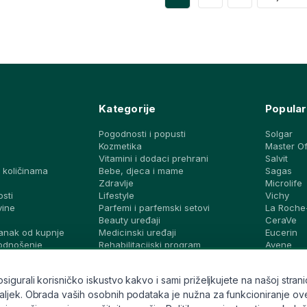
Kategorije
Popular
Pogodnosti i popusti
Solgar
Kozmetika
Master O
Vitamini i dodaci prehrani
Salvit
 količinama
Bebe, djeca i mame
Sagas
a
Zdravlje
Microlife
osti
Lifestyle
Vichy
vine
Parfemi i parfemski setovi
La Roche
Beauty uređaji
CeraVe
anak od kupnje
Medicinski uređaji
Eucerin
podnošenje
Rehabilitacijski program
Avene
Dijagnostički testovi i zaštita
Bioderma
vjeti i ideje
Brandovi
Svi brand
gurali korisničko iskustvo kakvo i sami priželjkujete na našoj stranic
ek. Obrada vaših osobnih podataka je nužna za funkcioniranje ove stran