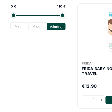
0 €
110 €
Ažuriraj
FRIDA
FRIDA BABY N
TRAVEL
€12,90
−
+