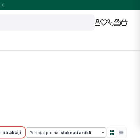
 na akciji
Poredaj prema: