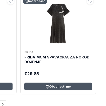
Rasprodano
FRIDA
FRIDA MOM SPAVAĆICA ZA POROD I
DOJENJE
€29,85
Obavijesti me
a