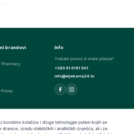
ni brandovi
Info
Trebate pomoć ili imate pitanja?
f Pharmacy
+385 91 6191 901
info@eljekarna24.hr
-Posay
ovi
i koristimo kolačiće i druge tehnologije putem kojih se
ice, izradu statističkih i analitičkih izvješća, ali i za