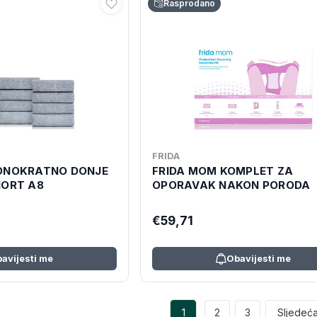
Rasprodano
FRIDA
EDNOKRATNO DONJE
FRIDA MOM KOMPLET ZA
HORT A8
OPORAVAK NAKON PORODA
€59,71
avijesti me
Obavijesti me
1
2
3
Sljedeć