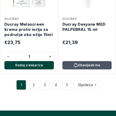
DUCRAY
DUCRAY
Ducray Melascreen
Ducray Dexyane MED
krema protiv mrlja za
PALPEBRAL 15 ml
područje oko očiju 15ml
€23,75
€21,39
−
+
Dodaj u košaricu
Obavijesti me
1
2
3
4
5
Sljedeća