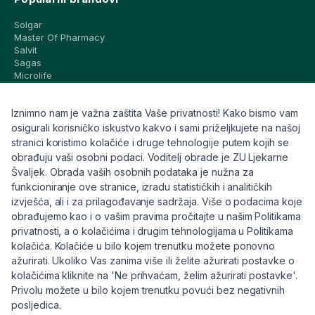
Solgar
Master Of Pharmacy
Salvit
Sagas
Microlife
Vichy
La Roche-Posay
Iznimno nam je važna zaštita Vaše privatnosti! Kako bismo vam
CeraVe
Eucerin
osigurali korisničko iskustvo kakvo i sami priželjkujete na našoj
Avene
stranici koristimo kolačiće i druge tehnologije putem kojih se
Bioderma
obrađuju vaši osobni podaci. Voditelj obrade je ZU Ljekarne
Svi brandovi
Švaljek. Obrada vaših osobnih podataka je nužna za
funkcioniranje ove stranice, izradu statističkih i analitičkih
Info
izvješća, ali i za prilagođavanje sadržaja. Više o podacima koje
obrađujemo kao i o vašim pravima pročitajte u našim Politikama
Trebate pomoć ili imate pitanja?
privatnosti, a o kolačićima i drugim tehnologijama u Politikama
kolačića. Kolačiće u bilo kojem trenutku možete ponovno
+385 91 6191 901
ažurirati. Ukoliko Vas zanima više ili želite ažurirati postavke o
info@eljekarna24.hr
kolačićima kliknite na 'Ne prihvaćam, želim ažurirati postavke'.
Privolu možete u bilo kojem trenutku povući bez negativnih
posljedica.