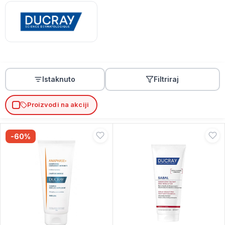
Istaknuto
Filtriraj
Proizvodi na akciji
-60%