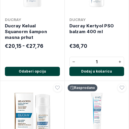
DUCRAY
DUCRAY
Ducray Kelual
Ducray Kertyol PSO
Squanorm šampon
balzam 400 ml
masna prhut
€20,15 - €27,76
€36,70
−
+
Odaberi opciju
Dodaj u košaricu
Rasprodano