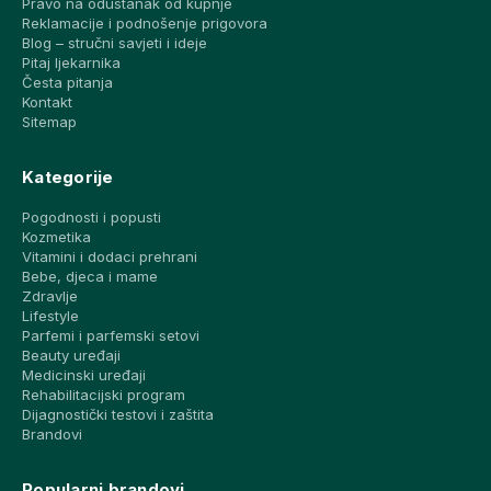
Pravo na odustanak od kupnje
Reklamacije i podnošenje prigovora
Blog – stručni savjeti i ideje
Pitaj ljekarnika
Česta pitanja
Kontakt
Sitemap
Kategorije
Pogodnosti i popusti
Kozmetika
Vitamini i dodaci prehrani
Bebe, djeca i mame
Zdravlje
Lifestyle
Parfemi i parfemski setovi
Beauty uređaji
Medicinski uređaji
Rehabilitacijski program
Dijagnostički testovi i zaštita
Brandovi
Popularni brandovi