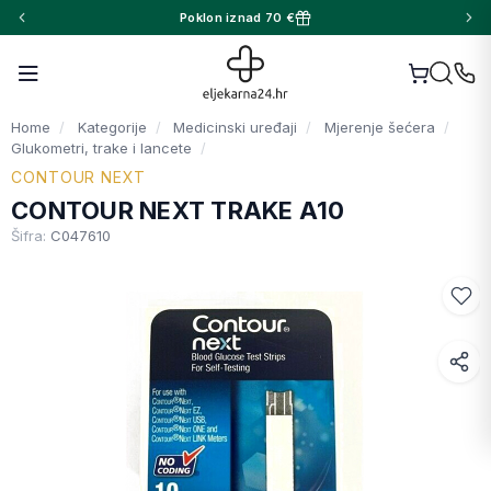
Poklon iznad 70 €
Home
Kategorije
Medicinski uređaji
Mjerenje šećera
Glukometri, trake i lancete
CONTOUR NEXT
CONTOUR NEXT TRAKE A10
Šifra:
C047610
Facebook
WhatsApp
X (Twitter)