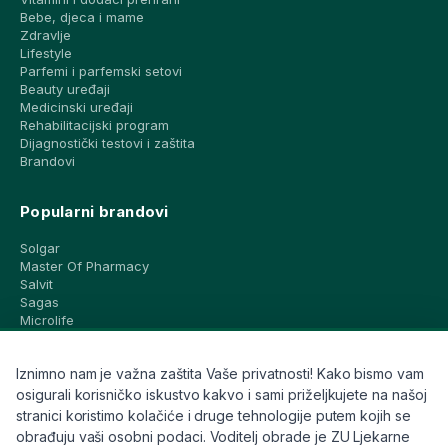
Bebe, djeca i mame
Zdravlje
Lifestyle
Parfemi i parfemski setovi
Beauty uređaji
Medicinski uređaji
Rehabilitacijski program
Dijagnostički testovi i zaštita
Brandovi
Popularni brandovi
Solgar
Master Of Pharmacy
Salvit
Sagas
Microlife
Vichy
La Roche-Posay
Iznimno nam je važna zaštita Vaše privatnosti! Kako bismo vam
CeraVe
Eucerin
osigurali korisničko iskustvo kakvo i sami priželjkujete na našoj
Avene
stranici koristimo kolačiće i druge tehnologije putem kojih se
Bioderma
obrađuju vaši osobni podaci. Voditelj obrade je ZU Ljekarne
Svi brandovi