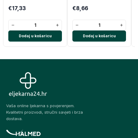
€17,33
€8,66
−
+
−
+
Dodaj u košaricu
Dodaj u košaricu
Vaša online ljekarna s povjerenjem.
Kvalitetni proizvodi, stručni savjeti i brza
dostava.