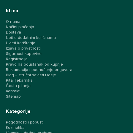
Idi na
O nama
Načini plaćanja
Dostava
Upit o dodatnim količinama
Uvjeti korištenja
Izjava o privatnosti
Sigurnost kupovine
Registracija
Pravo na odustanak od kupnje
Reklamacije i podnošenje prigovora
Blog – stručni savjeti i ideje
Pitaj ljekarnika
Česta pitanja
Kontakt
Sitemap
Kategorije
Pogodnosti i popusti
Kozmetika
Vitamini i dodaci prehrani