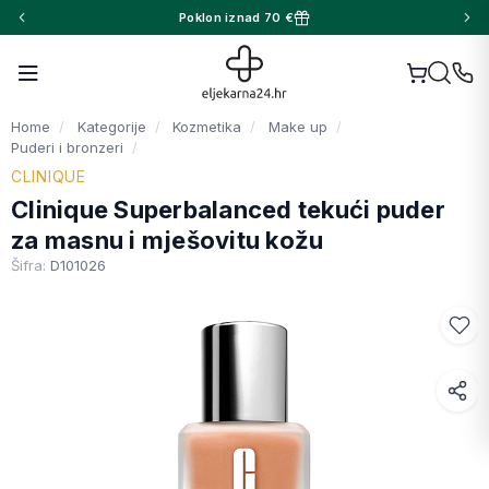
Poklon iznad 70 €
Home
Kategorije
Kozmetika
Make up
Puderi i bronzeri
CLINIQUE
Clinique Superbalanced tekući puder
za masnu i mješovitu kožu
Šifra:
D101026
Facebook
WhatsApp