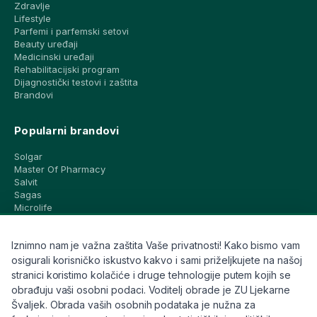
Zdravlje
Lifestyle
Parfemi i parfemski setovi
Beauty uređaji
Medicinski uređaji
Rehabilitacijski program
Dijagnostički testovi i zaštita
Brandovi
Popularni brandovi
Solgar
Master Of Pharmacy
Salvit
Sagas
Microlife
Vichy
La Roche-Posay
Iznimno nam je važna zaštita Vaše privatnosti! Kako bismo vam
CeraVe
Eucerin
osigurali korisničko iskustvo kakvo i sami priželjkujete na našoj
Avene
stranici koristimo kolačiće i druge tehnologije putem kojih se
Bioderma
obrađuju vaši osobni podaci. Voditelj obrade je ZU Ljekarne
Svi brandovi
Švaljek. Obrada vaših osobnih podataka je nužna za