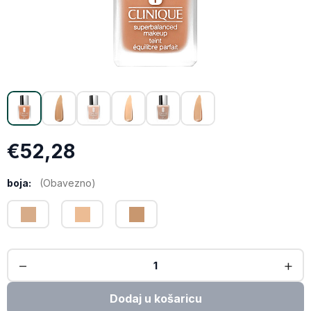
X (Twitter)
Email
Kopiraj link
€52,28
boja:
(Obavezno)