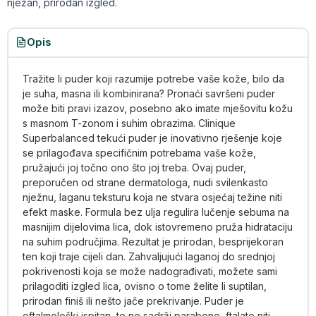
nježan, prirodan izgled.
Opis
Tražite li puder koji razumije potrebe vaše kože, bilo da
je suha, masna ili kombinirana? Pronaći savršeni puder
može biti pravi izazov, posebno ako imate mješovitu kožu
s masnom T-zonom i suhim obrazima. Clinique
Superbalanced tekući puder je inovativno rješenje koje
se prilagođava specifičnim potrebama vaše kože,
pružajući joj točno ono što joj treba. Ovaj puder,
preporučen od strane dermatologa, nudi svilenkasto
nježnu, laganu teksturu koja ne stvara osjećaj težine niti
efekt maske. Formula bez ulja regulira lučenje sebuma na
masnijim dijelovima lica, dok istovremeno pruža hidrataciju
na suhim područjima. Rezultat je prirodan, besprijekoran
ten koji traje cijeli dan. Zahvaljujući laganoj do srednjoj
pokrivenosti koja se može nadograđivati, možete sami
prilagoditi izgled lica, ovisno o tome želite li suptilan,
prirodan finiš ili nešto jače prekrivanje. Puder je
oftalmološki ispitan, te ne sadrži parabene, ftalate niti