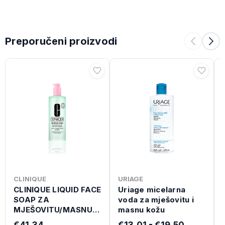
Preporučeni proizvodi
CLINIQUE
URIAGE
CLINIQUE LIQUID FACE
Uriage micelarna
SOAP ZA
voda za mješovitu i
MJEŠOVITU/MASNU
masnu kožu
KOŽU 200 ML
€41,34
€13,01 - €19,50