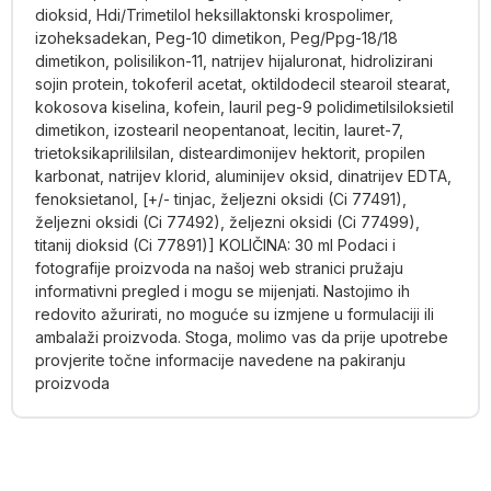
dioksid, Hdi/Trimetilol heksillaktonski krospolimer,
izoheksadekan, Peg-10 dimetikon, Peg/Ppg-18/18
dimetikon, polisilikon-11, natrijev hijaluronat, hidrolizirani
sojin protein, tokoferil acetat, oktildodecil stearoil stearat,
kokosova kiselina, kofein, lauril peg-9 polidimetilsiloksietil
dimetikon, izostearil neopentanoat, lecitin, lauret-7,
trietoksikaprililsilan, disteardimonijev hektorit, propilen
karbonat, natrijev klorid, aluminijev oksid, dinatrijev EDTA,
fenoksietanol, [+/- tinjac, željezni oksidi (Ci 77491),
željezni oksidi (Ci 77492), željezni oksidi (Ci 77499),
titanij dioksid (Ci 77891)]
KOLIČINA: 30 ml Podaci i
fotografije proizvoda na našoj web stranici pružaju
informativni pregled i mogu se mijenjati. Nastojimo ih
redovito ažurirati, no moguće su izmjene u formulaciji ili
ambalaži proizvoda. Stoga, molimo vas da prije upotrebe
provjerite točne informacije navedene na pakiranju
proizvoda