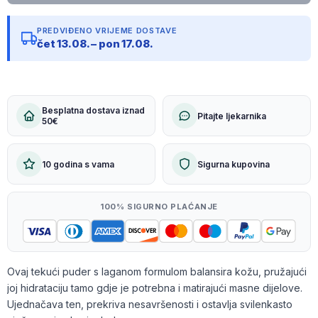
PREDVIĐENO VRIJEME DOSTAVE
čet 13.08. – pon 17.08.
Besplatna dostava iznad
Pitajte ljekarnika
50€
10 godina s vama
Sigurna kupovina
100% SIGURNO PLAĆANJE
Ovaj tekući puder s laganom formulom balansira kožu, pružajući
joj hidrataciju tamo gdje je potrebna i matirajući masne dijelove.
Ujednačava ten, prekriva nesavršenosti i ostavlja svilenkasto