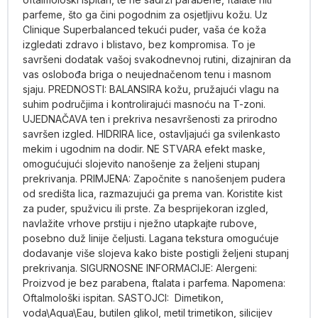
parfeme, što ga čini pogodnim za osjetljivu kožu. Uz
Clinique Superbalanced tekući puder, vaša će koža
izgledati zdravo i blistavo, bez kompromisa. To je
savršeni dodatak vašoj svakodnevnoj rutini, dizajniran da
vas oslobođa briga o neujednačenom tenu i masnom
sjaju. PREDNOSTI: BALANSIRA kožu, pružajući vlagu na
suhim područjima i kontrolirajući masnoću na T-zoni.
UJEDNAČAVA ten i prekriva nesavršenosti za prirodno
savršen izgled. HIDRIRA lice, ostavljajući ga svilenkasto
mekim i ugodnim na dodir. NE STVARA efekt maske,
omogućujući slojevito nanošenje za željeni stupanj
prekrivanja. PRIMJENA: Započnite s nanošenjem pudera
od središta lica, razmazujući ga prema van. Koristite kist
za puder, spužvicu ili prste. Za besprijekoran izgled,
navlažite vrhove prstiju i nježno utapkajte rubove,
posebno duž linije čeljusti. Lagana tekstura omogućuje
dodavanje više slojeva kako biste postigli željeni stupanj
prekrivanja. SIGURNOSNE INFORMACIJE: Alergeni:
Proizvod je bez parabena, ftalata i parfema. Napomena:
Oftalmološki ispitan. SASTOJCI: Dimetikon,
voda\Aqua\Eau, butilen glikol, metil trimetikon, silicijev