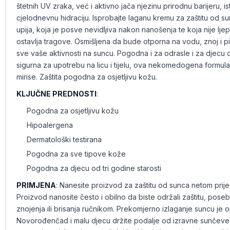
štetnih UV zraka, već i aktivno jača njezinu prirodnu barijeru, 
cjelodnevnu hidraciju. Isprobajte laganu kremu za zaštitu od s
upija, koja je posve nevidljiva nakon nanošenja te koja nije ljep
ostavlja tragove. Osmišljena da bude otporna na vodu, znoj i pi
sve vaše aktivnosti na suncu. Pogodna i za odrasle i za djecu od
sigurna za upotrebu na licu i tijelu, ova nekomedogena formula
mirise. Zaštita pogodna za osjetljivu kožu.
KLJUČNE PREDNOSTI
:
Pogodna za osjetljivu kožu
Hipoalergena
Dermatološki testirana
Pogodna za sve tipove kože
Pogodna za djecu od tri godine starosti
PRIMJENA
: Nanesite proizvod za zaštitu od sunca netom prije
Proizvod nanosite često i obilno da biste održali zaštitu, poseb
znojenja ili brisanja ručnikom. Prekomjerno izlaganje suncu je 
Novorođenčad i malu djecu držite podalje od izravne sunčeve s