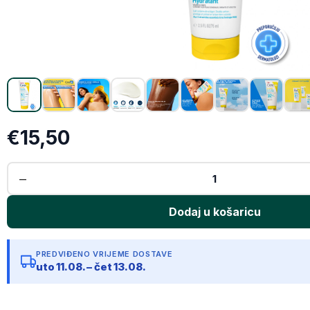
Emai
Kopir
€15,50
PREDVIĐENO VRIJEME DOSTAVE
uto 11.08. – čet 13.08.