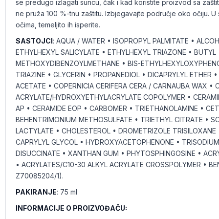
se predugo izlagati suncu, čak i kad koristite proizvod sa zašti
ne pruža 100 %-tnu zaštitu. Izbjegavajte područje oko očiju. U 
očima, temeljito ih isperite.
SASTOJCI
: AQUA / WATER • ISOPROPYL PALMITATE • ALCOH
ETHYLHEXYL SALICYLATE • ETHYLHEXYL TRIAZONE • BUTYL
METHOXYDIBENZOYLMETHANE • BIS-ETHYLHEXYLOXYPHEN
TRIAZINE • GLYCERIN • PROPANEDIOL • DICAPRYLYL ETHER 
ACETATE • COPERNICIA CERIFERA CERA / CARNAUBA WAX • C
ACRYLATE/HYDROXYETHYLACRYLATE COPOLYMER • CERAMID
AP • CERAMIDE EOP • CARBOMER • TRIETHANOLAMINE • CE
BEHENTRIMONIUM METHOSULFATE • TRIETHYL CITRATE • S
LACTYLATE • CHOLESTEROL • DROMETRIZOLE TRISILOXANE
CAPRYLYL GLYCOL • HYDROXYACETOPHENONE • TRISODIUM
DISUCCINATE • XANTHAN GUM • PHYTOSPHINGOSINE • AC
• ACRYLATES/C10-30 ALKYL ACRYLATE CROSSPOLYMER • BENZO
Z70085204/1).
PAKIRANJE
: 75 ml
INFORMACIJE O PROIZVOĐAČU: