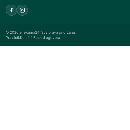
© 2026 eljekarna24. Sva prava pridržana.
Pravilnik
Kolačići
Raskid ugovora