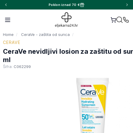
Poklon iznad 70 €
Home
CeraVe - zaštita od sunca
CERAVE
CeraVe nevidljivi losion za zaštitu od 
ml
Šifra:
C062299
Fac
Wha
X (T