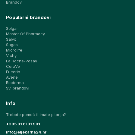
Brandovi
Popularni brandovi
Solgar
Master Of Pharmacy
Salvit
Sagas
Microlife
Vichy
La Roche-Posay
CeraVe
Eucerin
Avene
Bioderma
Svi brandovi
Info
Trebate pomoć ili imate pitanja?
+385 91 6191 901
info@eljekarna24.hr