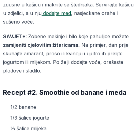
zgusne u kašicu i maknite sa štednjaka. Servirajte kašicu
u zdjelici, a u nju
dodajte med
, nasjeckane orahe i
sušeno voće.
SAVJET+:
Zobene mekinje i bilo koje pahuljice možete
zamijeniti cjelovitim žitaricama.
Na primjer, dan prije
skuhajte amarant, proso ili kvinoju i ujutro ih prelijte
jogurtom ili mlijekom. Po želji dodajte voće, orašaste
plodove i sladilo.
Recept #2. Smoothie od banane i meda
1/2 banane
1/3 šalice jogurta
⅓ šalice mlijeka