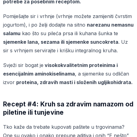
potrebe za posebnim receptom.
Pomiješajte sir i vrhnje (vrhnje možete zamijeniti čvrstim
jogurtom), i po želji dodajte na sitno
narezanu nemasnu
salamu
kao što su pileća prsa ili kuhana šunka te
sjemenke lana, sezama ili sjemenke suncokreta
. Uz
sir s vrhnjem servirajte i krišku integralnog kruha.
Svježi sir bogat je
visokokvalitetnim proteinima i
esencijalnim aminokiselinama
, a sjemenke su odličan
izvor
proteina, zdravih masti i složenih ugljikohidrata.
Recept #4: Kruh sa zdravim namazom od
piletine ili tunjevine
Tko kaže da trebate kupovati paštete u trgovinama?
One su ovako i onako prepune aditiva i onih “E nešto”