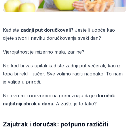
Kad ste
zadnji put doručkovali?
Jeste li uopće kao
dijete stvorili naviku doručkovanja svaki dan?
Vjerojatnost je mizerno mala, zar ne?
No kad bi vas upitali kad ste zadnji put večerali, kao iz
topa bi rekli - jučer. Sve volimo raditi naopako! To nam
je valjda u prirodi.
No i vi i mi i oni vrapci na grani znaju da je
doručak
najbitniji obrok u danu.
A zašto je to tako?
Zajutrak i doručak: potpuno različiti