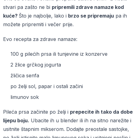
stvari pa zašto ne bi
pripremili zdrave namaze kod
kuće?
Što je najbolje, lako i
brzo se pripremaju
pa ih
možete pripremiti i večer prije.
Evo recepta za zdrave namaze:
100 g pilećih prsa ili tunjevine iz konzerve
2 žlice grčkog jogurta
žličica senfa
po želji sol, papar i ostali začini
limunov sok
Pileća prsa začinite po želji i
prepecite ih tako da dobe
lijepu boju.
Ubacite ih u blender ili ih na sitno narežite i
usitnite štapnim mikserom. Dodajte preostale sastojke,
po želji istisnite malo limunovog soka i usitnjeni peršin i