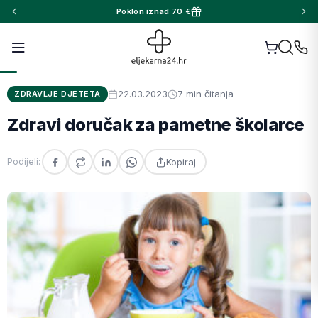
Poklon iznad 70 €
22.03.2023
7 min čitanja
ZDRAVLJE DJETETA
Zdravi doručak za pametne školarce
Kopiraj
Podijeli: