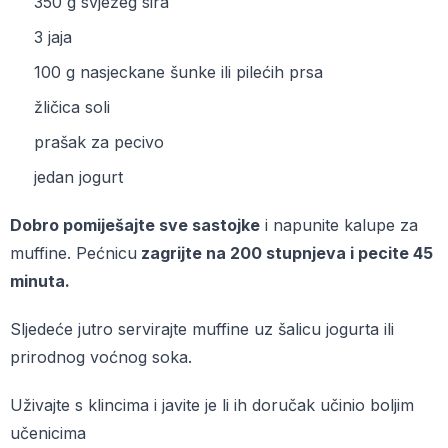
350 g svježeg sira
3 jaja
100 g nasjeckane šunke ili pilećih prsa
žličica soli
prašak za pecivo
jedan jogurt
Dobro pomiješajte sve sastojke
i napunite kalupe za
muffine. Pećnicu
zagrijte na 200 stupnjeva i pecite 45
minuta.
Sljedeće jutro servirajte muffine uz šalicu jogurta ili
prirodnog voćnog soka.
Uživajte s klincima i javite je li ih doručak učinio boljim
učenicima