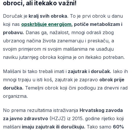
obroci, ali itekako važni!
Doručak je
kralj svih obroka
. To je prvi obrok u danu
koji nas
opskrbljuje energijom
, potiče metabolizam i
probavu.
Danas ga, nažalost, mnogi odrasli zbog
ubrzanog načina života zanemaruju i preskaču, a
svojim primjerom ni svojim mališanima ne usađuju
naviku jutarnjeg obroka kojima je on itekako potreban.
Mališani bi tako trebali imati i
zajutrak i doručak.
Iako ih
mnogi trpaju u isti koš, zajutrak je zapravo
obrok prije
doručka.
Temeljni obrok koji čini podlogu za dnevni rad
organizma.
No prema rezultatima istraživanja
Hrvatskog zavoda
za javno zdravstvo
(HZJZ) iz 2015. godine rijetko koji
mališani
imaju zajutrak ili doručkuju.
Tako samo
60%