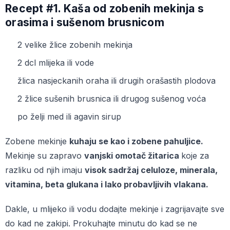
Recept #1. Kaša od zobenih mekinja s
orasima i sušenom brusnicom
2 velike žlice zobenih mekinja
2 dcl mlijeka ili vode
žlica nasjeckanih oraha ili drugih orašastih plodova
2 žlice sušenih brusnica ili drugog sušenog voća
po želji med ili agavin sirup
Zobene mekinje
kuhaju se kao i zobene pahuljice.
Mekinje su zapravo
vanjski omotač žitarica
koje za
razliku od njih imaju
visok sadržaj celuloze, minerala,
vitamina, beta glukana i lako probavljivih vlakana.
Dakle, u mlijeko ili vodu dodajte mekinje i zagrijavajte sve
do kad ne zakipi. Prokuhajte minutu do kad se ne