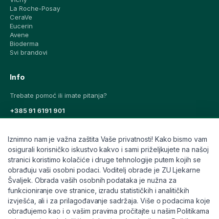
La Roche-Posay
CeraVe
Eucerin
Avene
Bioderma
Svi brandovi
Info
Trebate pomoć ili imate pitanja?
+385 91 6191 901
info@eljekarna24.hr
Iznimno nam je važna zaštita Vaše privatnosti! Kako bismo vam
osigurali korisničko iskustvo kakvo i sami priželjkujete na našoj
stranici koristimo kolačiće i druge tehnologije putem kojih se
obrađuju vaši osobni podaci. Voditelj obrade je ZU Ljekarne
Švaljek. Obrada vaših osobnih podataka je nužna za
© 2026 eljekarna24. Sva prava pridržana.
funkcioniranje ove stranice, izradu statističkih i analitičkih
SLIČNI ČLANCI
Pravilnik
Kolačići
Raskid ugovora
izvješća, ali i za prilagođavanje sadržaja. Više o podacima koje
obrađujemo kao i o vašim pravima pročitajte u našim Politikama
31.07.2026 · 6 min čitanja