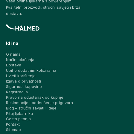
Vaša online ljekarna s povjerenjem.
Kvalitetni proizvodi, stručni savjeti i brza
dostava.
Idi na
O nama
Načini plaćanja
Dostava
Upit o dodatnim količinama
Uvjeti korištenja
Izjava o privatnosti
Sigurnost kupovine
Registracija
Pravo na odustanak od kupnje
Reklamacije i podnošenje prigovora
Blog – stručni savjeti i ideje
Pitaj ljekarnika
Česta pitanja
Kontakt
Sitemap