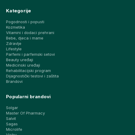
Kategorije
Pogodnosti i popusti
Kozmetika
Vitamini i dodaci prehrani
Bebe, djeca i mame
Zdravlje
Lifestyle
Parfemi i parfemski setovi
Beauty uređaji
Medicinski uređaji
Rehabilitacijski program
Dijagnostički testovi i zaštita
Brandovi
Popularni brandovi
Solgar
Master Of Pharmacy
Salvit
Sagas
Microlife
Vichy