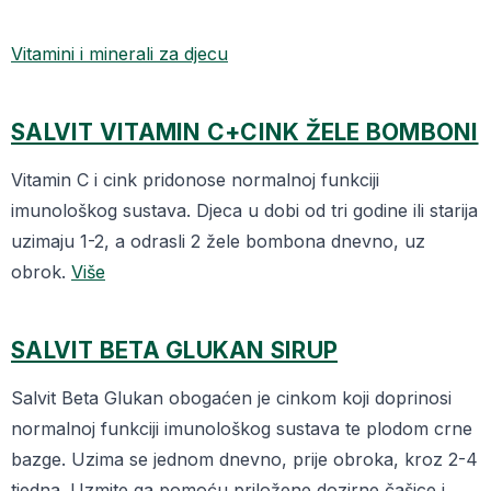
Vitamini i minerali za djecu
SALVIT V
ITAMIN C+CINK ŽELE BOMBONI
Vitamin C i cink pridonose normalnoj funkciji
imunološkog sustava. Djeca u dobi od tri godine ili starija
uzimaju 1-2, a odrasli 2 žele bombona dnevno, uz
obrok.
Više
SALVIT BETA GLUKAN SIRUP
Salvit Beta Glukan obogaćen je cinkom koji doprinosi
normalnoj funkciji imunološkog sustava te plodom crne
bazge. Uzima se jednom dnevno, prije obroka, kroz 2-4
tjedna. Uzmite ga pomoću priložene dozirne čašice i