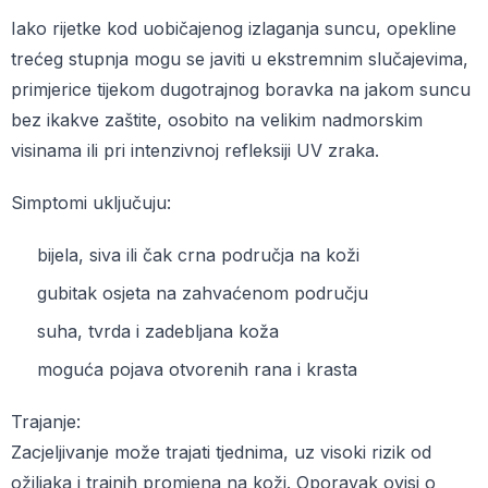
Iako rijetke kod uobičajenog izlaganja suncu, opekline
trećeg stupnja mogu se javiti u ekstremnim slučajevima,
primjerice tijekom dugotrajnog boravka na jakom suncu
bez ikakve zaštite, osobito na velikim nadmorskim
visinama ili pri intenzivnoj refleksiji UV zraka.
Simptomi uključuju:
bijela, siva ili čak crna područja na koži
gubitak osjeta na zahvaćenom području
suha, tvrda i zadebljana koža
moguća pojava otvorenih rana i krasta
Trajanje:
Zacjeljivanje može trajati tjednima, uz visoki rizik od
ožiljaka i trajnih promjena na koži. Oporavak ovisi o