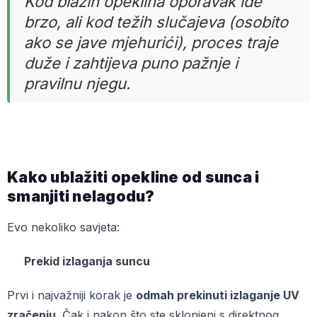
Kod blažih opeklina oporavak ide
brzo, ali kod težih slučajeva (osobito
ako se jave mjehurići), proces traje
duže i zahtijeva puno pažnje i
pravilnu njegu.
Kako ublažiti opekline od sunca i
smanjiti nelagodu?
Evo nekoliko savjeta:
Prekid izlaganja suncu
Prvi i najvažniji korak je
odmah prekinuti izlaganje UV
zračenju
. Čak i nakon što ste sklonjeni s direktnog