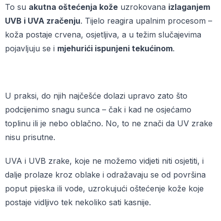
To su
akutna oštećenja kože
uzrokovana
izlaganjem
UVB i UVA zračenju
. Tijelo reagira upalnim procesom –
koža postaje crvena, osjetljiva, a u težim slučajevima
pojavljuju se i
mjehurići ispunjeni tekućinom
.
U praksi, do njih najčešće dolazi upravo zato što
podcijenimo snagu sunca – čak i kad ne osjećamo
toplinu ili je nebo oblačno. No, to ne znači da UV zrake
nisu prisutne.
UVA i UVB zrake, koje ne možemo vidjeti niti osjetiti, i
dalje prolaze kroz oblake i odražavaju se od površina
poput pijeska ili vode, uzrokujući oštećenje kože koje
postaje vidljivo tek nekoliko sati kasnije.