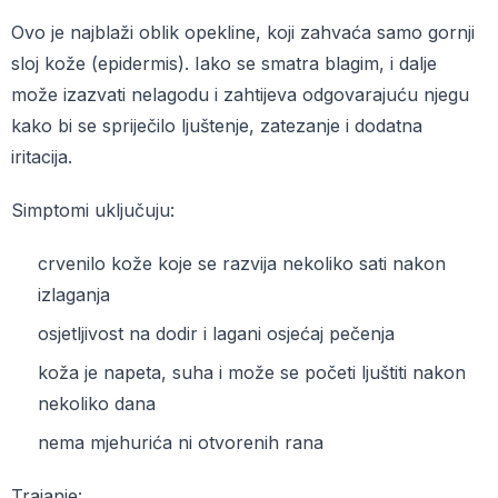
Ovo je najblaži oblik opekline, koji zahvaća samo gornji
sloj kože (epidermis). Iako se smatra blagim, i dalje
može izazvati nelagodu i zahtijeva odgovarajuću njegu
kako bi se spriječilo ljuštenje, zatezanje i dodatna
iritacija.
Simptomi uključuju:
crvenilo kože koje se razvija nekoliko sati nakon
izlaganja
osjetljivost na dodir i lagani osjećaj pečenja
koža je napeta, suha i može se početi ljuštiti nakon
nekoliko dana
nema mjehurića ni otvorenih rana
Trajanje: