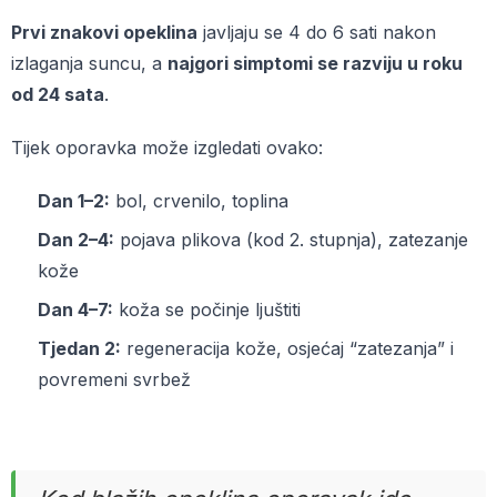
Prvi znakovi opeklina
javljaju se 4 do 6 sati nakon
izlaganja suncu, a
najgori simptomi se razviju u roku
od 24 sata
.
Tijek oporavka može izgledati ovako:
Dan 1–2:
bol, crvenilo, toplina
Dan 2–4:
pojava plikova (kod 2. stupnja), zatezanje
kože
Dan 4–7:
koža se počinje ljuštiti
Tjedan 2:
regeneracija kože, osjećaj “zatezanja” i
povremeni svrbež