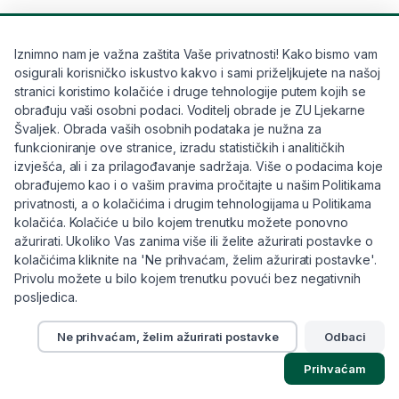
nemaju aktivne sastojke koji potiču
obnovu kože
Iznimno nam je važna zaštita Vaše privatnosti! Kako bismo vam
mogu sadržavati parfeme ili alkohol koji dodatno
osigurali korisničko iskustvo kakvo i sami priželjkujete na našoj
iritiraju
stranici koristimo kolačiće i druge tehnologije putem kojih se
obrađuju vaši osobni podaci. Voditelj obrade je ZU Ljekarne
nisu dizajnirane za kožu u
akutnom stanju
Švaljek. Obrada vaših osobnih podataka je nužna za
funkcioniranje ove stranice, izradu statističkih i analitičkih
izvješća, ali i za prilagođavanje sadržaja. Više o podacima koje
obrađujemo kao i o vašim pravima pročitajte u našim Politikama
privatnosti, a o kolačićima i drugim tehnologijama u Politikama
Zbog toga je izuzetno važno koristiti
kolačića. Kolačiće u bilo kojem trenutku možete ponovno
specijalizirane proizvode s pažljivo
ažurirati. Ukoliko Vas zanima više ili želite ažurirati postavke o
kolačićima kliknite na 'Ne prihvaćam, želim ažurirati postavke'.
formuliranim sastojcima koji su
Privolu možete u bilo kojem trenutku povući bez negativnih
namijenjeni njezi kože nakon
posljedica.
vanjskih utjecaja poput sunčevog
Ne prihvaćam, želim ažurirati postavke
Odbaci
zračenja, te koji pružaju potporu u
Sadržaj Članka
očuvanju njene funkcije i barijere.
Prihvaćam