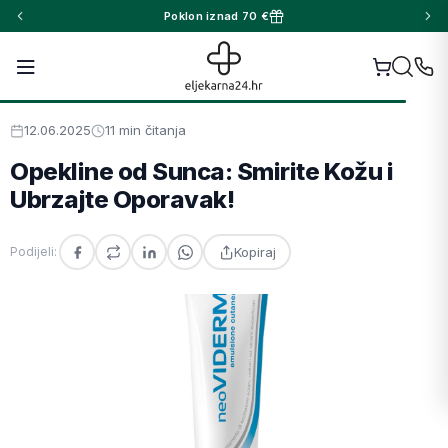
Poklon iznad 70 €
12.06.2025
11 min čitanja
Opekline od Sunca: Smirite Kožu i
Ubrzajte Oporavak!
Kopiraj
Podijeli: