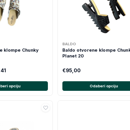
BALDO
ne klompe Chunky
Baldo otvorene klompe Chun
Planet 20
,41
€95,00
beri opciju
Odaberi opciju