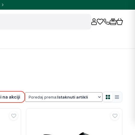
 na akciji
Poredaj prema: