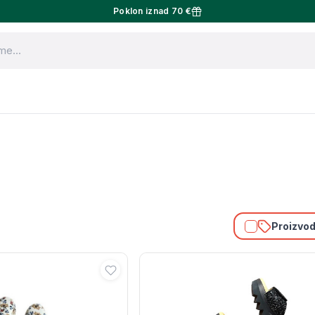
Poklon iznad 70 €
Proizvodi