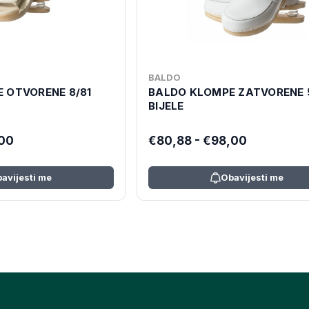
BALDO
 OTVORENE 8/81
BALDO KLOMPE ZATVORENE 
BIJELE
,00
€80,88 - €98,00
avijesti me
Obavijesti me