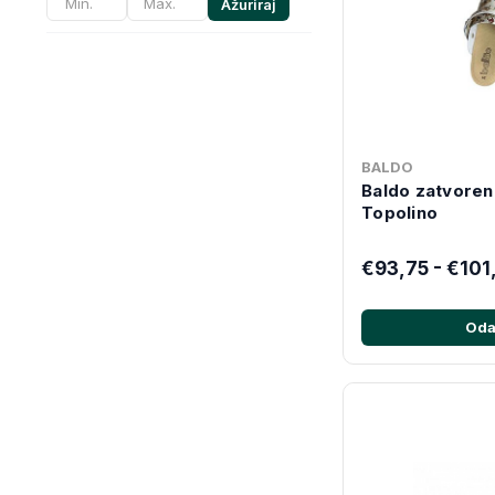
Ažuriraj
BALDO
Baldo zatvore
Topolino
€93,75 - €101
Oda