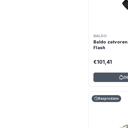
BALDO
Baldo zatvore
Flash
€101,41
Ob
Rasprodano