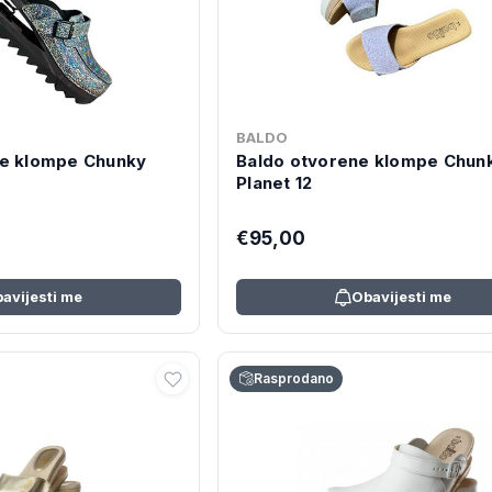
BALDO
ne klompe Chunky
Baldo otvorene klompe Chun
Planet 12
€95,00
avijesti me
Obavijesti me
Rasprodano