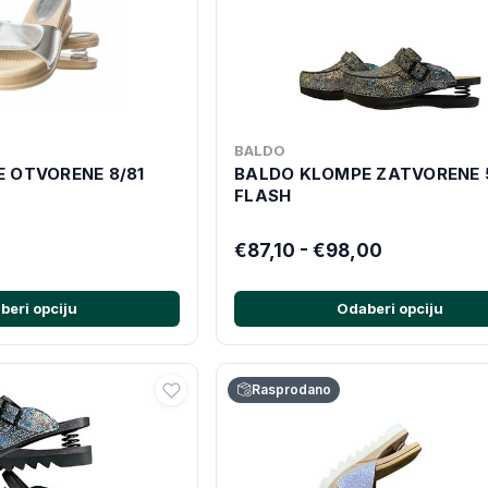
BALDO
 OTVORENE 8/81
BALDO KLOMPE ZATVORENE 
FLASH
€87,10 - €98,00
beri opciju
Odaberi opciju
Rasprodano