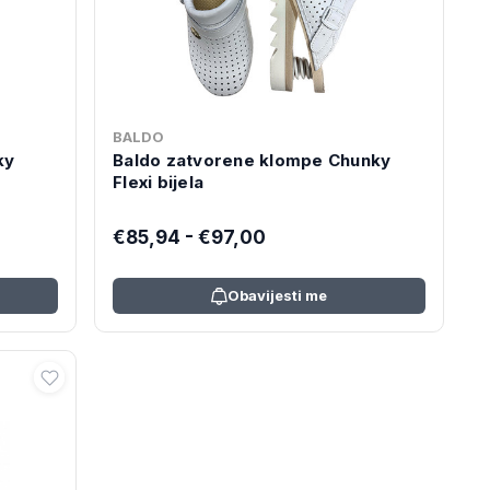
BALDO
ky
Baldo zatvorene klompe Chunky
Flexi bijela
€85,94 - €97,00
Obavijesti me