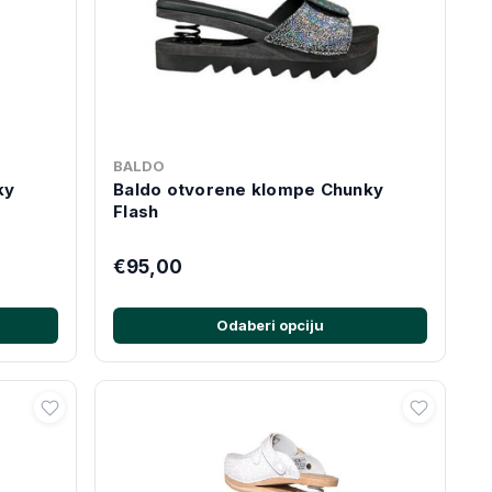
BALDO
ky
Baldo otvorene klompe Chunky
Flash
€95,00
Odaberi opciju