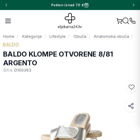
Poklon iznad 70 €
Home
Kategorije
Lifestyle
Obuća
Anatomska obuća
BALDO
BALDO KLOMPE OTVORENE 8/81
ARGENTO
Šifra:
D100363
Facebook
WhatsApp
X (Twitter)