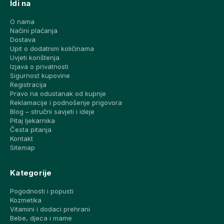
Idi na
O nama
Načini plaćanja
Dostava
Upit o dodatnim količinama
Uvjeti korištenja
Izjava o privatnosti
Sigurnost kupovine
Registracija
Pravo na odustanak od kupnje
Reklamacije i podnošenje prigovora
Blog – stručni savjeti i ideje
Pitaj ljekarnika
Česta pitanja
Kontakt
Sitemap
Kategorije
Pogodnosti i popusti
Kozmetika
Vitamini i dodaci prehrani
Bebe, djeca i mame