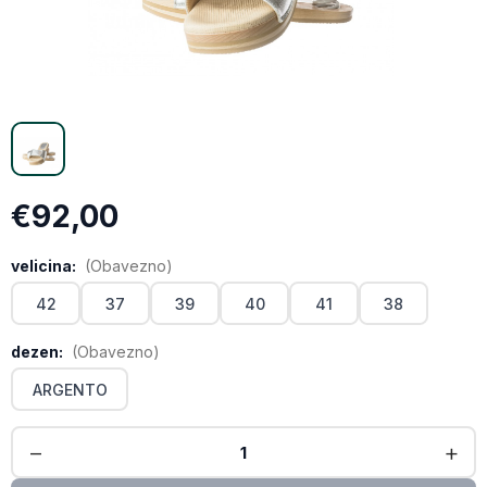
Email
Kopiraj link
€92,00
velicina:
(Obavezno)
42
37
39
40
41
38
dezen:
(Obavezno)
ARGENTO