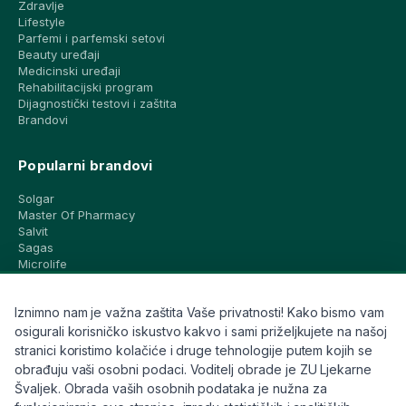
Zdravlje
Lifestyle
Parfemi i parfemski setovi
Beauty uređaji
Medicinski uređaji
Rehabilitacijski program
Dijagnostički testovi i zaštita
Brandovi
Popularni brandovi
Solgar
Master Of Pharmacy
Salvit
Sagas
Microlife
Vichy
La Roche-Posay
Iznimno nam je važna zaštita Vaše privatnosti! Kako bismo vam
CeraVe
Eucerin
osigurali korisničko iskustvo kakvo i sami priželjkujete na našoj
Avene
stranici koristimo kolačiće i druge tehnologije putem kojih se
Bioderma
obrađuju vaši osobni podaci. Voditelj obrade je ZU Ljekarne
Svi brandovi
Švaljek. Obrada vaših osobnih podataka je nužna za