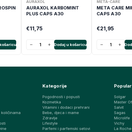
AURAXOL
META-CARE
OSPIN
AURAXOL KARBOMINT
META CARE MI
PLUS CAPS A30
CAPS A30
€11,75
€21,95
−
+
−
+
košaricu
Dodaj u košaricu
Dod
Kategorije
Popular
Pogodnosti i popusti
Solgar
Kozmetika
Master O
Vitamini i dodaci prehrani
Salvit
 količinama
Bebe, djeca i mame
Sagas
a
Zdravlje
Microlife
osti
Lifestyle
Vichy
vine
Parfemi i parfemski setovi
La Roche