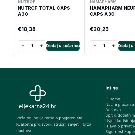
NUTROF
HAMAPHARM
NUTROF TOTAL CAPS
HAMAPHARM NEUR
A30
CAPS A30
€18,38
€20,25
−
+
−
+
Dodaj u košaricu
Dodaj u 
Idi na
O nama
Načini plaćanja
Dostava
Upit o dodatnim
Vaša online ljekarna s povjerenjem.
Uvjeti korištenj
Kvalitetni proizvodi, stručni savjeti i brza
Izjava o privatn
dostava.
Sigurnost kupo