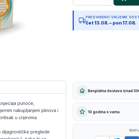
Kopiraj link
PREDVIĐENO VRIJEME DOS
čet 13.08. – pon 17.08.
Besplatna dostava iznad 50
 osjećaja punoće,
ernim nakupljanjem plinova i
10 godina s vama
itisak u crijevima.
100%
a dijagnostičke preglede
onoskopiju), kako bi se