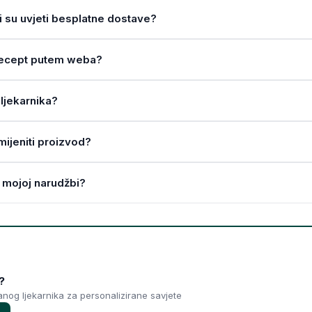
ji su uvjeti besplatne dostave?
a recept putem weba?
ljekarnika?
amijeniti proizvod?
 mojoj narudžbi?
?
ranog ljekarnika za personalizirane savjete