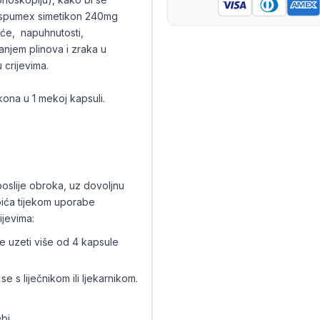
i. Aspumex simetikon 240mg
će, napuhnutosti,
njem plinova i zraka u
 crijevima.
ona u 1 mekoj kapsuli.
poslije obroka, uz dovoljnu
pića tijekom uporabe
ijevima:
e uzeti više od 4 kapsule
e s liječnikom ili ljekarnikom.
bi.