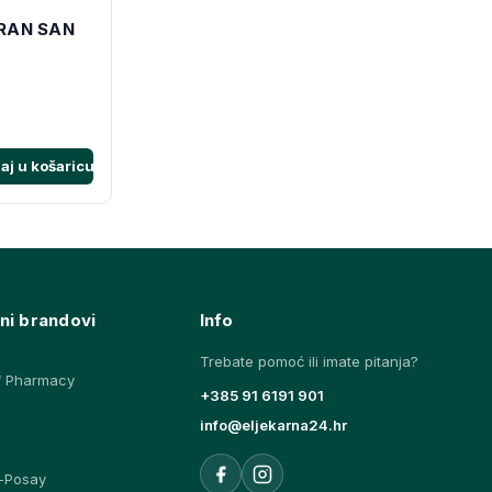
RAN SAN
aj u košaricu
ni brandovi
Info
Trebate pomoć ili imate pitanja?
f Pharmacy
+385 91 6191 901
info@eljekarna24.hr
-Posay