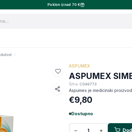
Poklon iznad 70 €
dutost
ASPUMEX
ASPUMEX SIME
Šifra:
C049773
Aspumex je medicinski proizvod 
Facebook
€9,80
WhatsApp
Dostupno
X (Twitter)
Email