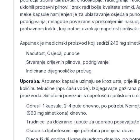
uklonili probavni plinovi i zrak radi bolje kvalitete snimk
meke kapsule namijenjen je za ublažavanje osjećaja puno
podrigivanja, nelagode povezane s prekomjernim nakuplja
probavnom traktu, koji potom uzrokuju napetost i pritisak u
Aspumex je medicinski proizvod koji sadrži 240 mg simetik
Nadutost, Osjećaj punoće
Stvaranje crijevnih plinova, podrigivanje
Indicirane dijagnostičke pretrag
Uporaba:
Aspumex kapsule uzimaju se kroz usta, prije ili 
količinu tekućine (npr. čašu vode). Izbjegavajte gazirana 
proizvoda. Simptomi povezani s napetošću i pritiskom u cr
Odrasli: 1 kapsula, 2-4 puta dnevno, po potrebi. Nemojt
(960 mg simetikona) dnevno.
Trudnice: za doziranje i upute za uporabu posavjetujte s
Osobe s dijabetesom: nije potrebna promjena doze.
Djeca 12-18 godina; 1 kapsula jednom dnevno, po potre