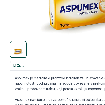
Opis
Aspumex je medicinski proizvod indiciran za ublažavanje
napuhnutosti, podrigivanja, nelagode povezane s prekomj
zraka u probavnom traktu, koji potom uzrokuju napetost i pr
Aspumex namijenjen je i za pomoć u pripremi bolesnika z
područja trbuha (ultrazvuk, endoskopiju, radiografiju i kol