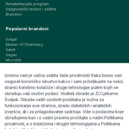
Rehabilitacijski program
Dijagnostički testovi i zaštita
Brandovi
Popularni brandovi
Solgar
Master Of Pharmacy
Salvit
Sagas
Microlife
Vichy
La Roche-Posay
Iznimno nam je važna zaštita Vaše privatnosti! Kako bismo vam
CeraVe
Eucerin
osigurali korisničko iskustvo kakvo i sami priželjkujete na našoj
Avene
stranici koristimo kolačiće i druge tehnologije putem kojih se
Bioderma
obrađuju vaši osobni podaci. Voditelj obrade je ZU Ljekarne
Svi brandovi
Švaljek. Obrada vaših osobnih podataka je nužna za
funkcioniranje ove stranice, izradu statističkih i analitičkih
Info
izvješća, ali i za prilagođavanje sadržaja. Više o podacima koje
obrađujemo kao i o vašim pravima pročitajte u našim Politikama
Trebate pomoć ili imate pitanja?
privatnosti, a o kolačićima i drugim tehnologijama u Politikama