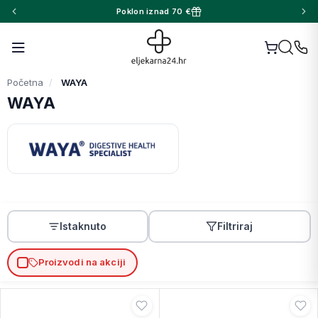
Poklon iznad 70 €
Početna
WAYA
WAYA
Istaknuto
Filtriraj
Proizvodi na akciji