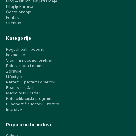
Blog – stručni savjeti i ideje
Pitaj ljekarnika
Česta pitanja
Kontakt
Sitemap
Kategorije
Pogodnosti i popusti
Kozmetika
Vitamini i dodaci prehrani
Bebe, djeca i mame
Zdravlje
Lifestyle
Parfemi i parfemski setovi
Beauty uređaji
Medicinski uređaji
Rehabilitacijski program
Dijagnostički testovi i zaštita
Brandovi
Popularni brandovi
Solgar