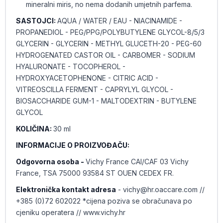
mineralni miris, no nema dodanih umjetnih parfema.
SASTOJCI:
AQUA / WATER / EAU - NIACINAMIDE -
PROPANEDIOL - PEG/PPG/POLYBUTYLENE GLYCOL-8/5/3
GLYCERIN - GLYCERIN - METHYL GLUCETH-20 - PEG-60
HYDROGENATED CASTOR OIL - CARBOMER - SODIUM
HYALURONATE - TOCOPHEROL -
HYDROXYACETOPHENONE - CITRIC ACID -
VITREOSCILLA FERMENT - CAPRYLYL GLYCOL -
BIOSACCHARIDE GUM-1 - MALTODEXTRIN - BUTYLENE
GLYCOL
KOLIČINA:
30 ml
INFORMACIJE O PROIZVOĐAČU:
Odgovorna osoba -
Vichy France CAI/CAF 03 Vichy
France, TSA 75000 93584 ST OUEN CEDEX FR.
Elektronička kontakt adresa
- vichy@hr.oaccare.com //
+385 (0)72 602022 *cijena poziva se obračunava po
cjeniku operatera // www.vichy.hr