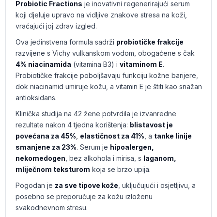
Probiotic Fractions
je inovativni regenerirajući serum
koji djeluje upravo na vidljive znakove stresa na koži,
vraćajući joj zdrav izgled.
Ova jedinstvena formula sadrži
probiotičke frakcije
razvijene s Vichy vulkanskom vodom, obogaćene s čak
4% niacinamida
(vitamina B3) i
vitaminom E
.
Probiotičke frakcije poboljšavaju funkciju kožne barijere,
dok niacinamid umiruje kožu, a vitamin E je štiti kao snažan
antioksidans.
Klinička studija na 42 žene potvrdila je izvanredne
rezultate nakon 4 tjedna korištenja:
blistavost je
povećana za 45%
,
elastičnost za 41%
, a
tanke linije
smanjene za 23%
. Serum je
hipoalergen,
nekomedogen
, bez alkohola i mirisa, s
laganom,
mliječnom teksturom
koja se brzo upija.
Pogodan je
za sve tipove kože
, uključujući i osjetljivu, a
posebno se preporučuje za kožu izloženu
svakodnevnom stresu.