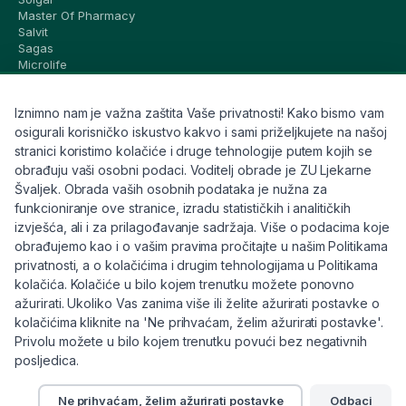
Master Of Pharmacy
Salvit
Sagas
Microlife
Vichy
La Roche-Posay
Iznimno nam je važna zaštita Vaše privatnosti! Kako bismo vam
CeraVe
Eucerin
osigurali korisničko iskustvo kakvo i sami priželjkujete na našoj
Avene
stranici koristimo kolačiće i druge tehnologije putem kojih se
Bioderma
obrađuju vaši osobni podaci. Voditelj obrade je ZU Ljekarne
Svi brandovi
Švaljek. Obrada vaših osobnih podataka je nužna za
funkcioniranje ove stranice, izradu statističkih i analitičkih
Info
izvješća, ali i za prilagođavanje sadržaja. Više o podacima koje
obrađujemo kao i o vašim pravima pročitajte u našim Politikama
Trebate pomoć ili imate pitanja?
privatnosti, a o kolačićima i drugim tehnologijama u Politikama
kolačića. Kolačiće u bilo kojem trenutku možete ponovno
+385 91 6191 901
ažurirati. Ukoliko Vas zanima više ili želite ažurirati postavke o
info@eljekarna24.hr
kolačićima kliknite na 'Ne prihvaćam, želim ažurirati postavke'.
Privolu možete u bilo kojem trenutku povući bez negativnih
posljedica.
Ne prihvaćam, želim ažurirati postavke
Odbaci