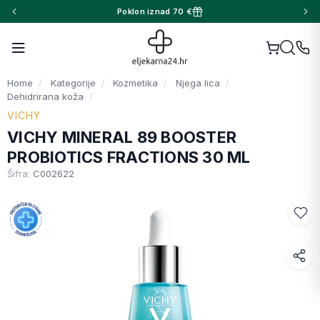
Poklon iznad 70 €
Home
Kategorije
Kozmetika
Njega lica
Dehidrirana koža
VICHY
VICHY MINERAL 89 BOOSTER
PROBIOTICS FRACTIONS 30 ML
Šifra:
C002622
Facebook
WhatsApp