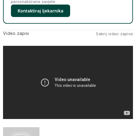
personalizirane savjete
Kontaktiraj ljekarnika
Video zapisi
Sakrij video zapise