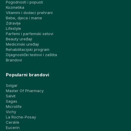
Pogodnosti i popusti
Kozmetika
Vitamini i dodaci prehrani
Bebe, djeca i mame
Zdravlje
Lifestyle
Parfemi i parfemski setovi
Beauty uređaji
Medicinski uređaji
Rehabilitacijski program
Dijagnostički testovi i zaštita
Brandovi
Popularni brandovi
Solgar
Master Of Pharmacy
Salvit
Sagas
Microlife
Vichy
La Roche-Posay
CeraVe
Eucerin