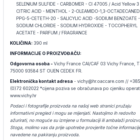
SELENIUM SULFIDE - CARBOMER - CI 47005 / Acid Yellow 3 
CITRIC ACID - MENTHOL - 2-OLEAMIDO-1,3-OCTADECANEDI
PPG-5-CETETH-20 - SALICYLIC ACID -SODIUM BENZOATE -
SODIUM CHLORIDE - SODIUM HYDROXIDE - TOCOPHERYL
ACETATE - PARFUM / FRAGRANCE
KOLIČINA:
390 ml
INFORMACIJE O PROIZVOĐAČU:
Odgovorna osoba -
Vichy France CAI/CAF 03 Vichy France, 
75000 93584 ST OUEN CEDEX FR.
Elektronička kontakt adresa
- vichy@hr.oaccare.com // +38
(0)72 602022 *cijena poziva se obračunava po cjeniku operate
www.vichy.hr
Podaci i fotografije proizvoda na našoj web stranici pružaju
informativni pregled i mogu se mijenjati. Nastojimo ih redovito
ažurirati, no moguće su izmjene u formulaciji ili ambalaži proizv
Stoga, molimo vas da prije upotrebe provjerite točne informacij
navedene na pakiranju proizvoda.