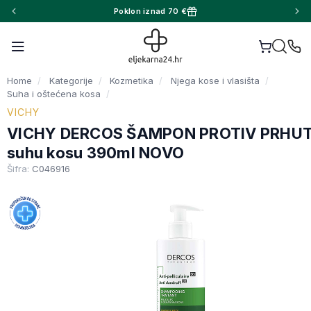
Poklon iznad 70 €
Home
Kategorije
Kozmetika
Njega kose i vlasišta
Suha i oštećena kosa
VICHY
VICHY DERCOS ŠAMPON PROTIV PRHUT
suhu kosu 390ml NOVO
Šifra:
C046916
Facebook
WhatsApp