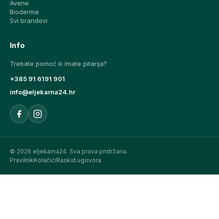
Avene
Bioderma
Svi brandovi
Info
Trebate pomoć ili imate pitanja?
+385 91 6191 901
info@eljekarna24.hr
© 2026 eljekarna24. Sva prava pridržana.
Pravilnik
Kolačići
Raskid ugovora