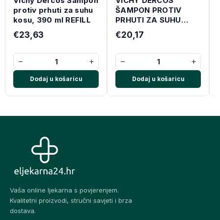
Vichy Dercos Šampon
VICHY DERCOS
protiv prhuti za suhu
ŠAMPON PROTIV
kosu, 390 ml REFILL
PRHUTI ZA SUHU
KOSU 200 ML
€23,63
€20,17
−
+
−
+
Dodaj u košaricu
Dodaj u košaricu
Vaša online ljekarna s povjerenjem.
Kvalitetni proizvodi, stručni savjeti i brza
dostava.