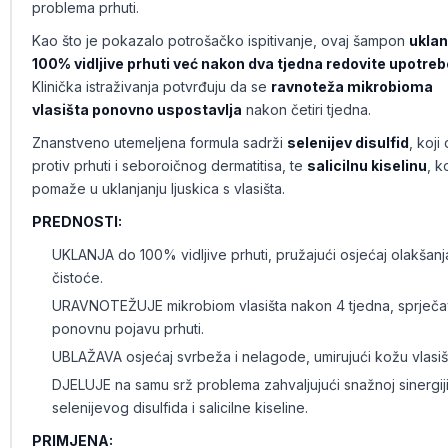
problema prhuti.
Kao što je pokazalo potrošačko ispitivanje, ovaj šampon
uklan
100% vidljive prhuti već nakon dva tjedna redovite upotreb
Klinička istraživanja potvrđuju da se
ravnoteža mikrobioma
vlasišta ponovno uspostavlja
nakon četiri tjedna.
Znanstveno utemeljena formula sadrži
selenijev disulfid
, koji 
protiv prhuti i seboroičnog dermatitisa, te
salicilnu kiselinu
, k
pomaže u uklanjanju ljuskica s vlasišta.
PREDNOSTI:
UKLANJA do 100% vidljive prhuti, pružajući osjećaj olakšanja
čistoće.
URAVNOTEŽUJE mikrobiom vlasišta nakon 4 tjedna, sprječa
ponovnu pojavu prhuti.
UBLAŽAVA osjećaj svrbeža i nelagode, umirujući kožu vlasiš
DJELUJE na samu srž problema zahvaljujući snažnoj sinergij
selenijevog disulfida i salicilne kiseline.
PRIMJENA: