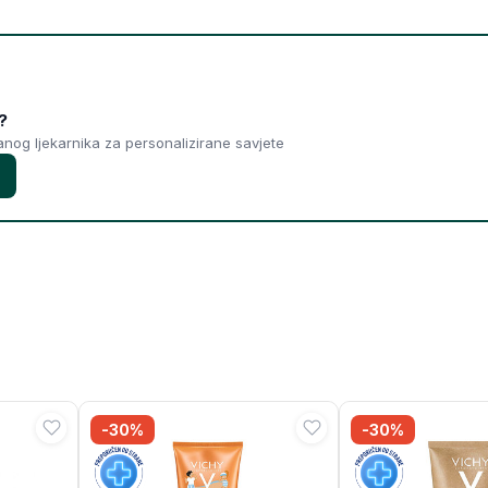
?
ranog ljekarnika za personalizirane savjete
-30%
-30%