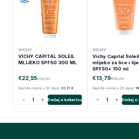
VICHY
VICHY
VICHY CAPITAL SOLEIL
Vichy Capital Soleil
MLIJEKO SPF50 300 ML
mlijeko za lice i tij
SPF50+ 150 ml
€22,55
€13,79
€32,21
€19,70
Najniža cijena u 30 dana:
32.21 €
Najniža cijena u 30 dana:
19
−
+
−
+
Dodaj u košaricu
Dodaj u 