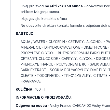
Ovaj proizvod
ne štiti kožu od sunca
– obavezno koris
prilikom izlaganja suncu.
Izbjegavajte kontakt s očima.
Ne dozvolite direktan kontakt formule s odjećom dok se
SASTOJCI:
AQUA / WATER - GLYCERIN - CETEARYL ALCOHOL - P
MINERAL OIL - DIHYDROXYACETONE - DIMETHICONE -
PROPYLENE GLYCOL - BUTYROSPERMUM PARKII BUTT
CETEARYL GLUCOSIDE - CAPRYLYL GLYCOL - DISODIU
PHENOXYETHANOL - POLYSORBATE 80 - SALIX ALBA
BARK EXTRACT - SODIUM POLYACRYLOYLDIMETHYL T
OLEATE - TOCOPHEROL - TRI-C14-15 ALKYL CITRATE
FRAGRANCE
KOLIČINA:
100 ml
INFORMACIJE O PROIZVOĐAČU:
Odgovorna osoba -
Vichy France CAI/CAF 03 Vichy Fra