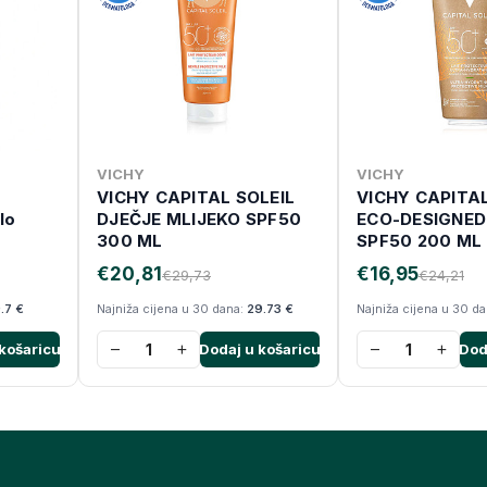
VICHY
VICHY
VICHY CAPITAL SOLEIL
VICHY CAPITAL
elo
DJEČJE MLIJEKO SPF50
ECO-DESIGNED
300 ML
SPF50 200 ML
€20,81
€16,95
€29,73
€24,21
.7 €
Najniža cijena u 30 dana:
29.73 €
Najniža cijena u 30 d
−
+
−
+
košaricu
Dodaj u košaricu
Dod