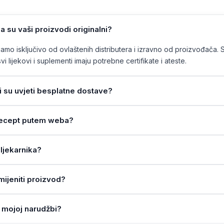
a su vaši proizvodi originalni?
mo isključivo od ovlaštenih distributera i izravno od proizvođača. 
vi lijekovi i suplementi imaju potrebne certifikate i ateste.
ji su uvjeti besplatne dostave?
a recept putem weba?
ljekarnika?
amijeniti proizvod?
 mojoj narudžbi?