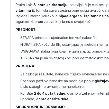
Pruža koži
8-satnu hidrataciju,
ostavljajući je mekom i
vitamina E,
formula čuva svježinu boje osiguravajući da va
izgleda umorno. Mlijeko je
hipoalergeno i ispitano na osj
sigurnim izborom za sve koji brinu o svojoj koži.
PREDNOSTI:
STVARA prirodan i ujednačen ten već nakon 1h.
HIDRATIZIRA kožu do 8h, ostavljajući je mekom i nahra
OSIGURAVA zlatnu boju koja ne gubi sjaj, uz pomoć vita
TESTIRANA je na osjetljivoj koži pod dermatološkim n
PRIMJENA:
Za najbolje rezultate, nanesite mlijeko ravnomjerno na č
Posebno pažljivo nanesite na područja poput
gležnjev
biste izbjegli neravnomjerno nanošenje.
Koristite
2 do 4 puta tjedno
, ovisno o željenom intenzi
uporabe,
dobro operite ruke
.
SIGURNOSNE INFORMACIJE: