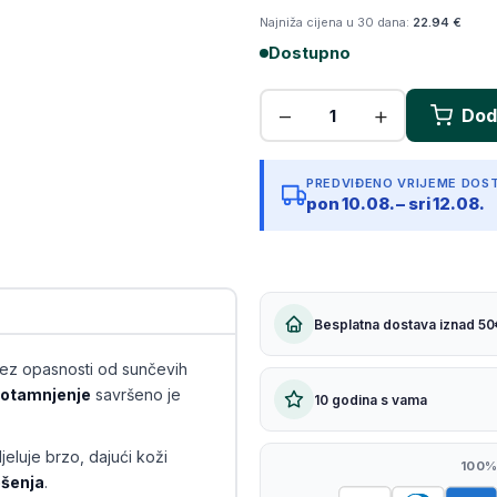
Najniža cijena u 30 dana:
22.94 €
Kopiraj link
Dostupno
PREDVIĐENO VRIJEME DOS
pon 10.08. – sri 12.08.
Besplatna dostava iznad 50
j bez opasnosti od sunčevih
amotamnjenje
savršeno je
10 godina s vama
eluje brzo, dajući koži
100%
ošenja
.