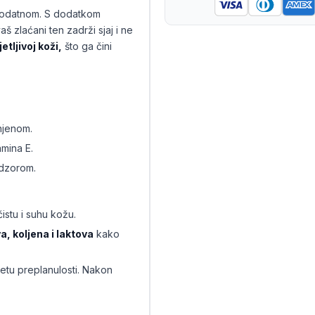
 podatnom. S dodatkom
š zlaćani ten zadrži sjaj i ne
etljivoj koži,
što ga čini
njenom.
mina E.
adzorom.
istu i suhu kožu.
a, koljena i laktova
kako
tetu preplanulosti. Nakon