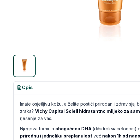
Opis
Imate osjetljivu kožu, a želite postići prirodan i zdrav sja
zraka?
Vichy Capital Soleil hidratantno mlijeko za s
rješenje za vas.
Njegova formula
obogaćena DHA
(dihidroksiacetonom) dj
prirodnu i jednoliku preplanulost
već
nakon 1h od nan