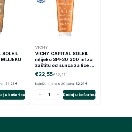
VICHY
 SOLEIL
VICHY CAPITAL SOLEIL
 MLIJEKO
mlijeko SPF30 300 ml za
zaštitu od sunca za lice i
tijelo, obiteljsko pakiranje
€22,55
€32,21
ana:
24.21 €
Najniža cijena u 30 dana:
32.21 €
−
+
aj u košaricu
Dodaj u košaricu