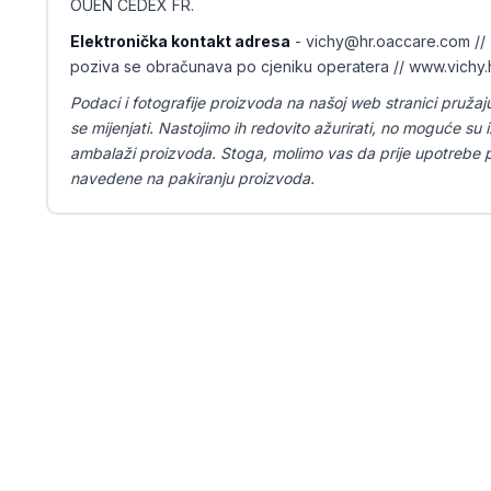
OUEN CEDEX FR.
Elektronička kontakt adresa
- vichy@hr.oaccare.com //
poziva se obračunava po cjeniku operatera // www.vichy.
Podaci i fotografije proizvoda na našoj web stranici pružaj
se mijenjati. Nastojimo ih redovito ažurirati, no moguće su iz
ambalaži proizvoda. Stoga, molimo vas da prije upotrebe pr
navedene na pakiranju proizvoda.