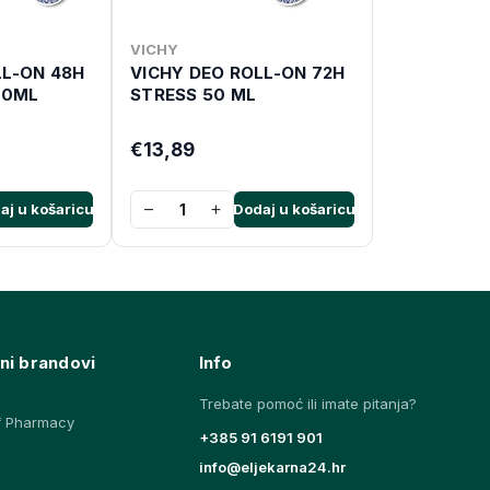
VICHY
LL-ON 48H
VICHY DEO ROLL-ON 72H
50ML
STRESS 50 ML
€13,89
−
+
aj u košaricu
Dodaj u košaricu
ni brandovi
Info
Trebate pomoć ili imate pitanja?
f Pharmacy
+385 91 6191 901
info@eljekarna24.hr