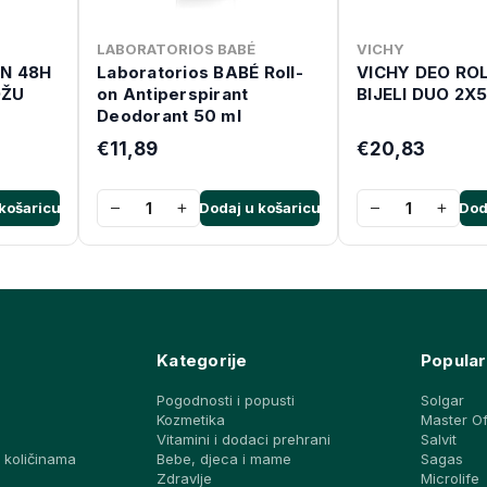
LABORATORIOS BABÉ
VICHY
ON 48H
Laboratorios BABÉ Roll-
VICHY DEO RO
OŽU
on Antiperspirant
BIJELI DUO 2X
Deodorant 50 ml
€11,89
€20,83
−
+
−
+
košaricu
Dodaj u košaricu
Dod
Kategorije
Popular
Pogodnosti i popusti
Solgar
Kozmetika
Master O
Vitamini i dodaci prehrani
Salvit
 količinama
Bebe, djeca i mame
Sagas
a
Zdravlje
Microlife