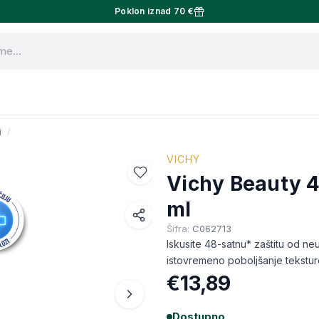
Poklon iznad 70 €
i
VICHY
Vichy Beauty 4
ml
Šifra:
C062713
Facebook
Iskusite 48-satnu* zaštitu od ne
WhatsApp
istovremeno poboljšanje tekstur
€13,89
X (Twitter)
Email
Dostupno