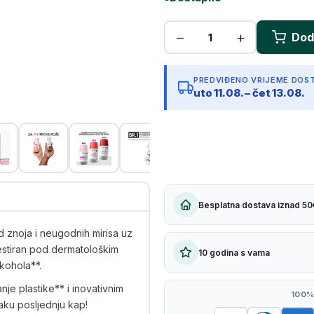
Kopiraj link
PREDVIĐENO VRIJEME DOS
uto 11.08. – čet 13.08.
Besplatna dostava iznad 50
znoja i neugodnih mirisa uz
estiran pod dermatološkim
10 godina s vama
kohola**.
je plastike** i inovativnim
100%
vaku posljednju kap!