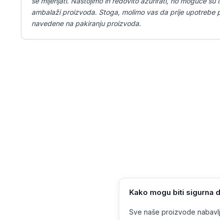
se mijenjati. Nastojimo ih redovito ažurirati, no moguće su iz
ambalaži proizvoda. Stoga, molimo vas da prije upotrebe pr
navedene na pakiranju proizvoda.
Kako mogu biti sigurna d
Sve naše proizvode nabavlja