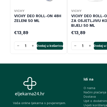
VICHY
VICHY
VICHY DEO ROLL-ON 48H
VICHY DEO ROLL-
ZELENI 50 ML
ZA OSJETLJIVU K
BIJELI 50 ML
€13,89
€13,89
−
+
−
+
Dodaj u košaricu
Dodaj u 
Idi na
O nama
Načini plaćanja
Dostava
Upit o dodatnim
Vaša online ljekarna s povjerenjem.
Uvjeti korištenj