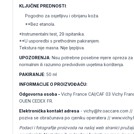
KLJUČNE PREDNOSTI
:
Pogodno za osjetljivu i obrijanu koža.
**Bez etanola.
*Instrumentalni test, 29 ispitanika.
**U usporedbi s prethodnim pakiranjem.
Tekstura nije masna. Nije ljepljiva.
UPOZORENJA
: Nisu potrebne posebne mjere opreza za 
normalnim ili razumno predvidivim uvjetima korištenja.
PAKIRANJE
: 50 ml
INFORMACIJE O PROIZVOĐAČU:
Odgovorna osoba -
Vichy France CAI/CAF 03 Vichy Fra
OUEN CEDEX FR.
Elektronička kontakt adresa
- vichy@hr.oaccare.com //
poziva se obračunava po cjeniku operatera // www.vichy.
Podaci i fotografije proizvoda na našoj web stranici pružaj