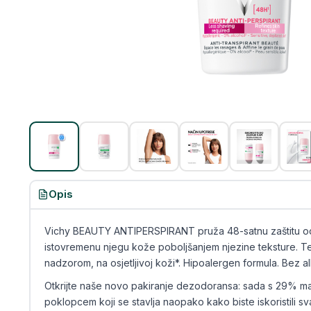
Opis
Vichy BEAUTY ANTIPERSPIRANT pruža 48-satnu zaštitu od 
istovremenu njegu kože poboljšanjem njezine teksture. T
nadzorom, na osjetljivoj koži*. Hipoalergen formula. Bez al
Otkrijte naše novo pakiranje dezodoransa: sada s 29% man
poklopcem koji se stavlja naopako kako biste iskoristili s