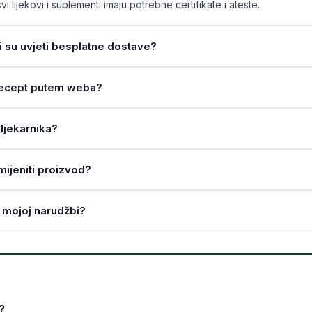
vi lijekovi i suplementi imaju potrebne certifikate i ateste.
ji su uvjeti besplatne dostave?
a recept putem weba?
ljekarnika?
amijeniti proizvod?
 mojoj narudžbi?
?