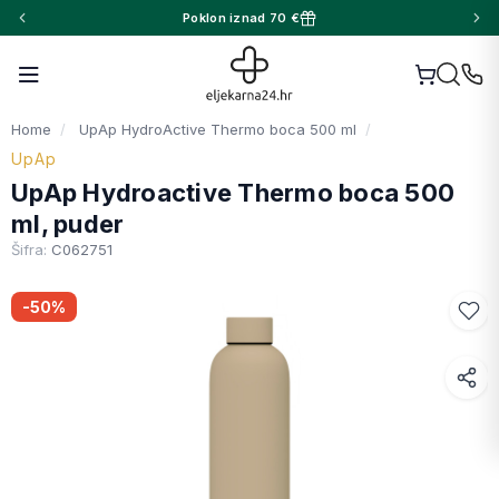
Poklon iznad 70 €
Home
UpAp HydroActive Thermo boca 500 ml
UpAp
UpAp Hydroactive Thermo boca 500
ml, puder
Šifra:
C062751
-50%
Facebook
WhatsApp
X (Twitter)