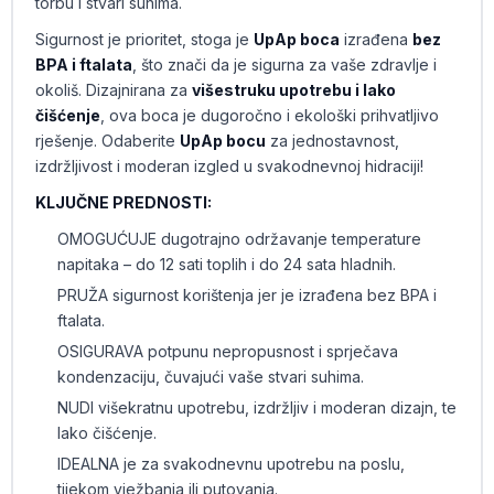
torbu i stvari suhima.
Sigurnost je prioritet, stoga je
UpAp boca
izrađena
bez
BPA i ftalata
, što znači da je sigurna za vaše zdravlje i
okoliš. Dizajnirana za
višestruku upotrebu i lako
čišćenje
, ova boca je dugoročno i ekološki prihvatljivo
rješenje. Odaberite
UpAp bocu
za jednostavnost,
izdržljivost i moderan izgled u svakodnevnoj hidraciji!
KLJUČNE PREDNOSTI:
OMOGUĆUJE dugotrajno održavanje temperature
napitaka – do 12 sati toplih i do 24 sata hladnih.
PRUŽA sigurnost korištenja jer je izrađena bez BPA i
ftalata.
OSIGURAVA potpunu nepropusnost i sprječava
kondenzaciju, čuvajući vaše stvari suhima.
NUDI višekratnu upotrebu, izdržljiv i moderan dizajn, te
lako čišćenje.
IDEALNA je za svakodnevnu upotrebu na poslu,
tijekom vježbanja ili putovanja.