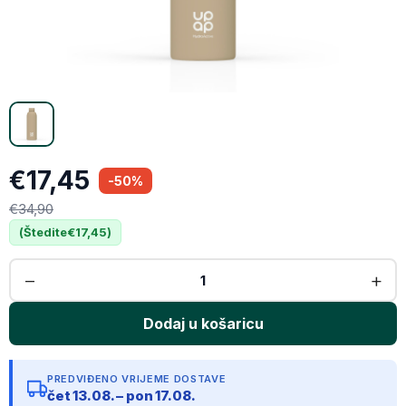
Email
Kopiraj link
€17,45
-50%
€34,90
(Štedite
€17,45
)
PREDVIĐENO VRIJEME DOSTAVE
čet 13.08. – pon 17.08.