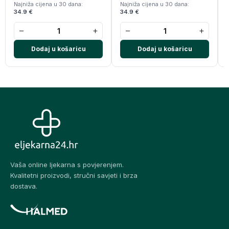
Najniža cijena u 30 dana:
Najniža cijena u 30 dana:
34.9 €
34.9 €
−
+
−
+
Dodaj u košaricu
Dodaj u košaricu
Vaša online ljekarna s povjerenjem.
Kvalitetni proizvodi, stručni savjeti i brza
dostava.