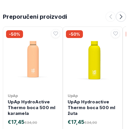
Preporučeni proizvodi
-50%
-50%
UpAp
UpAp
UpAp HydroActive
UpAp Hydroactive
Thermo boca 500 ml
Thermo boca 500 ml
karamela
žuta
€17,45
€17,45
€34,90
€34,90