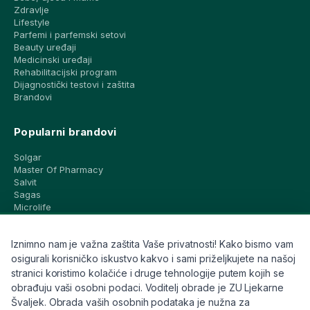
Zdravlje
Lifestyle
Parfemi i parfemski setovi
Beauty uređaji
Medicinski uređaji
Rehabilitacijski program
Dijagnostički testovi i zaštita
Brandovi
Popularni brandovi
Solgar
Master Of Pharmacy
Salvit
Sagas
Microlife
Vichy
La Roche-Posay
Iznimno nam je važna zaštita Vaše privatnosti! Kako bismo vam
CeraVe
Eucerin
osigurali korisničko iskustvo kakvo i sami priželjkujete na našoj
Avene
stranici koristimo kolačiće i druge tehnologije putem kojih se
Bioderma
obrađuju vaši osobni podaci. Voditelj obrade je ZU Ljekarne
Svi brandovi
Švaljek. Obrada vaših osobnih podataka je nužna za