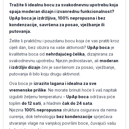
Tražite li idealnu bocu za svakodnevnu upotrebu koja
spaja moderan dizajn i izvanrednu funkcionalnost?
UpAp boca je izdržljiva, 100% nepropusna i bez
kondenzacije, savršena za posao, vježbanje ili
putovanja.
Želite li praktičnu i pouzdanu bocu koja će vas pratiti kroz
cijeli dan, bez obzira na vaše aktivnosti?
UpAp boca
je
kvalitetna boca od
nehrđajućeg čelika
, dizajnirana za
svakodnevnu upotrebu. Njezin jednostavan, ali
moderan
i izdržljiv dizajn
čini je savršenom za posao, vježbanje,
putovanja ili bilo koju drugu aktivnost.
Ova boca je
izrazito lagana i idealna za sve
vremenske prilike
. Ne morate brinuti hoće li vaš napitak
izgubiti željenu temperaturu –
UpAp boca
održava piće
toplim
do 12 sati
, a hladnim
čak do 24 sata
.
Njezina
100% nepropusna
struktura osigurava da nema
curenja, dok tehnologija
bez kondenzacije
sprječava
stvaranje vlage na vanjskoj površini boce, čuvajući vašu