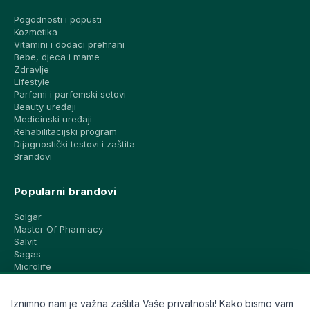
Pogodnosti i popusti
Kozmetika
Vitamini i dodaci prehrani
Bebe, djeca i mame
Zdravlje
Lifestyle
Parfemi i parfemski setovi
Beauty uređaji
Medicinski uređaji
Rehabilitacijski program
Dijagnostički testovi i zaštita
Brandovi
Popularni brandovi
Solgar
Master Of Pharmacy
Salvit
Sagas
Microlife
Vichy
La Roche-Posay
Iznimno nam je važna zaštita Vaše privatnosti! Kako bismo vam
CeraVe