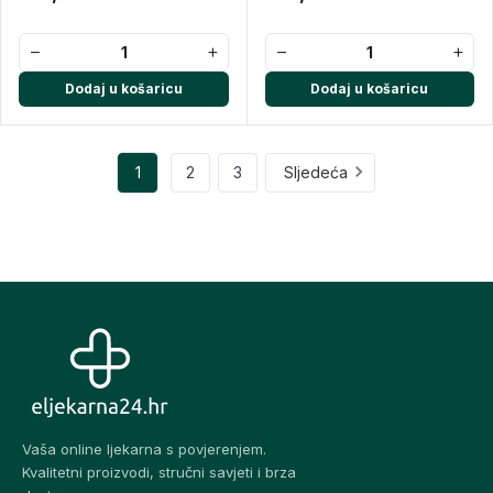
−
+
−
+
Dodaj u košaricu
Dodaj u košaricu
1
2
3
Sljedeća
Vaša online ljekarna s povjerenjem.
Kvalitetni proizvodi, stručni savjeti i brza