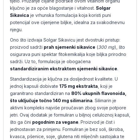
tijelo. Pružanje ciljane podrške ovom vitalnom organu
ključno je za opće blagostanje i vitalnost.
Solgar
Sikavica
je vrhunska formulacija koja koristi puni
potencijal ove cijenjene biljke, idealna za svakodnevnu
njegu.
Ono što izdvaja Solgar Sikavicu jest dvostruki pristup:
proizvod sadrži
prah sjemenki sikavice
(
300 mg
), što
osigurava puni spektar fitokemikalija koje biljka prirodno
sadrži. Uz to, formulacija je obogaćena
standardiziranim ekstraktom sjemenki sikavice
.
Standardizacija je ključna za dosljednost kvalitete. U
jednoj kapsuli dobivate
175 mg ekstrakta
, koji je
garanitrano standardiziran na
80% ukupnih flavonoida,
što uključuje točno 140 mg silimarina
. Silimarin je
aktivni kompleks najviše proučavan zbog svoje potpore
jetri. Ovaj dodatak je formuliran u biljnoj celuloznoj kapsuli,
što ga čini
pogodnim za vegane
. Proizvod je čist i
jednostavan za primjenu. Formuliran je bez soli, škroba,
kvasca, pšenice, soje, glutena niti mliječnih sastojaka te