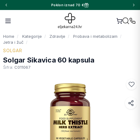
Poklon iznad 70 €
Home
Kategorije
Zdravlje
Probava i metabolizam
Jetra i žuč
SOLGAR
Solgar Sikavica 60 kapsula
Šifra:
C011067
Facebook
WhatsApp
X (Twitter)