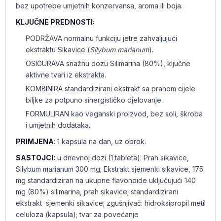
bez upotrebe umjetnih konzervansa, aroma ili boja.
KLJUČNE PREDNOSTI:
PODRŽAVA normalnu funkciju jetre zahvaljujući
ekstraktu Sikavice (
Silybum marianum
).
OSIGURAVA snažnu dozu Silimarina (80%), ključne
aktivne tvari iz ekstrakta.
KOMBINIRA standardizirani ekstrakt sa prahom cijele
biljke za potpuno sinergističko djelovanje.
FORMULIRAN kao veganski proizvod, bez soli, škroba
i umjetnih dodataka.
PRIMJENA
: 1 kapsula na dan, uz obrok.
SASTOJCI:
u dnevnoj dozi (1 tableta): Prah sikavice,
Silybum marianum 300 mg; Ekstrakt sjemenki sikavice, 175
mg standardiziran na ukupne flavonoide uključujući 140
mg (80%) silimarina, prah sikavice; standardizirani
ekstrakt sjemenki sikavice; zgušnjivač: hidroksipropil metil
celuloza (kapsula); tvar za povećanje