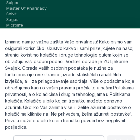
Solgar
Master Of Pharmacy
Salvit
Sagas
Microlife
Vichy
La Roche-Posay
Iznimno nam je važna zaštita Vaše privatnosti! Kako bismo vam
CeraVe
Eucerin
osigurali korisničko iskustvo kakvo i sami priželjkujete na našoj
Avene
stranici koristimo kolačiće i druge tehnologije putem kojih se
Bioderma
obrađuju vaši osobni podaci. Voditelj obrade je ZU Ljekarne
Svi brandovi
Švaljek. Obrada vaših osobnih podataka je nužna za
funkcioniranje ove stranice, izradu statističkih i analitičkih
Info
izvješća, ali i za prilagođavanje sadržaja. Više o podacima koje
obrađujemo kao i o vašim pravima pročitajte u našim Politikama
Trebate pomoć ili imate pitanja?
privatnosti, a o kolačićima i drugim tehnologijama u Politikama
kolačića. Kolačiće u bilo kojem trenutku možete ponovno
+385 91 6191 901
ažurirati. Ukoliko Vas zanima više ili želite ažurirati postavke o
info@eljekarna24.hr
kolačićima kliknite na 'Ne prihvaćam, želim ažurirati postavke'.
Privolu možete u bilo kojem trenutku povući bez negativnih
posljedica.