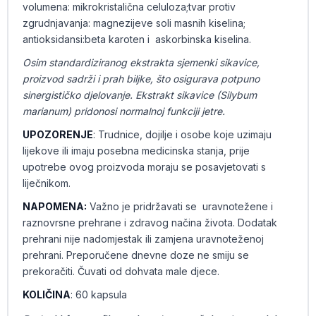
volumena: mikrokristalična celuloza;tvar protiv
zgrudnjavanja: magnezijeve soli masnih kiselina;
antioksidansi:beta karoten i askorbinska kiselina.
Osim standardiziranog ekstrakta sjemenki sikavice,
proizvod sadrži i prah biljke, što osigurava potpuno
sinergističko djelovanje. Ekstrakt sikavice (Silybum
marianum) pridonosi normalnoj funkciji jetre.
UPOZORENJE
: Trudnice, dojilje i osobe koje uzimaju
lijekove ili imaju posebna medicinska stanja, prije
upotrebe ovog proizvoda moraju se posavjetovati s
liječnikom.
NAPOMENA:
Važno je pridržavati se uravnotežene i
raznovrsne prehrane i zdravog načina života. Dodatak
prehrani nije nadomjestak ili zamjena uravnoteženoj
prehrani. Preporučene dnevne doze ne smiju se
prekoračiti. Čuvati od dohvata male djece.
KOLIČINA
: 60 kapsula