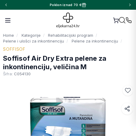
Poklon iznad 70 €
Home
Kategorije
Rehabilitacijski program
Pelene i ulošci za inkontinenciju
Pelene za inkontinenciju
SOFFISOF
Soffisof Air Dry Extra pelene za
inkontinenciju, veličina M
Šifra:
C054130
Facebook
WhatsApp