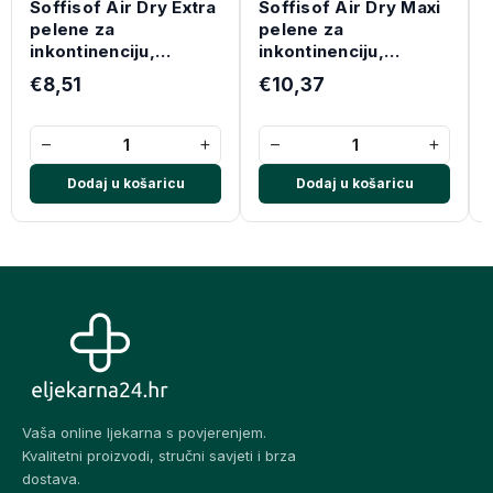
Soffisof Air Dry Extra
Soffisof Air Dry Maxi
pelene za
pelene za
inkontinenciju,
inkontinenciju,
veličina L
veličina M
€8,51
€10,37
−
+
−
+
Dodaj u košaricu
Dodaj u košaricu
Vaša online ljekarna s povjerenjem.
Kvalitetni proizvodi, stručni savjeti i brza
dostava.