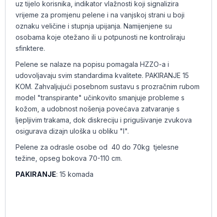
uz tijelo korisnika, indikator vlažnosti koji signalizira
vrijeme za promjenu pelene i na vanjskoj strani u boji
oznaku veličine i stupnja upijanja. Namijenjene su
osobama koje otežano ili u potpunosti ne kontroliraju
sfinktere.
Pelene se nalaze na popisu pomagala HZZO-a i
udovoljavaju svim standardima kvalitete. PAKIRANJE 15
KOM. Zahvaljujući posebnom sustavu s prozračnim rubom
model "transpirante" učinkovito smanjuje probleme s
kožom, a udobnost nošenja povećava zatvaranje s
ljepljivim trakama, dok diskreciju i prigušivanje zvukova
osigurava dizajn uloška u obliku "I".
Pelene za odrasle osobe od 40 do 70kg tjelesne
težine, opseg bokova 70-110 cm.
PAKIRANJE
: 15 komada