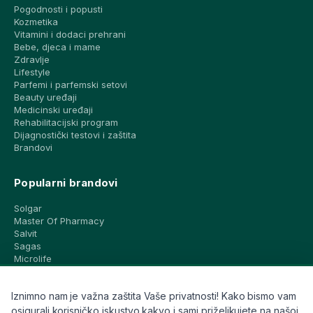
Pogodnosti i popusti
Kozmetika
Vitamini i dodaci prehrani
Bebe, djeca i mame
Zdravlje
Lifestyle
Parfemi i parfemski setovi
Beauty uređaji
Medicinski uređaji
Rehabilitacijski program
Dijagnostički testovi i zaštita
Brandovi
Popularni brandovi
Solgar
Master Of Pharmacy
Salvit
Sagas
Microlife
Vichy
La Roche-Posay
Iznimno nam je važna zaštita Vaše privatnosti! Kako bismo vam
CeraVe
Eucerin
osigurali korisničko iskustvo kakvo i sami priželjkujete na našoj