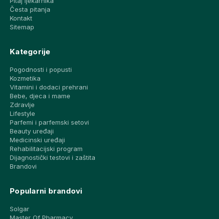
Pitaj ljekarnika
Česta pitanja
Kontakt
Sitemap
Kategorije
Pogodnosti i popusti
Kozmetika
Vitamini i dodaci prehrani
Bebe, djeca i mame
Zdravlje
Lifestyle
Parfemi i parfemski setovi
Beauty uređaji
Medicinski uređaji
Rehabilitacijski program
Dijagnostički testovi i zaštita
Brandovi
Popularni brandovi
Solgar
Master Of Pharmacy