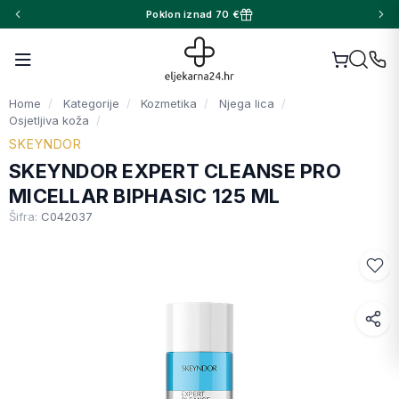
Poklon iznad 70 €
Home
Kategorije
Kozmetika
Njega lica
Osjetljiva koža
SKEYNDOR
SKEYNDOR EXPERT CLEANSE PRO
MICELLAR BIPHASIC 125 ML
Šifra:
C042037
Facebook
WhatsApp