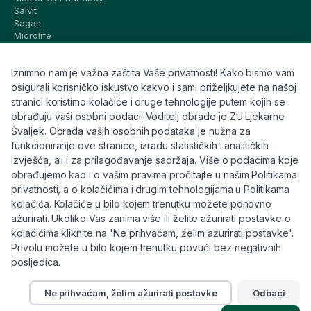
Salvit
Sagas
Microlife
Vichy
La Roche-Posay
Iznimno nam je važna zaštita Vaše privatnosti! Kako bismo vam
CeraVe
Eucerin
osigurali korisničko iskustvo kakvo i sami priželjkujete na našoj
Avene
stranici koristimo kolačiće i druge tehnologije putem kojih se
Bioderma
obrađuju vaši osobni podaci. Voditelj obrade je ZU Ljekarne
Svi brandovi
Švaljek. Obrada vaših osobnih podataka je nužna za
funkcioniranje ove stranice, izradu statističkih i analitičkih
Info
izvješća, ali i za prilagođavanje sadržaja. Više o podacima koje
obrađujemo kao i o vašim pravima pročitajte u našim Politikama
Trebate pomoć ili imate pitanja?
privatnosti, a o kolačićima i drugim tehnologijama u Politikama
kolačića. Kolačiće u bilo kojem trenutku možete ponovno
+385 91 6191 901
ažurirati. Ukoliko Vas zanima više ili želite ažurirati postavke o
info@eljekarna24.hr
kolačićima kliknite na 'Ne prihvaćam, želim ažurirati postavke'.
Privolu možete u bilo kojem trenutku povući bez negativnih
posljedica.
Ne prihvaćam, želim ažurirati postavke
Odbaci
© 2026 eljekarna24. Sva prava pridržana.