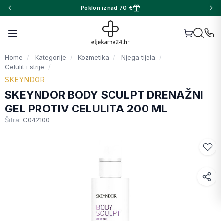
Poklon iznad 70 €
Home
Kategorije
Kozmetika
Njega tijela
Celulit i strije
SKEYNDOR
SKEYNDOR BODY SCULPT DRENAŽNI
GEL PROTIV CELULITA 200 ML
Šifra:
C042100
Facebook
WhatsApp