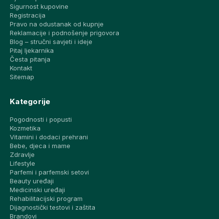
Sigurnost kupovine
Registracija
Pravo na odustanak od kupnje
Reklamacije i podnošenje prigovora
Blog – stručni savjeti i ideje
Pitaj ljekarnika
Česta pitanja
Kontakt
Sitemap
Kategorije
Pogodnosti i popusti
Kozmetika
Vitamini i dodaci prehrani
Bebe, djeca i mame
Zdravlje
Lifestyle
Parfemi i parfemski setovi
Beauty uređaji
Medicinski uređaji
Rehabilitacijski program
Dijagnostički testovi i zaštita
Brandovi