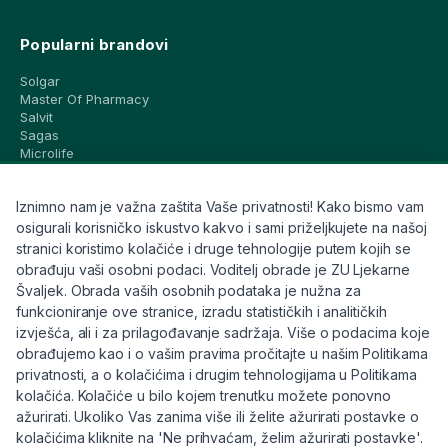
Popularni brandovi
Solgar
Master Of Pharmacy
Salvit
Sagas
Microlife
Vichy
La Roche-Posay
Iznimno nam je važna zaštita Vaše privatnosti! Kako bismo vam
CeraVe
Eucerin
osigurali korisničko iskustvo kakvo i sami priželjkujete na našoj
Avene
stranici koristimo kolačiće i druge tehnologije putem kojih se
Bioderma
obrađuju vaši osobni podaci. Voditelj obrade je ZU Ljekarne
Svi brandovi
Švaljek. Obrada vaših osobnih podataka je nužna za
funkcioniranje ove stranice, izradu statističkih i analitičkih
Info
izvješća, ali i za prilagođavanje sadržaja. Više o podacima koje
obrađujemo kao i o vašim pravima pročitajte u našim Politikama
Trebate pomoć ili imate pitanja?
privatnosti, a o kolačićima i drugim tehnologijama u Politikama
kolačića. Kolačiće u bilo kojem trenutku možete ponovno
+385 91 6191 901
ažurirati. Ukoliko Vas zanima više ili želite ažurirati postavke o
info@eljekarna24.hr
kolačićima kliknite na 'Ne prihvaćam, želim ažurirati postavke'.