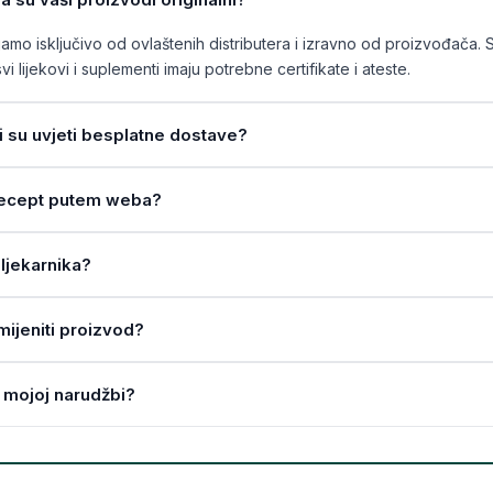
mo isključivo od ovlaštenih distributera i izravno od proizvođača. 
vi lijekovi i suplementi imaju potrebne certifikate i ateste.
ji su uvjeti besplatne dostave?
a recept putem weba?
ljekarnika?
amijeniti proizvod?
 mojoj narudžbi?