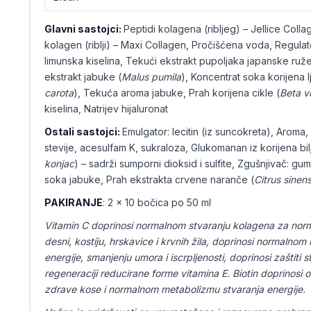
Glavni sastojci:
Peptidi kolagena (ribljeg) – Jellice Collag
kolagen (riblji) – Maxi Collagen, Pročišćena voda, Regulator
limunska kiselina, Tekući ekstrakt pupoljaka japanske ruže
ekstrakt jabuke (
Malus pumila
), Koncentrat soka korijena 
carota
), Tekuća aroma jabuke, Prah korijena cikle (
Beta v
kiselina, Natrijev hijaluronat
Ostali sastojci:
Emulgator: lecitin (iz suncokreta), Aroma, S
stevije, acesulfam K, sukraloza, Glukomanan iz korijena bil
konjac
) – sadrži sumporni dioksid i sulfite, Zgušnjivač: gu
soka jabuke, Prah ekstrakta crvene naranče (
Citrus sinens
PAKIRANJE
: 2 x 10 bočica po 50 ml
Vitamin C doprinosi normalnom stvaranju kolagena za norma
desni, kostiju, hrskavice i krvnih žila, doprinosi normalno
energije, smanjenju umora i iscrpljenosti, doprinosi zaštiti 
regeneraciji reducirane forme vitamina E. Biotin doprinosi
zdrave kose i normalnom metabolizmu stvaranja energije.