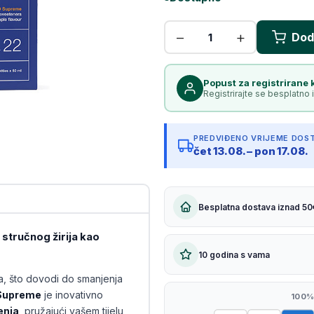
Kopiraj link
Popust za registrirane 
Registrirajte se besplatno i
PREDVIĐENO VRIJEME DOS
čet 13.08. – pon 17.08.
Besplatna dostava iznad 50
stručnog žirija kao
10 godina s vama
a, što dovodi do smanjenja
 Supreme
je inovativno
100%
enja
, pružajući vašem tijelu