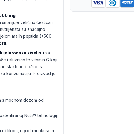
000 mg
a smanjuje veličinu čestica i
 nutrijenata su značajno
jelom malih peptida (<500
ora
.
hijaluronsku kiselinu
za
e i sluznica te vitamin C koji
ane staklene bočice s
za konzumaciju. Proizvod je
ra s moćnom dozom od
atentiranoj Nutri® tehnologiji
m oblikom, ugodnim okusom