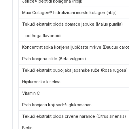
Jellice® peptidi kolagena (riblji)
Maxi Collagen® hidrolizirani morski kolagen (riblji)
Tekući ekstrakt ploda domaće jabuke (Malus pumila)
– od čega flavonoidi
Koncentrat soka korijena ljubičaste mrkve (Daucus carot
Prah korijena cikle (Beta vulgaris)
Tekući ekstrakt pupoljaka japanske ruže (Rosa rugosa)
Hijaluronska kiselina
Vitamin C
Prah konjaca koji sadrži glukomanan
Tekući ekstrakt ploda crvene naranče (Citrus sinensis)
Biotin