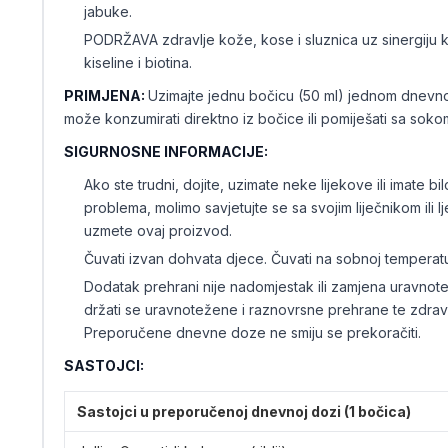
jabuke.
PODRŽAVA zdravlje kože, kose i sluznica uz sinergiju k
kiseline i biotina.
PRIMJENA:
Uzimajte jednu bočicu (50 ml) jednom dnevn
može konzumirati direktno iz bočice ili pomiješati sa soko
SIGURNOSNE INFORMACIJE:
Ako ste trudni, dojite, uzimate neke lijekove ili imate b
problema, molimo savjetujte se sa svojim liječnikom ili 
uzmete ovaj proizvod.
Čuvati izvan dohvata djece. Čuvati na sobnoj temperatu
Dodatak prehrani nije nadomjestak ili zamjena uravnote
držati se uravnotežene i raznovrsne prehrane te zdrav
Preporučene dnevne doze ne smiju se prekoračiti.
SASTOJCI:
Sastojci u preporučenoj dnevnoj dozi (1 bočica)