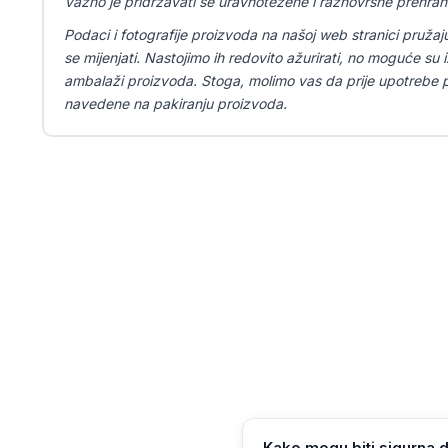
Važno je pridržavati se uravnotežene i raznovrsne prehran
Podaci i fotografije proizvoda na našoj web stranici pružaj
se mijenjati. Nastojimo ih redovito ažurirati, no moguće su iz
ambalaži proizvoda. Stoga, molimo vas da prije upotrebe pr
navedene na pakiranju proizvoda.
Kako mogu biti sigurna d