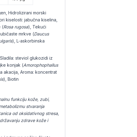
en, Hidrolizirani morski
i kiselosti: jabučna kiselina,
 (
Rosa rugosa
), Tekući
ljubičaste mrkve (
Daucus
ulgaris
), L-askorbinska
ladila: steviol glukozidi iz
jke konjak (
Amorophophallus
ma akacija, Aroma: koncentrat
is
), Biotin
lnu funkciju kože, zubi,
m metabolizmu stvaranja
stanica od oksidativnog stresa,
 održavanju zdrave kože i