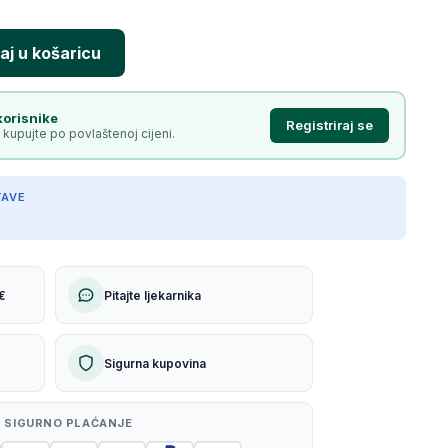
korisnike
Registriraj se
 kupujte po povlaštenoj cijeni.
TAVE
€
Pitajte ljekarnika
Sigurna kupovina
 SIGURNO PLAĆANJE