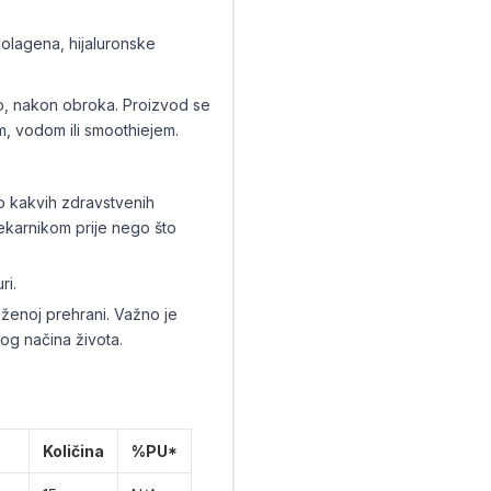
olagena, hijaluronske
o, nakon obroka. Proizvod se
m, vodom ili smoothiejem.
ilo kakvih zdravstvenih
ljekarnikom prije nego što
ri.
ženoj prehrani. Važno je
og načina života.
Količina
%PU*