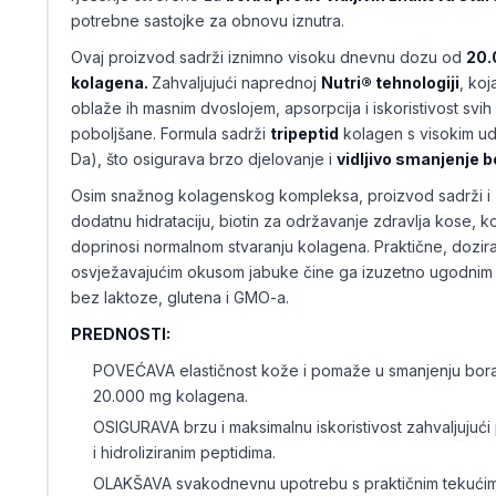
potrebne sastojke za obnovu iznutra.
Ovaj proizvod sadrži iznimno visoku dnevnu dozu od
20.
kolagena.
Zahvaljujući naprednoj
Nutri® tehnologiji
, koj
oblaže ih masnim dvoslojem, apsorpcija i iskoristivost svih
poboljšane. Formula sadrži
tripeptid
kolagen s visokim ud
Da), što osigurava brzo djelovanje i
vidljivo smanjenje b
Osim snažnog kolagenskog kompleksa, proizvod sadrži i
dodatnu hidrataciju, biotin za održavanje zdravlja kose, kož
doprinosi normalnom stvaranju kolagena. Praktične, dozir
osvježavajućim okusom jabuke čine ga izuzetno ugodnim 
bez laktoze, glutena i GMO-a.
PREDNOSTI:
POVEĆAVA elastičnost kože i pomaže u smanjenju bo
20.000 mg kolagena.
OSIGURAVA brzu i maksimalnu iskoristivost zahvaljujući p
i hidroliziranim peptidima.
OLAKŠAVA svakodnevnu upotrebu s praktičnim tekući