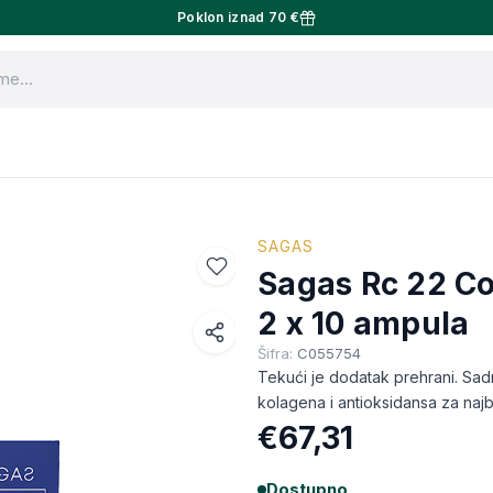
Poklon iznad 70 €
SAGAS
Sagas Rc 22 C
2 x 10 ampula
Šifra:
C055754
Facebook
Tekući je dodatak prehrani. Sadr
WhatsApp
kolagena i antioksidansa za najb
€67,31
X (Twitter)
Email
Dostupno