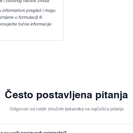
e i zdravog načina života.
u informativni pregled i mogu
mjene u formulaciji ili
ovjerite točne informacije
Često postavljena pitanja
Odgovori od naših stručnih ljekarnika na najčešća pitanja
a su vaši proizvodi originalni?