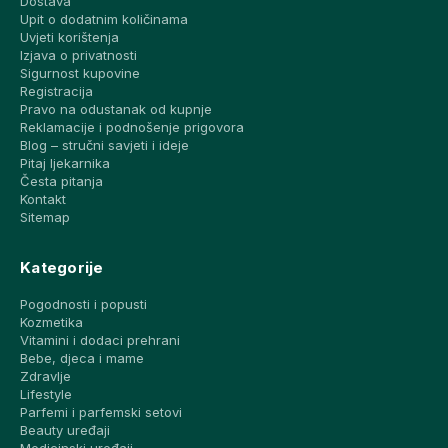
Dostava
Upit o dodatnim količinama
Uvjeti korištenja
Izjava o privatnosti
Sigurnost kupovine
Registracija
Pravo na odustanak od kupnje
Reklamacije i podnošenje prigovora
Blog – stručni savjeti i ideje
Pitaj ljekarnika
Česta pitanja
Kontakt
Sitemap
Kategorije
Pogodnosti i popusti
Kozmetika
Vitamini i dodaci prehrani
Bebe, djeca i mame
Zdravlje
Lifestyle
Parfemi i parfemski setovi
Beauty uređaji