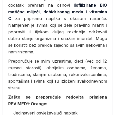
dodatak prehrani na osnovi
liofilizirane BIO
matične mliječi
,
dehidriranog meda
i
vitamina
C
za pripremu napitka s okusom naranče.
Namijenjen je svima koji se žele pravilno hraniti i
popraviti ili tijekom duljeg razdoblja održavati
dobro stanje organizma i snažan imunitet. Mogu
se koristiti bez prekida zajedno sa svim lijekovima i
namirnicama.
Preporučuje se svim uzrastima, djeci (već od 12
mjeseci starosti), oboljelim osobama, ženama,
trudnicama, starijim osobama, rekonvalescentima,
sportašima i svima koji su izloženi svakodnevnom
stresu.
Zašto se preporučuje redovita primjena
REVIMED® Orange:
Jedinstveni osvježavajući napitak