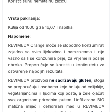
Koristiti suhu nemetalnu žličicu.
Vrsta pakiranja:
Kutija od 1000 g za 16,67 l napitka.
Napomene:
REVIMED® Orange može se slobodno konzumirati
zajedno sa svim lijekovima i namirnicama i nije
važno da li se konzumira prije, za vrijeme ili poslije
obroka. Preporučuje se koristiti u kontinuitetu za
ostvarenje najboljih rezultata.
REVIMED® proizvodi
ne sadržavaju gluten
, stoga
se preporučuju i osobama koje boluju od celijakije,
vegetarijancima ili ljudima koji poste, a žele ojačati
svoj organizam prirodnim putem. Liofilizirana BIO
matična mliječ i dehidrirani med u REVIMED®