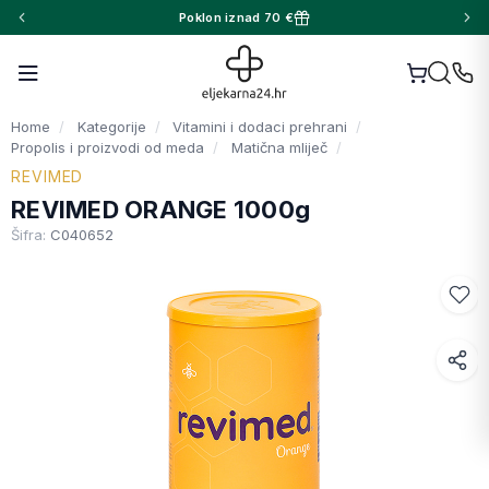
Poklon iznad 70 €
Home
Kategorije
Vitamini i dodaci prehrani
Propolis i proizvodi od meda
Matična mliječ
REVIMED
REVIMED ORANGE 1000g
Šifra:
C040652
Facebook
WhatsApp
X (Twitter)