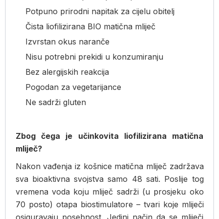
Potpuno prirodni napitak za cijelu obitelj
Čista liofilizirana BIO matična mliječ
Izvrstan okus naranče
Nisu potrebni prekidi u konzumiranju
Bez alergijskih reakcija
Pogodan za vegetarijance
Ne sadrži gluten
Zbog čega je učinkovita liofilizirana matična
mliječ?
Nakon vađenja iz košnice matična mliječ zadržava
sva bioaktivna svojstva samo 48 sati. Poslije tog
vremena voda koju mliječ sadrži (u prosjeku oko
70 posto) otapa biostimulatore – tvari koje mliječi
osiguravaju posebnost. Jedini način da se mliječi