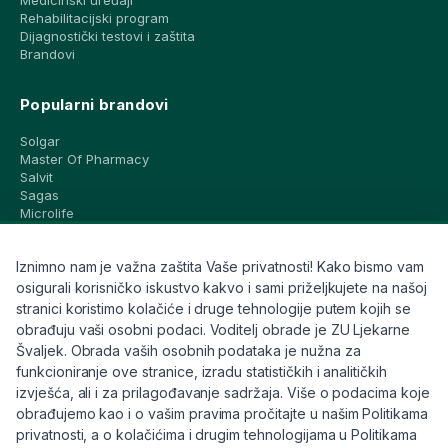
Medicinski uređaji
Rehabilitacijski program
Dijagnostički testovi i zaštita
Brandovi
Popularni brandovi
Solgar
Master Of Pharmacy
Salvit
Sagas
Microlife
Vichy
La Roche-Posay
Iznimno nam je važna zaštita Vaše privatnosti! Kako bismo vam
CeraVe
Eucerin
osigurali korisničko iskustvo kakvo i sami priželjkujete na našoj
Avene
stranici koristimo kolačiće i druge tehnologije putem kojih se
Bioderma
obrađuju vaši osobni podaci. Voditelj obrade je ZU Ljekarne
Svi brandovi
Švaljek. Obrada vaših osobnih podataka je nužna za
funkcioniranje ove stranice, izradu statističkih i analitičkih
Info
izvješća, ali i za prilagođavanje sadržaja. Više o podacima koje
obrađujemo kao i o vašim pravima pročitajte u našim Politikama
Trebate pomoć ili imate pitanja?
privatnosti, a o kolačićima i drugim tehnologijama u Politikama