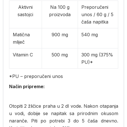
Aktivni
Na 100 g
Preporučeni
sastojci
proizvoda
unos / 60 g / 5
čaša napitka
Matična
900 mg
540 mg
mliječ
Vitamin C
500 mg
300 mg (375%
PU)*
*PU – preporučeni unos
Način pripreme:
Otopiti 2 žličice praha u 2 dl vode. Nakon otapanja
u vodi, dobije se napitak sa prirodnim okusom
naranče. Piti po potrebi 3 do 5 čaša dnevno.