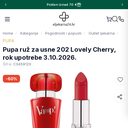
Poklon iznad 70 €
Home
Kategorije
Pogodnosti i popusti
Outlet ljekarna
PUPA
Pupa ruž za usne 202 Lovely Cherry,
rok upotrebe 3.10.2026.
Šifra:
C045912X
-60%
Facebook
WhatsApp
X (Twitter)