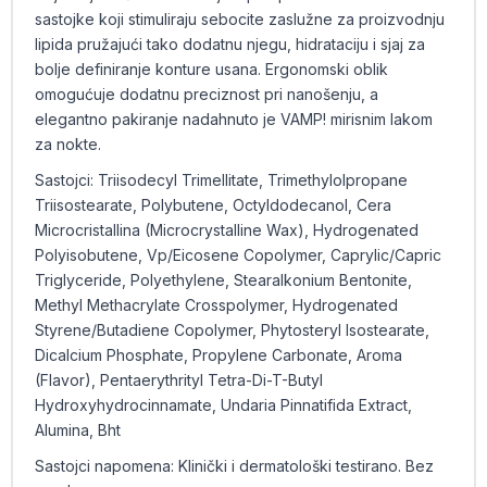
sastojke koji stimuliraju sebocite zaslužne za proizvodnju
lipida pružajući tako dodatnu njegu, hidrataciju i sjaj za
bolje definiranje konture usana. Ergonomski oblik
omogućuje dodatnu preciznost pri nanošenju, a
elegantno pakiranje nadahnuto je VAMP! mirisnim lakom
za nokte.
Sastojci: Triisodecyl Trimellitate, Trimethylolpropane
Triisostearate, Polybutene, Octyldodecanol, Cera
Microcristallina (Microcrystalline Wax), Hydrogenated
Polyisobutene, Vp/Eicosene Copolymer, Caprylic/Capric
Triglyceride, Polyethylene, Stearalkonium Bentonite,
Methyl Methacrylate Crosspolymer, Hydrogenated
Styrene/Butadiene Copolymer, Phytosteryl Isostearate,
Dicalcium Phosphate, Propylene Carbonate, Aroma
(Flavor), Pentaerythrityl Tetra-Di-T-Butyl
Hydroxyhydrocinnamate, Undaria Pinnatifida Extract,
Alumina, Bht
Sastojci napomena: Klinički i dermatološki testirano. Bez