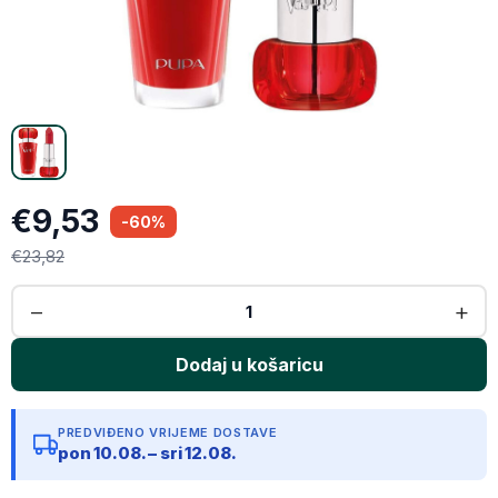
Email
Kopiraj link
€9,53
-60%
€23,82
PREDVIĐENO VRIJEME DOSTAVE
pon 10.08. – sri 12.08.