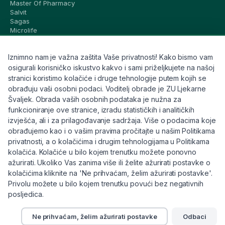
Master Of Pharmacy
Salvit
Sagas
Microlife
Vichy
La Roche-Posay
Iznimno nam je važna zaštita Vaše privatnosti! Kako bismo vam
CeraVe
Eucerin
osigurali korisničko iskustvo kakvo i sami priželjkujete na našoj
Avene
stranici koristimo kolačiće i druge tehnologije putem kojih se
Bioderma
obrađuju vaši osobni podaci. Voditelj obrade je ZU Ljekarne
Svi brandovi
Švaljek. Obrada vaših osobnih podataka je nužna za
funkcioniranje ove stranice, izradu statističkih i analitičkih
Info
izvješća, ali i za prilagođavanje sadržaja. Više o podacima koje
obrađujemo kao i o vašim pravima pročitajte u našim Politikama
Trebate pomoć ili imate pitanja?
privatnosti, a o kolačićima i drugim tehnologijama u Politikama
kolačića. Kolačiće u bilo kojem trenutku možete ponovno
+385 91 6191 901
ažurirati. Ukoliko Vas zanima više ili želite ažurirati postavke o
info@eljekarna24.hr
kolačićima kliknite na 'Ne prihvaćam, želim ažurirati postavke'.
Privolu možete u bilo kojem trenutku povući bez negativnih
posljedica.
Ne prihvaćam, želim ažurirati postavke
Odbaci